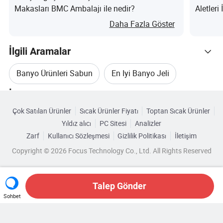
Makasları BMC Ambalajı ile nedir?
Aletler
nedir?
Daha Fazla Göster
İlgili Aramalar
Banyo Ürünleri Sabun
En Iyi Banyo Jeli
İlgili Kategoriler
Jel Oje Ürünleri
Banyo Vücut Jeli
Çok Satılan Ürünler
Sıcak Ürünler Fiyatı
Toptan Sıcak Ürünler
Kategorilere Göre Gözat
Yıldız alıcı
PC Sitesi
Analizler
Şampuan Banyo Jeli
Kozmetik Banyo Jeli
Zarf
Kullanıcı Sözleşmesi
Gizlilik Politikası
İletişim
Copyright © 2026 Focus Technology Co., Ltd. All Rights Reserved
Talep Gönder
Sohbet
Hala mı arıyorsunuz? Aradığınızı