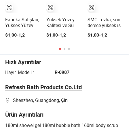
Fabrika Satışları,
Yüksek Yüzey
SMC Levha, son
Yüksek Yüzey
Kalitesi ve Su
derece yüksek ısı
Kalitesi ve Su
Geçirmezlik
direncine, yüzey
$1,00-1,2
$1,00-1,2
$1,00-1,2
Geçirmezlik
Gereksinimleri
parlaklığına ve
Gereksinimleri
Olan SMC Banyo
dayanıklılığa
Olan SMC
Ürünleri için
sahip küvet
Ürünleri Banyo
Uygun
ürünleri
Ürünleri İçin
oluşturmak için
Hızlı Ayrıntılar
Uygundur
kullanılır
Hayır. Modeli.:
R-0907
Refresh Bath Products Co.Ltd
Shenzhen, Guangdong, Çin
Ürün Ayrıntıları
180ml showel gel 180ml bubble bath 160ml body scrub