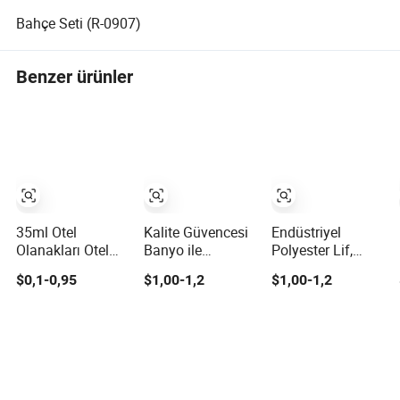
Bahçe Seti (R-0907)
Benzer ürünler
35ml Otel
Kalite Güvencesi
Endüstriyel
Olanakları Otel
Banyo ile
Polyester Lif,
Banyo Şampuanı
Mükemmel Yüzey
Yüksek Yüzey
$0,1-0,95
$1,00-1,2
$1,00-1,2
Saç Kremi Duş
Parlaklığına
Kalitesi ve Su
Jeli Vücut
Sahip SMC
Geçirmezlik
Losyonu
Ürünleri Küvet
Gereksinimleri
Olan SMC
Ürünleri ve Küvet
Ürünleri için
Uygundur