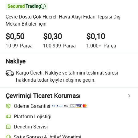

Çevre Dostu Çok Hücreli Hava Akışı Fidan Tepsisi Dış
Mekan Bitkileri için
$0,50
$0,30
$0,10
10-99
Parça
100-999
Parça
1.000+
Parça
Nakliye
Kargo Ücreti:
Nakliye ve tahmini teslimat süresi
hakkında tedarikçiyle iletişime geçin.
Çevrimiçi Ticaret Koruması
Ödeme Garantisi
Platform Lojistiği
Platform destekli lojistik ile daha net gönderi takibi
Denetim Servisi
Seçime bağlı ön sevkiyat denetimi kalite ve miktar kontrolleri için
Satış Sonrası & İhtilaf Yönetimi