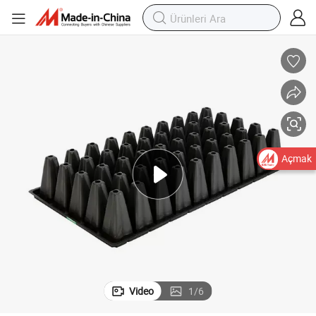
Çevre Dostu Çok Hücreli Hava Akışı Fidan Tepsisi Dış Mekan Bitkileri için
Açmak
Video
1
/
6