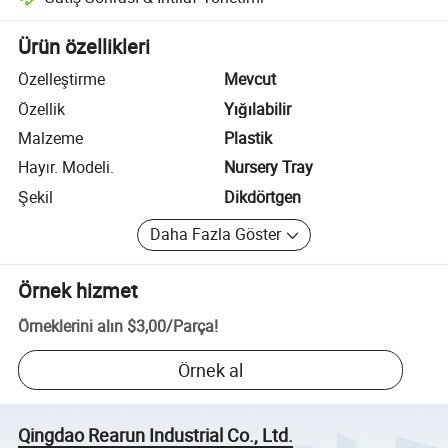
Platform destekli uyuşmazlık çözümü, uygun olduğunda iade veya geri 
Ürün özellikleri
Özelleştirme
Mevcut
Özellik
Yığılabilir
Malzeme
Plastik
Hayır. Modeli.
Nursery Tray
Şekil
Dikdörtgen
Daha Fazla Göster
Örnek hizmet
Örneklerini alın
$3,00
/
Parça
!
Örnek al
Qingdao Rearun Industrial Co., Ltd.