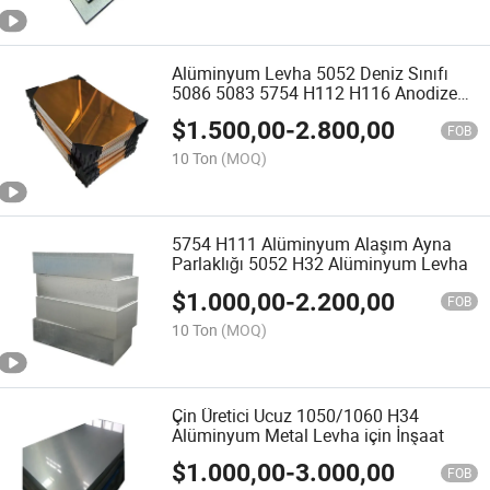
Alüminyum Levha 5052 Deniz Sınıfı
5086 5083 5754 H112 H116 Anodize
Alüminyum Plaka
$
1.500,00
-
2.800,00
FOB
10 Ton
(MOQ)
5754 H111 Alüminyum Alaşım Ayna
Parlaklığı 5052 H32 Alüminyum Levha
$
1.000,00
-
2.200,00
FOB
10 Ton
(MOQ)
Çin Üretici Ucuz 1050/1060 H34
Alüminyum Metal Levha için İnşaat
$
1.000,00
-
3.000,00
FOB