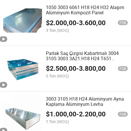
1050 3003 6061 H18 H24 H32 Alaşım
Alüminyum Kompozit Panel
$
2.000,00
-
3.600,00
FOB
3 Ton
(MOQ)
Parlak Saç Çizgisi Kabartmalı 3004
3105 3003 3A21 H18 H24 T651
Alüminyum Levha
$
2.500,00
-
3.800,00
FOB
5 Ton
(MOQ)
3003 3105 H18 H24 Alüminyum Ayna
Kaplama Alüminyum Levha
$
1.000,00
-
2.200,00
FOB
1 Ton
(MOQ)