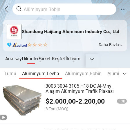
Shandong Haijiang Aluminum Industry Co., Ltd
Daha Fazla
Ana sayfa
Ürünler
Şirket
Keşfet
İletişim
Tümü
Alüminyum Levha
Alüminyum Bobin
Alüminyum 
3003 3004 3105 H18 DC Al-Mny
Alaşım Alüminyum Trafik Plakası
$
2.000,00
-
2.200,00
FOB
3 Ton
(MOQ)