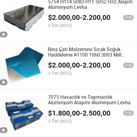
5754 H114 5083 H11 5052 H32 Alaşım
Alüminyum Levha
$
2.000,00
-
2.200,00
FOB
3 Ton
(MOQ)
Bina Çatı Malzemesi Sıcak Soğuk
Haddeleme A1100 1060 3003 Mill
Finish 5754 H111 5083 H112 5052
$
2.000,00
-
2.200,00
H32 6061 6062 6063 T6 T651
FOB
Alüminyum Alaşımlı Alüminyum Levha
3 Ton
(MOQ)
Fiyatı
7075 Havacılık ve Taşımacılık
Alüminyum Alaşımı Alüminyum Levha
$
1.800,00
-
2.500,00
FOB
3 Ton
(MOQ)