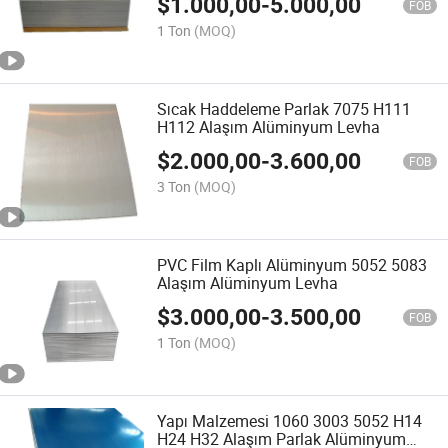
$
1.000,00
-
5.000,00
FOB
1 Ton
(MOQ)
Sıcak Haddeleme Parlak 7075 H111
H112 Alaşım Alüminyum Levha
$
2.000,00
-
3.600,00
FOB
3 Ton
(MOQ)
PVC Film Kaplı Alüminyum 5052 5083
Alaşım Alüminyum Levha
$
3.000,00
-
3.500,00
FOB
1 Ton
(MOQ)
Yapı Malzemesi 1060 3003 5052 H14
H24 H32 Alaşım Parlak Alüminyum