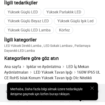
kurmaya kararlıyız.
İlgili tedarikçiler
Misyonumuz, çağdaş tüketicilerin otomotiv ihtiyaçlarını
Yüksek Güçlü LED
Yüksek Parlaklık LED
karşılayan ve farklı müşterilerimizin zevklerine hitap eden
güvenli, güvenilir, ekonomik, çevre dostu ve şık araçlar
Yüksek Güçlü Beyaz LED
Yüksek Güçlü Işık Led
sağlamaktır. Temel rekabet avantajlarımızı güçlendirmek
Yüksek Güçlü LED Lamba
Körfez
ve geliştirmek, müşterilerimize ve topluma en sonunda
avantaj sağlayacak ve müşterilerimizle birlikte büyüyecek
İlgili kategoriler
bir değer yaratmamıza olanak tanır. Müşterilerimizin
LED Yüksek Direkli Lamba
,
LED Sokak Lambası
,
Patlamaya
ihtiyaçlarını karşılamak için sürekli olarak ürün ve
Dayanıklı LED Lamba
hizmetlerimizi geliştirirken, işimizin başarılı olmasını da
Kategorilere göre göz atın
sağlar.
Ana sayfa
Işıklar ve Aydınlatma
LED İç Mekan
Vizyonumuz, müşteri değerini en üst düzeye çıkarırken
Aydınlatmaları
LED Yüksek Tavan Işığı
160W IP65 UL
atığı en aza indirmek ve çevreci ve sürdürülebilir bir
CE RoHS Islak Konum Yüksek Tavan Işığı Dlc Nitelikli
gelecek elde etmek için bilgi teknolojisi ve tedarik zinciri
optimizasyonuyla desteklenir. Bilim ve teknoloji bize
sonsuz olanaklar sağlamakla birlikte yaşam tarzımıza
Merhaba
,
Daha fazla bilgi almak üzere tedarikçiyle
Çok Satılan Ürünler
Sıcak Ürünler Fiyatı
Toptan Sıcak Ürünler
iletişime geçmek için lütfen burayı tıklayın.
daha fazla rahatlık kazandırarak insanlar için daha rahat
Yıldız alıcı
PC Sitesi
Analizler
ve hoş bir seyahat hayatı yarattı.
Zarf
Kullanıcı Sözleşmesi
Gizlilik Politikası
İletişim