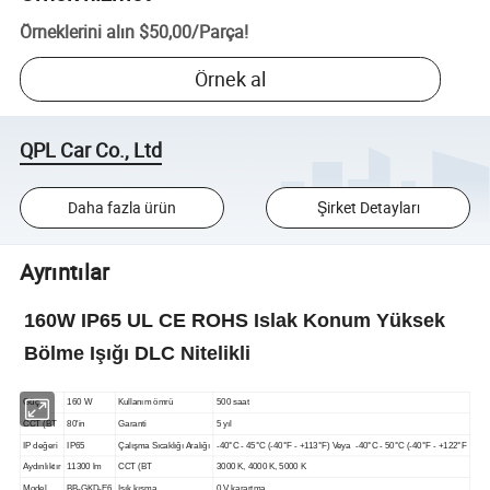
Örneklerini alın
$50,00
/
Parça
!
Örnek al
QPL Car Co., Ltd
Daha fazla ürün
Şirket Detayları
Ayrıntılar
160W IP65 UL CE ROHS Islak Konum Yüksek
Bölme Işığı DLC Nitelikli
Güç
160 W
Kullanım ömrü
500 saat
CCT (BT
80'in
Garanti
5 yıl
IP değeri
IP65
Çalışma Sıcaklığı Aralığı
-40°C - 45°C (-40°F - +113°F) Veya -40°C - 50°C (-40°F - +122°F
Aydınlıktır
11300 lm
CCT (BT
3000 K, 4000 K, 5000 K
Model
BB-GKD-E6
Işık kısma
0 V karartma