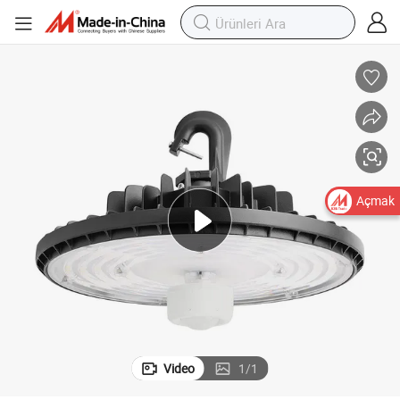
160W IP65 UL CE RoHS Islak Konum Yüksek Tavan Işığı Dlc Nitelikli
Açmak
Video
1
/
1