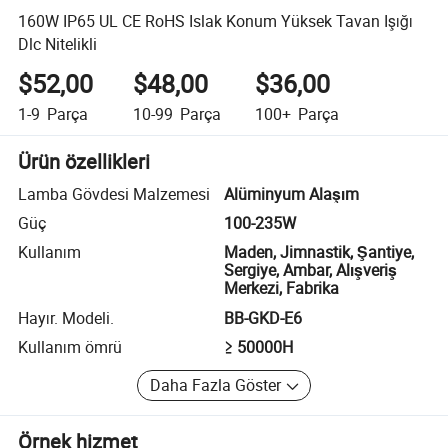
160W IP65 UL CE RoHS Islak Konum Yüksek Tavan Işığı
Dlc Nitelikli
$52,00
$48,00
$36,00
1-9
Parça
10-99
Parça
100+
Parça
Ürün özellikleri
Lamba Gövdesi Malzemesi
Alüminyum Alaşım
Güç
100-235W
Kullanım
Maden, Jimnastik, Şantiye,
Sergiye, Ambar, Alışveriş
Merkezi, Fabrika
Hayır. Modeli.
BB-GKD-E6
Kullanım ömrü
≥ 50000H
Daha Fazla Göster
Örnek hizmet