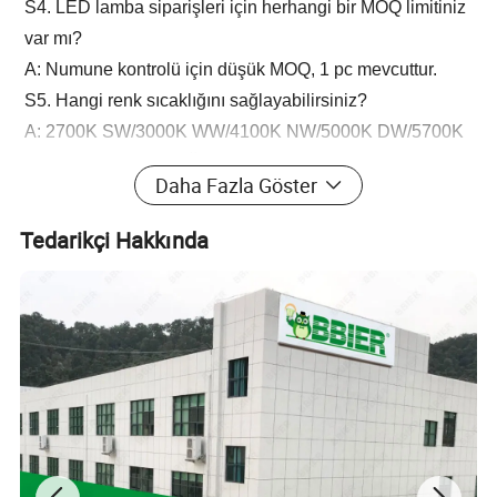
S4. LED lamba siparişleri için herhangi bir MOQ limitiniz
var mı?
A: Numune kontrolü için düşük MOQ, 1 pc mevcuttur.
S5. Hangi renk sıcaklığını sağlayabilirsiniz?
A: 2700K SW/3000K WW/4100K NW/5000K DW/5700K
CW/6500K SCW SAĞLAYABILIRIZ.
Daha Fazla Göster
S6. Malları nasıl gönderiyorsun? Varmak ne kadar sürer?
Y: Genellikle DHL, UPS, FedEx veya TNT tarafından
Tedarikçi Hakkında
gönderilmektedir. Varmak genellikle 3-5 iş günü sürer.
Havayolu ve deniz yük de isteğe bağlıdır.
S7. LED ışıkları sipariş etme işlemine nasıl devam
etmelisiniz?
C: Öncelikle gereksinimlerinizi veya başvurunuzu bize
haber verin.
İkinci olarak, gereksinimlerinize veya önerilerimize göre
fiyat teklifi vereceğiz.