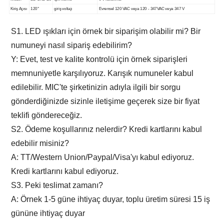
Kiriş Açısı
120°
giriş voltajı
Evrensel 120 VAC veya 120 - 347VAC veya 347 V
S1. LED ışıkları için örnek bir siparişim olabilir mi? Bir
numuneyi nasıl sipariş edebilirim?
Y: Evet, test ve kalite kontrolü için örnek siparişleri
memnuniyetle karşılıyoruz. Karışık numuneler kabul
edilebilir. MIC'te şirketinizin adıyla ilgili bir sorgu
gönderdiğinizde sizinle iletişime geçerek size bir fiyat
teklifi göndereceğiz.
S2. Ödeme koşullarınız nelerdir? Kredi kartlarını kabul
edebilir misiniz?
A: TT/Western Union/Paypal/Visa'yı kabul ediyoruz.
Kredi kartlarını kabul ediyoruz.
S3. Peki teslimat zamanı?
A: Örnek 1-5 güne ihtiyaç duyar, toplu üretim süresi 15 iş
gününe ihtiyaç duyar