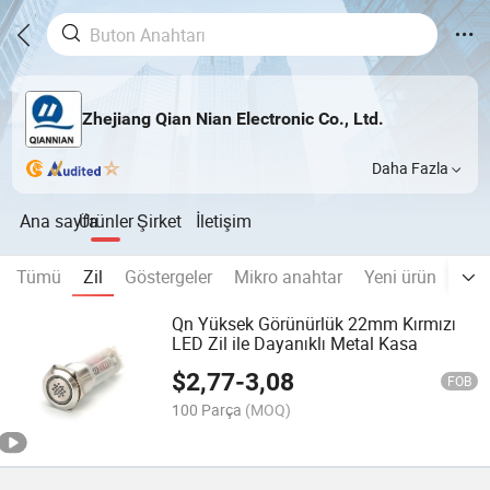
Zhejiang Qian Nian Electronic Co., Ltd.
Daha Fazla
Ana sayfa
Ürünler
Şirket
İletişim
Tümü
Zil
Göstergeler
Mikro anahtar
Yeni ürün
plas
Qn Yüksek Görünürlük 22mm Kırmızı
LED Zil ile Dayanıklı Metal Kasa
$
2,77
-
3,08
FOB
100 Parça
(MOQ)