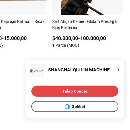
 Kapı için Katmanlı Sıcak
Sert Ahşap Kemerli Glulam Pres Eğik
i
Kiriş Bestecisi
0-15.000,00
$40.000,00-100.000,00
Q)
1 Parça (MOQ)
SHANGHAI QIULIN MACHINERY CO., LTD.
Talep Gönder
Sohbet