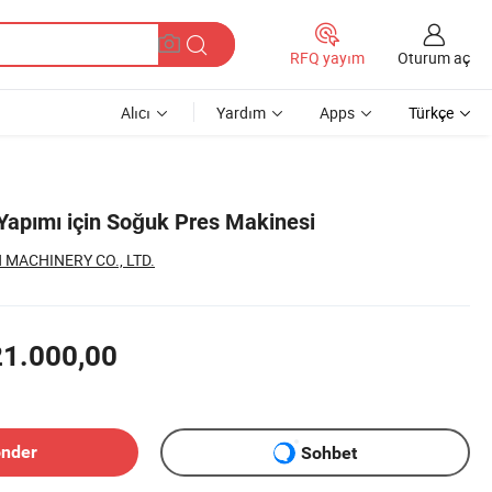
Oturum aç
RFQ yayım
Alıcı
Yardım
Apps
Türkçe
Yapımı için Soğuk Pres Makinesi
 MACHINERY CO., LTD.
21.000,00
önder
Sohbet