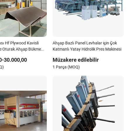
sı Hf Plywood Kavisli
Ahşap Bazlı Panel Levhalar için Çok
ye Oturak Ahşap Bükme
Katmanlı Yatay Hidrolik Pres Makinesi
lya Üretim Süreci için
0-30.000,00
Müzakere edilebilir
Q)
1 Parça (MOQ)