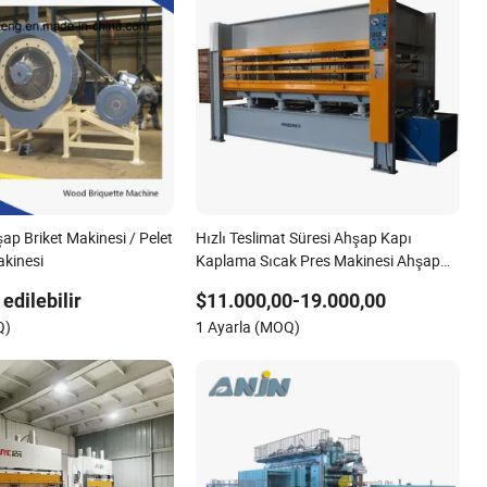
p Briket Makinesi / Pelet
Hızlı Teslimat Süresi Ahşap Kapı
akinesi
Kaplama Sıcak Pres Makinesi Ahşap
Kapı ve Mobilya Laminasyonu için
edilebilir
$11.000,00-19.000,00
Sıcak Pres Makinesi Ahşap İşleme
Q)
1 Ayarla (MOQ)