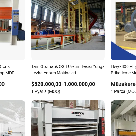
0tons
Tam Otomatik OSB Üretim Tesisi Yonga
Hwyk800 Ahşa
şap MDF
Levha Yapım Makineleri
Briketleme M
ı Hidrolik
00
$520.000,00-1.000.000,00
Müzakere 
si
1 Ayarla (MOQ)
1 Parça (MO