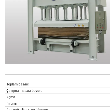
Toplam basınç
Çalışma masası boyutu
Açma
Fırtına
Ana yağ silindiri no. Ve çapı