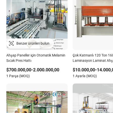
Ahşap Paneller için Otomatik Melamin
Çok Katmanlı 120 Ton 16
Sıcak Pres Hattı
Laminasyon Laminat Ah
Plywood Kaplama Düz Kap
$700.000,00-2.000.000,00
$10.000,00-14.000,
Termal Sıcak Pres Makine
1 Parça (MOQ)
1 Ayarla (MOQ)