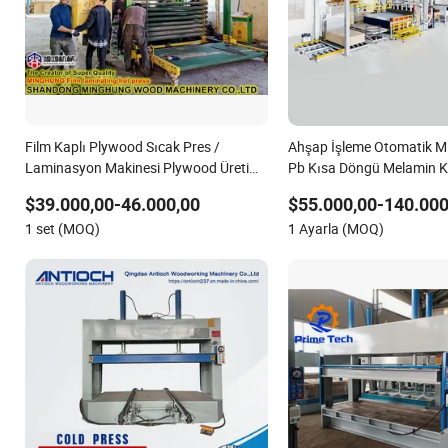
Film Kaplı Plywood Sıcak Pres /
Ahşap İşleme Otomatik 
Laminasyon Makinesi Plywood Üretim
Pb Kısa Döngü Melamin K
Makinesi
Zemin Sıcak Pres Makines
$39.000,00-46.000,00
$55.000,00-140.000
1 set (MOQ)
1 Ayarla (MOQ)