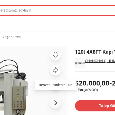
Ahşap Pres
120t 4X8FT Kapı 
SHANGHAI QIULIN
Fiyatlandırma
$20.000,00-
Benzer ürünleri bulun
1 Parça(MOQ)
İletişim Tedarikçi
Talep G