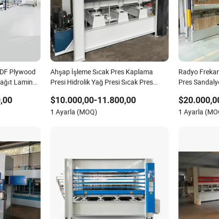
MDF Plywood
Ahşap İşleme Sıcak Pres Kaplama
Radyo Frekan
ağıt Laminat
Presi Hidrolik Yağ Presi Sıcak Pres
Pres Sandal
i
Makinesi
Makinesi Mobi
,00
$10.000,00-11.800,00
$20.000,0
1 Ayarla (MOQ)
1 Ayarla (MO