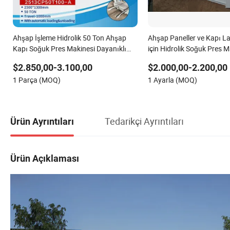
Ahşap İşleme Hidrolik 50 Ton Ahşap
Ahşap Paneller ve Kapı 
Kapı Soğuk Pres Makinesi Dayanıklı
için Hidrolik Soğuk Pres M
Hidrolik Laminasyon Makinesi Ahşap
$2.850,00-3.100,00
$2.000,00-2.200,00
Kapı Üretimi için
1 Parça (MOQ)
1 Ayarla (MOQ)
Tedarikçi Ayrıntıları
Ürün Ayrıntıları
Ürün Açıklaması