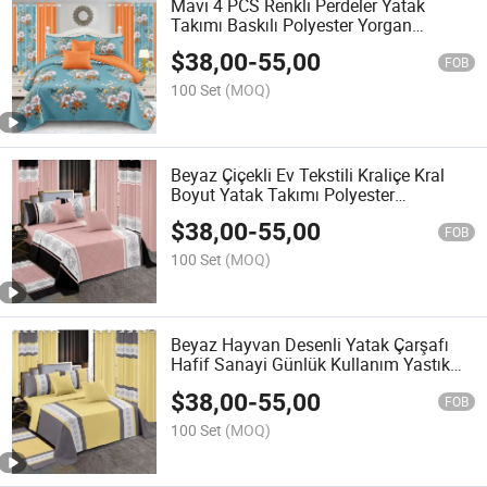
Mavi 4 PCS Renkli Perdeler Yatak
Takımı Baskılı Polyester Yorgan
Nevresim Takımı Yatak Örtüsü Seti
$
38,00
-
55,00
FOB
100 Set
(MOQ)
Beyaz Çiçekli Ev Tekstili Kraliçe Kral
Boyut Yatak Takımı Polyester
Mikrofiber Yastık Kılıfları Çift Yastıklı
$
38,00
-
55,00
Yatak Örtüsü Toptancı
FOB
100 Set
(MOQ)
Beyaz Hayvan Desenli Yatak Çarşafı
Hafif Sanayi Günlük Kullanım Yastık
Kılıfları Yastık Şamları Polyester Sekiz
$
38,00
-
55,00
Parça Yatak Odası Takımı İki Kişilik
FOB
Yatak Örtüsü Seti
100 Set
(MOQ)