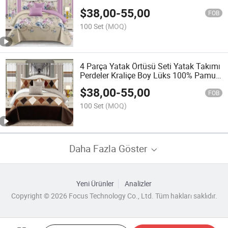
Boyut Tüm Mevsim Yatak Yorganı
$
38,00
-
55,00
FOB
100 Set
(MOQ)
4 Parça Yatak Örtüsü Seti Yatak Takımı
Perdeler Kraliçe Boy Lüks 100% Pamuk
Yatak Örtüsü Takımları
$
38,00
-
55,00
FOB
100 Set
(MOQ)
Daha Fazla Göster
Yeni Ürünler
Analizler
Copyright © 2026 Focus Technology Co., Ltd. Tüm hakları saklıdır.