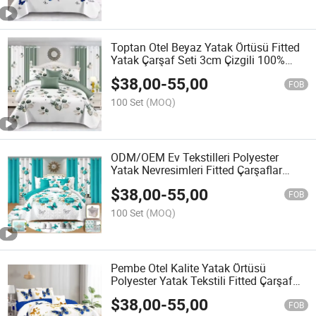
Toptan Otel Beyaz Yatak Örtüsü Fitted
Yatak Çarşaf Seti 3cm Çizgili 100%
Pamuklu Yatak Seti
$
38,00
-
55,00
FOB
100 Set
(MOQ)
ODM/OEM Ev Tekstilleri Polyester
Yatak Nevresimleri Fitted Çarşaflar
Polyester Yatak Nevresimleri Fitted
$
38,00
-
55,00
Çarşaflar Mavi 4 Parça Baskılı Yastık
FOB
Kılıfları Kraliçe Boy Yatak Örtüsü Seti
100 Set
(MOQ)
Tedarikçi
Pembe Otel Kalite Yatak Örtüsü
Polyester Yatak Tekstili Fitted Çarşaf
ODM Yastık Kılıfı Zımparalanmış Ev
$
38,00
-
55,00
Tekstili Yatak Yorganı Yastık Kılıfı
FOB