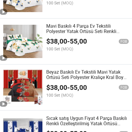
Baskılı Yatak Takımı Perde ile
100 Set
(MOQ)
Mavi Baskılı 4 Parça Ev Tekstili
Polyester Yatak Örtüsü Seti Renkli
Yastık Yorganı Yüksek Kalite 4 Parça
$
38,00
-
55,00
Yastık Kılıfları Kraliçe Boy Yatak Örtüsü
FOB
Seti
100 Set
(MOQ)
Beyaz Baskılı Ev Tekstili Mavi Yatak
Örtüsü Seti Polyester Kraliçe Kral Boy
Yatak Örtüsü Seti
$
38,00
-
55,00
FOB
100 Set
(MOQ)
Sıcak satış Uygun Fiyat 4 Parça Baskılı
Renkli Özelleştirilmiş Yatak Örtüsü
Yatak Takımı Yatak Çarşafı Takımı