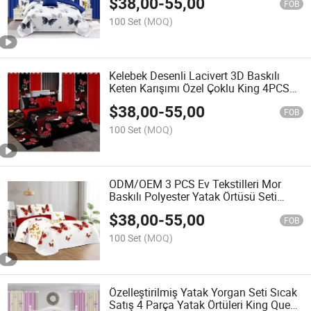
$
38,00
-
55,00
Perdeler ile
FOB
100 Set
(MOQ)
Kelebek Desenli Lacivert 3D Baskılı
Keten Karışımı Özel Çoklu King 4PCS
Polyester Perde Yatak Takımı
$
38,00
-
55,00
FOB
100 Set
(MOQ)
ODM/OEM 3 PCS Ev Tekstilleri Mor
Baskılı Polyester Yatak Örtüsü Seti
Tedarikçisi
$
38,00
-
55,00
FOB
100 Set
(MOQ)
Özelleştirilmiş Yatak Yorgan Seti Sıcak
Satış 4 Parça Yatak Örtüleri King Queen