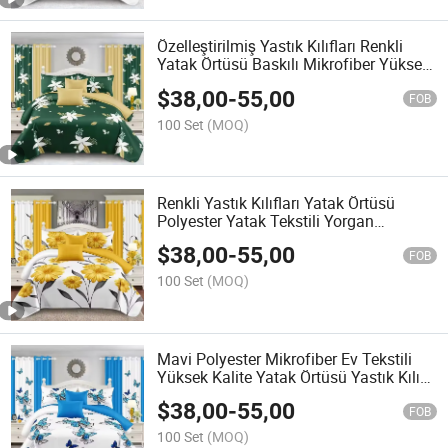
Özelleştirilmiş Yastık Kılıfları Renkli
Yatak Örtüsü Baskılı Mikrofiber Yüksek
Kalite Yastık Şamları Baskılı Perdeler
$
38,00
-
55,00
Mavi Yatak Örtüsü Seti Tedarikçisi
FOB
100 Set
(MOQ)
Renkli Yastık Kılıfları Yatak Örtüsü
Polyester Yatak Tekstili Yorgan
Mikrofiber Ev Tekstili Yastık Kılıfı
$
38,00
-
55,00
Baskılı Yatak Takımı Mavi Yatak Seti
FOB
Perde ile
100 Set
(MOQ)
Mavi Polyester Mikrofiber Ev Tekstili
Yüksek Kalite Yatak Örtüsü Yastık Kılıfı
Uygun Fiyatlı ODM Yatak Takımı
$
38,00
-
55,00
Toptancı
FOB
100 Set
(MOQ)