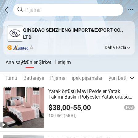
QINGDAO SENZHENG IMPORT&EXPORT CO.,
LTD
Daha Fazla
Ana sayfa
Ürünler
Şirket
İletişim
Tümü
Battaniye
Pijama
ipek pijamalar
yün battaniy
Yatak örtüsü Mavi Perdeler Yatak
Takımı Baskılı Polyester Yatak örtüsü
Yastık Kılıfı Yatak örtüsü Seti
$
38,00
-
55,00
FOB
100 Set
(MOQ)