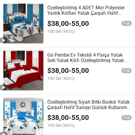
Özelleştirilmiş 4 ADET Mor Polyester
Yastık Kılıfları Yatak Çarşafı Hafif
Sanayi Günlük Kullanım Baskılı Yastık
$
38,00
-
55,00
Kılıfları Yüksek Kalite Yatak Örtüsü
FOB
Baskılı Yatak Örtüsü Seti
100 Set
(MOQ)
Gri Pembe Ev Tekstili 4 Parça Yatak
Seti Yatak Kılıfı Özelleştirilmiş Yatak
Odası Yumuşak Yastık Kılıfları Yastık
$
38,00
-
55,00
Yorganı Toptancı
FOB
100 Set
(MOQ)
Özelleştirilmiş Siyah Bitki Baskılı Yatak
Çarşafı Hafif Sanayi Günlük Kullanım
Yastık Kılıfları Mikrofiber Tek Kişilik
$
38,00
-
55,00
Yatak Örtüleri Renkli Perdeler Yatak
FOB
Yorgan Kılıfı Yatak Örtüsü Seti
100 Set
(MOQ)