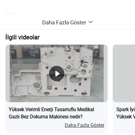
Giriş:
Daha Fazla Göster
YC917 havlu kumaşlı hava jeti sistemi, dokuma
havlularda en güçlü desteği sağlamak için gelişmiş bir
İlgili videolar
kontrol sistemine sahiptir.
Yüksek teknoloji ürünü ve elektronik kumandalar bir
araya geldiğinde, YC917 havlu hava jeti sistemi YC910 ile
aynı yüksek hızlı performansa sahiptir, Yeni "İndi ile
çalışan" havlu dokuma teknolojisiyle Spark'ın havlu
kumaşı Hava jeti askısı, havlu kumaşının dokuma
endüstrisinin geleceğini taşıyabiliyor. Bu, yüksek kaliteli
havlu kumaşları dokuma için en iyi seçimdir.
YC917 havlu kumaşlı hava jeti askısı yüksek hızlı, yüksek
Yüksek Verimli Enerji Tasarruflu Medikal
Spark İy
dokuma ürün yelpazesi ve kullanımı kolay bir üründür.
Gazlı Bez Dokuma Makinesi nedir?
Yüksek V
YC917, yeni ürünlerimizin pazara mükemmel şekilde hazır
Daha Fazla Göster
olmasını sağlamak için deneyimli mühendislerimizin
dengeli "kontrol edilebilir yedi bağlantılı dövme