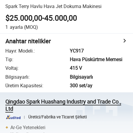
Spark Terry Havlu Hava Jet Dokuma Makinesi
$25.000,00-45.000,00
1
ayarla
(MOQ)
Anahtar nitelikler
Hayır. Modeli.
:
YC917
Tip
:
Hava Püskürtme Memesi
Voltaj
:
415 V
Bilgisayarlı
:
Bilgisayarlı
Üretim Kapasitesi
:
300 set/ay
Qingdao Spark Huashang Industry and Trade Co.,
Ltd
Üretici/Fabrika ve Ticaret Şirketi
Ar-Ge Yetenekleri