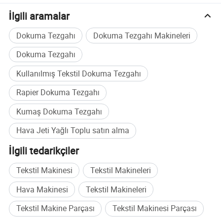
mekanizması" ile daha güçlü makine yapıları, alt yapı
İlgili aramalar
sistemleri, yüksek performanslı weft takma ve eğiklik
Dokuma Tezgahı
Dokuma Tezgahı Makineleri
sistemi ile optimize edilmiştir.
Dokuma Tezgahı
Enerji tasarrufu:
Kullanılmış Tekstil Dokuma Tezgahı
YC917, tüm nozul sistemini yükseltmiştir. "Düşük basınçlı
yabani ot takma" mekanizmasına ulaşıldı. Ana nozullar,
Rapier Dokuma Tezgahı
kesme nozülü ve normal nozullar üzerindeki miktarı
Kumaş Dokuma Tezgahı
kontrol etmek için birikme akış boşluğu kullanarak hava
seyahatlerini minimuma indirmek için "1 sürtünme 2"
Hava Jeti Yağlı Toplu satın alma
sistemini de uygulayın. Genel ölçüler, eski ürünlerle
İlgili tedarikçiler
karşılaştırıldığında hava tüketimini %10 oranında
azaltmıştır.
Tekstil Makinesi
Tekstil Makineleri
Dokuma aralığı:
Hava Makinesi
Tekstil Makineleri
Elektrikli tambur besleme cihazı, pozitif iplik yayma
Tekstil Makine Parçası
Tekstil Makinesi Parçası
mekanizması ile yüksek hızlı izleme özelliğine sahiptir.