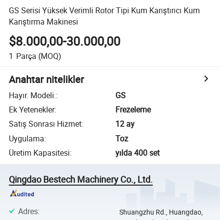
GS Serisi Yüksek Verimli Rotor Tipi Kum Karıştırıcı Kum
Karıştırma Makinesi
$8.000,00-30.000,00
1
Parça
(MOQ)
Anahtar nitelikler
Hayır. Modeli.
:
GS
Ek Yetenekler
:
Frezeleme
Satış Sonrası Hizmet
:
12 ay
Uygulama
:
Toz
Üretim Kapasitesi
:
yılda 400 set
Qingdao Bestech Machinery Co., Ltd.
Adres
:
Shuangzhu Rd., Huangdao,