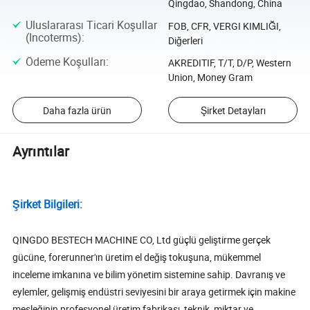
Qingdao, Shandong, China
Uluslararası Ticari Koşullar
FOB, CFR, VERGI KIMLIĞI,
(Incoterms)
:
Diğerleri
Ödeme Koşulları
:
AKREDITIF, T/T, D/P, Western
Union, Money Gram
Daha fazla ürün
Şirket Detayları
Ayrıntılar
Şirket Bilgileri:
QINGDO BESTECH MACHINE CO, Ltd güçlü geliştirme gerçek
gücüne, forerunner'ın üretim el değiş tokuşuna, mükemmel
inceleme imkanına ve bilim yönetim sistemine sahip. Davranış ve
eylemler, gelişmiş endüstri seviyesini bir araya getirmek için makine
mesleğinin profesyonel üretim fabrikası, teknik, miktar ve