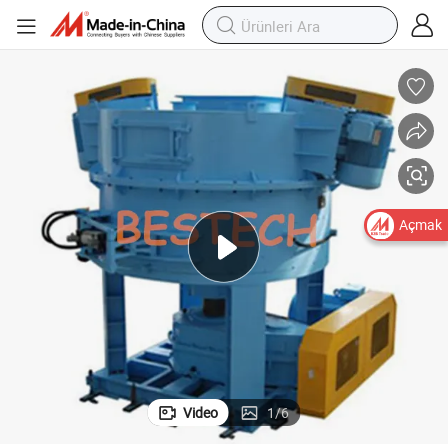
Açmak
Video
1
/
6