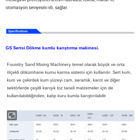
otomasyon seviyesini vb. sağlar.
GS Serisi Dökme kumlu karıştırma makinesi.
Foundry Sand Mixing Machinery temel olarak büyük ve orta
ölçekli dökümhane kumu karma sistemi için kullanılır. Sert kum,
kum ve çekirdek kum yüzeyi cam, seramik, karot ve diğer
sektörlerde çeşitli karışık toz taneli malzemeler için de
kullanılabildiğinden, kalıp kuru kumla karıştırılabilir.
GS25 -
Tip
GS20 - 55
GS20 - 75
GS22 - 90
GS25 - 132
GS28 - 200
110
Disk çapı
2000
2000
2240
2500
2500
2850
Üretkenlik
20-28
25-32
35-40
40-50
50-60
60-80
Ana motor gücü
55
75
90
110
132
200