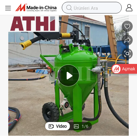
Açmak
Video
1
/
6