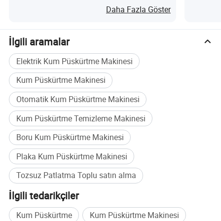
Süreci n
Daha Fazla Göster
14.72 saat paslanmayı önler
İlgili aramalar
Elektrik Kum Püskürtme Makinesi
Kum Püskürtme Makinesi
Otomatik Kum Püskürtme Makinesi
Kum Püskürtme Temizleme Makinesi
Teknik parametre
Boru Kum Püskürtme Makinesi
1.Rüzgar deposu parametresi
Plaka Kum Püskürtme Makinesi
Tozsuz Patlatma Toplu satın alma
İlgili tedarikçiler
Kum Püskürtme
Kum Püskürtme Makinesi