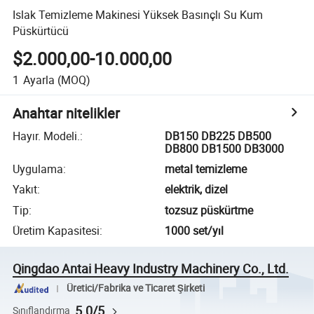
Islak Temizleme Makinesi Yüksek Basınçlı Su Kum
Püskürtücü
$2.000,00-10.000,00
1
Ayarla
(MOQ)
Anahtar nitelikler
Hayır. Modeli.
:
DB150 DB225 DB500
DB800 DB1500 DB3000
Uygulama
:
metal temizleme
Yakıt
:
elektrik, dizel
Tip
:
tozsuz püskürtme
Üretim Kapasitesi
:
1000 set/yıl
Qingdao Antai Heavy Industry Machinery Co., Ltd.
Üretici/Fabrika ve Ticaret Şirketi
5.0/5
Sınıflandırma