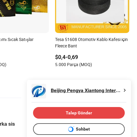
tımı Sıcak Satışlar
Tesa 51608 Otomotiv Kablo Kafesi için
Fleece Bant
$0,4-0,69
MOQ)
5.000 Parça (MOQ)
Beijing Pengya Xiantong International Trade Co., Ltd.
Talep Gönder
rka sis
Sohbet