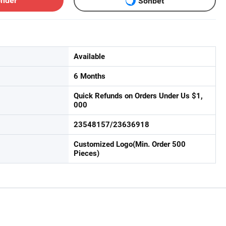
önder
Sohbet
Available
6 Months
Quick Refunds on Orders Under Us $1,
000
23548157/23636918
Customized Logo(Min. Order 500
Pieces)