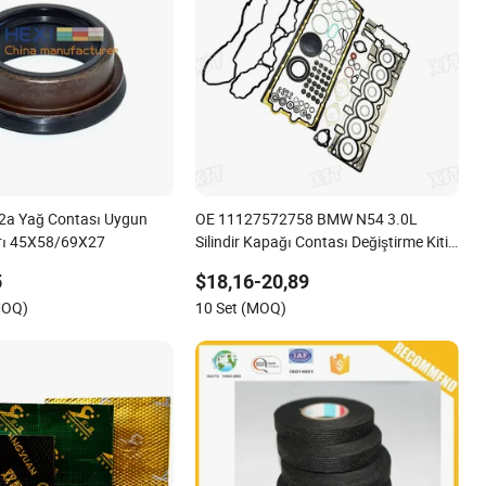
2a Yağ Contası Uygun
OE 11127572758 BMW N54 3.0L
arı 45X58/69X27
Silindir Kapağı Contası Değiştirme Kiti
için 335I 335xi X6
5
$18,16-20,89
MOQ)
10 Set (MOQ)