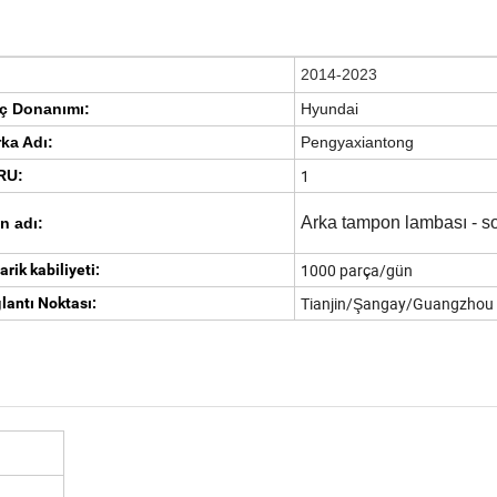
2014-2023
ç Donanımı:
Hyundai
ka Adı:
Pengyaxiantong
1
RU:
Arka tampon lambası - so
n adı:
1000 parça/gün
rik kabiliyeti:
Tianjin/Şangay/Guangzhou
lantı Noktası: