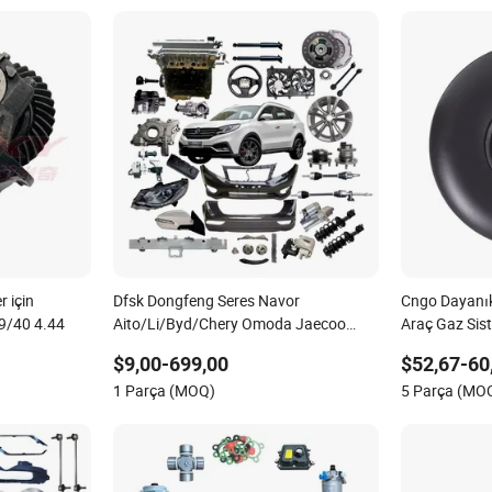
 için
Dfsk Dongfeng Seres Navor
Cngo Dayanık
 9/40 4.44
Aito/Li/Byd/Chery Omoda Jaecoo
Araç Gaz Sist
Lepas Jetou Changan Deepal/Gwm
$9,00-699,00
$52,67-60
Haval Tank/Ora/Wey/Poer Geely
1 Parça (MOQ)
5 Parça (MO
Xpeng, Otomotiv Yedek Parçaları ve
Araç Aksesuarları