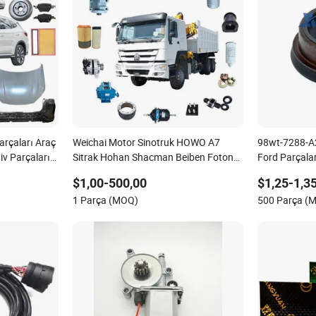
arçaları Araç
Weichai Motor Sinotruk HOWO A7
98wt-7288-A
iv Parçaları
Sitrak Hohan Shacman Beiben Foton
Ford Parçal
sı Fren
FAW Dongfeng Treylör Traktör
$1,00-500,00
$1,25-1,3
am Araç Yedek
Madencilik Kamyonu Dökme Yük Kargo
1 Parça (MOQ)
500 Parça (
m için
371 380 420 Kamyon Yedek Parçaları
Yarı Kamyon Parçaları