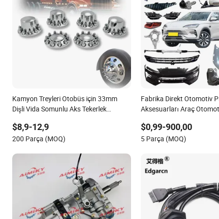
Kamyon Treyleri Otobüs için 33mm
Fabrika Direkt Otomotiv P
Dişli Vida Somunlu Aks Tekerlek
Aksesuarları Araç Otomot
Kapakları
Tekerlek Hubu Bilya Maşa
$8,9-12,9
$0,99-900,00
Balatası Silecek Bıçağı T
200 Parça (MOQ)
5 Parça (MOQ)
Parçaları Byd Song Plus D