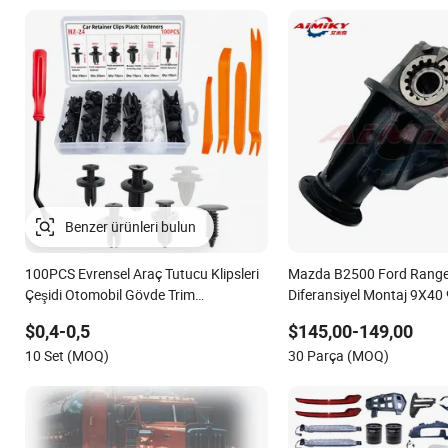
100PCS Evrensel Araç Tutucu Klipsleri
Mazda B2500 Ford Ranger
Çeşidi Otomobil Gövde Trim
Diferansiyel Montaj 9X40
Bağlantıları Tampon ve Kapı için
$0,4-0,5
$145,00-149,00
10 Set (MOQ)
30 Parça (MOQ)