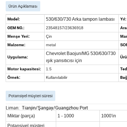
Ürün Açıklaması
Model:
530/630/730
Arka tampon lambası
Yıl:
OEM NO.:
23548157/23636918
Ara
Menşe Yeri:
Çin
Mar
Malzeme:
metal
SO
Chevrolet Baojun/MG 530/630/730
Uygulama:
Ürü
ışık yansıtıcısı için
Motor kapasitesi:
1.5
Teda
Örnek:
Kullanılabilir
Bağ
Potansiyel müşteri süresi
Liman:
Tianjin/Şangay/Guangzhou Port
Miktar (parça)
1 - 1000
1000'in
Potansiyel müşteri