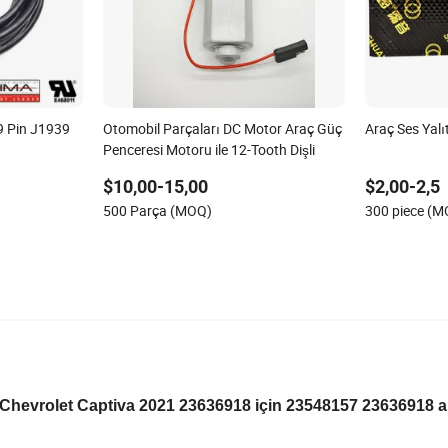
 9 Pin J1939
Otomobil Parçaları DC Motor Araç Güç
Araç Ses Yalı
Penceresi Motoru ile 12-Tooth Dişli
$10,00-15,00
$2,00-2,5
500 Parça (MOQ)
300 piece (
OEM Chevrolet Captiva 2021 23636918 için 23548157 23636918 a