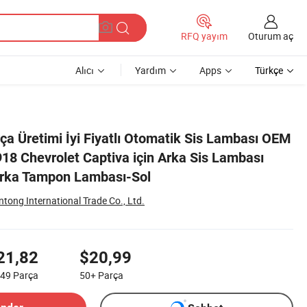
Oturum aç
RFQ yayım
Alıcı
Yardım
Apps
Türkçe
bası 2021 23636918 Arka Tampon Lambası-Sol
rça Üretimi İyi Fiyatlı Otomatik Sis Lambası OEM
8 Chevrolet Captiva için Arka Sis Lambası
rka Tampon Lambası-Sol
ntong International Trade Co., Ltd.
21,82
$20,99
-49
Parça
50+
Parça