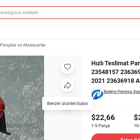
 Parçalar ve Aksesuarlar
Sis Lambası OEM 23548157 23636918 Chevrolet Captiva için Arka Sis Lam
Hızlı Teslimat Pa
23548157 2363691
2021 23636918 A
Beijing Pengya Xia
Benzer ürünleri bulun
Fiyatlandırma
$22,66
$
1-9
Parça
10
İletişim Tedarikçi