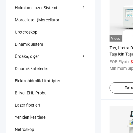
Holmium Lazer Sistemi
Morcellator (Morcellator
Ureteroskop
Video
Dinamik Sistem
Taş, Üretra D
Taşı için Taşı
Üroakış ölçer
Ekipman Hol
FOB Fiyatı:
$
ISO, XP-40 W
Minimum Sip
Dinamik kateterler
Elektrohidrolik Litotripter
Tal
Biliyer EHL Probu
Lazer fiberleri
Yeniden kesitlere
Nefroskop