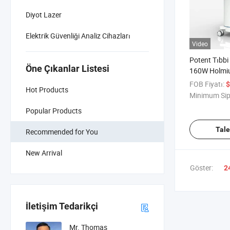
Diyot Lazer
Elektrik Güvenliği Analiz Cihazları
Video
Potent Tıbbi
Öne Çıkanlar Listesi
160W Holmiu
Litotripsi H
FOB Fiyatı:
$
Hot Products
Buharlaştır
Minimum Sip
Popular Products
Tal
Recommended for You
New Arrival
Göster:
2
İletişim Tedarikçi
Mr. Thomas