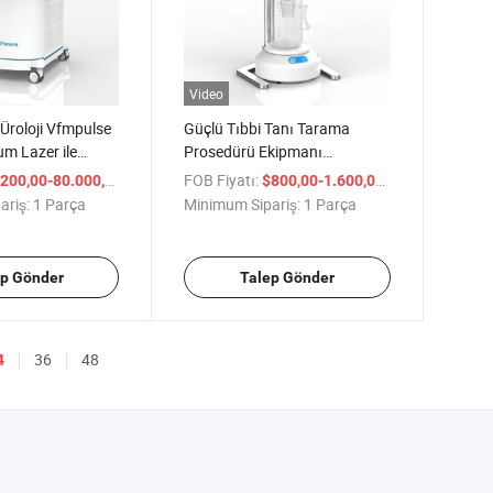
Video
 Üroloji Vfmpulse
Güçlü Tıbbi Tanı Tarama
m Lazer ile
Prosedürü Ekipmanı
olep Ablasyon
Üroflowmetri Üroflowmetre
/ Parça
FOB Fiyatı:
/ Parça
200,00-80.000,00
$800,00-1.600,00
ma
İdrar Yolu Fonksiyonu için
ariş:
1 Parça
Minimum Sipariş:
1 Parça
ep Gönder
Talep Gönder
36
48
4