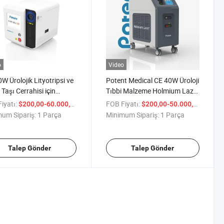
o
Video
W Ürolojik Lityotripsi ve
Potent Medical CE 40W Üroloji
 Taşı Cerrahisi için
Tıbbi Malzeme Holmium Lazer
abilir Holmium Lazer
Böbrek İdrar Kesesi Taşı
iyatı:
/ Parça
FOB Fiyatı:
/ Parç
$200,00-60.000,00
$200,00-50.000,00
manı
Üretral Darlık Kesimi Prostat
um Sipariş:
1 Parça
Minimum Sipariş:
1 Parça
Enükleasyonu
Talep Gönder
Talep Gönder