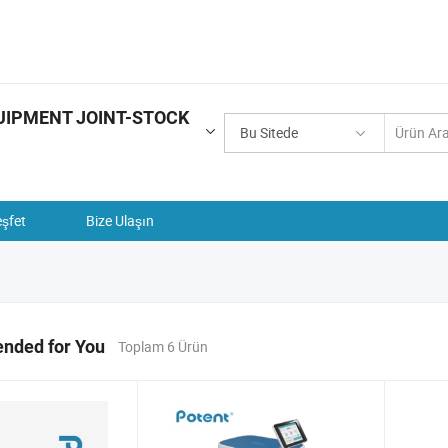
UIPMENT JOINT-STOCK
Bu Sitede
şfet
Bize Ulaşın
ded for You
Toplam 6 Ürün