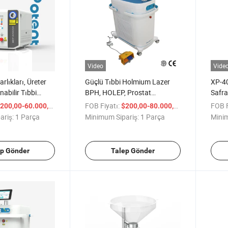
Video
Vide
arlıkları, Üreter
Güçlü Tıbbi Holmium Lazer
XP-40
nabilir Tıbbi
BPH, HOLEP, Prostat
Safra
mium Lazer, CE,
Litotripsisi için CE, ISO
Taşın
/ Parça
FOB Fiyatı:
/ Parça
FOB F
200,00-60.000,00
$200,00-80.000,00
att
100/120 Watt
Ekip
ariş:
1 Parça
Minimum Sipariş:
1 Parça
Minim
ep Gönder
Talep Gönder