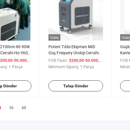
Video
Vide
i 2100nm 80 90W
Potent Tıbbi Ekipman MID
Güçlü
r Cerrahi Ho-YAG
Güç Frequery Üroloji Cerrahi
Kamer
um Lazer
Lazer Böbrek Taşı Alma
Holm
/ Parça
FOB Fiyatı:
/ Parça
FOB F
200,00-50.000,00
$200,00-50.000,00
Tıbbi Ekipman
Holmium Lazer Litotripsi
Bph Ü
ariş:
1 Parça
Minimum Sipariş:
1 Parça
Minim
h
Holap Pcnl için
ep Gönder
Talep Gönder
36
48
4