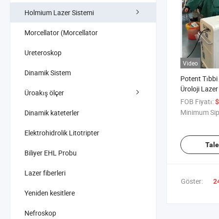
Holmium Lazer Sistemi
Morcellator (Morcellator
Ureteroskop
Video
Dinamik Sistem
Potent Tıbb
Üroloji Laze
Üroakış ölçer
Lazer Holmi
FOB Fiyatı:
$
Litotriptor 
Minimum Sip
Dinamik kateterler
Ablasyon Bp
Elektrohidrolik Litotripter
Tal
Biliyer EHL Probu
Lazer fiberleri
Göster:
2
Yeniden kesitlere
Nefroskop