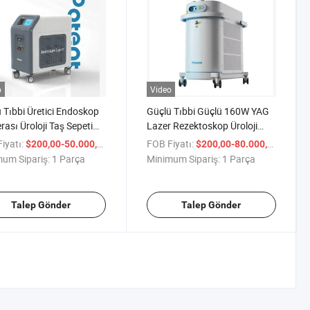
o
Video
 Tıbbi Üretici Endoskop
Güçlü Tıbbi Güçlü 160W YAG
ası Üroloji Taş Sepeti
Lazer Rezektoskop Üroloji
ium Lazer 90W Prostat
Mini Cerrahi Üretral Holmium
iyatı:
/ Parça
FOB Fiyatı:
/ Parç
$200,00-50.000,00
$200,00-80.000,00
retral Daralmalar için
Lazer Taş Tedavisi Holap
um Sipariş:
1 Parça
Minimum Sipariş:
1 Parça
Talep Gönder
Talep Gönder