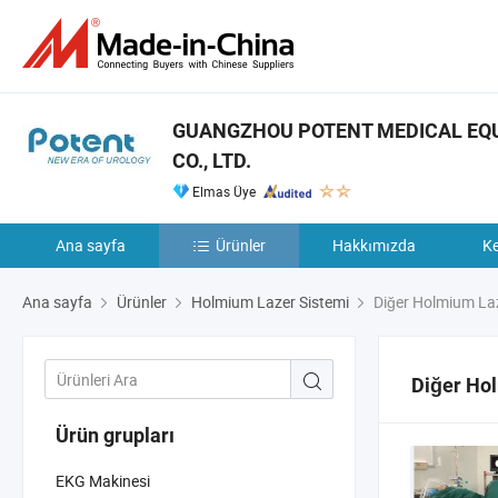
GUANGZHOU POTENT MEDICAL EQ
CO., LTD.
Elmas Üye
Ana sayfa
Ürünler
Hakkımızda
Ke
Ana sayfa
Ürünler
Holmium Lazer Sistemi
Diğer Holmium Laz
Diğer Ho
Ürün grupları
EKG Makinesi