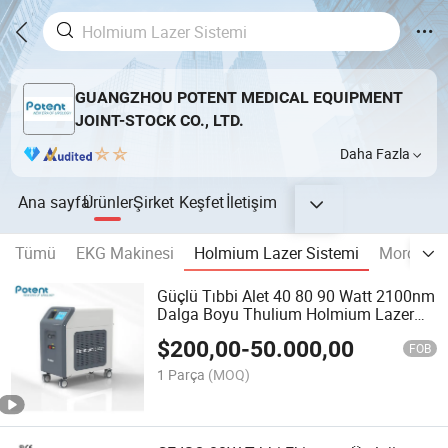
GUANGZHOU POTENT MEDICAL EQUIPMENT
JOINT-STOCK CO., LTD.
Daha Fazla
Ana sayfa
Ürünler
Şirket
Keşfet
İletişim
Tümü
EKG Makinesi
Holmium Lazer Sistemi
Morcellat
Güçlü Tıbbi Alet 40 80 90 Watt 2100nm
Dalga Boyu Thulium Holmium Lazer
Üroloji Taşları Cystoscope Bph/Prostat
$
200,00
-
50.000,00
Tedavisi için
FOB
1 Parça
(MOQ)