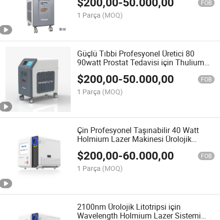
$
200,00
-
50.000,00
FOB
1 Parça
(MOQ)
Güçlü Tıbbi Profesyonel Üretici 80
90watt Prostat Tedavisi için Thulium
Holmium Lazer Ekipmanı, Lif ile
$
200,00
-
50.000,00
Lityotripsi
FOB
1 Parça
(MOQ)
Çin Profesyonel Taşınabilir 40 Watt
Holmium Lazer Makinesi Ürolojik
Litotripsi için CE, ISO Sertifikası ile
$
200,00
-
60.000,00
FOB
1 Parça
(MOQ)
2100nm Ürolojik Litotripsi için
Wavelength Holmium Lazer Sistemi