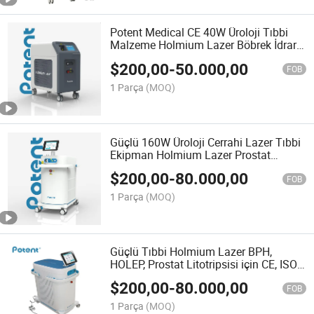
Potent Medical CE 40W Üroloji Tıbbi
Malzeme Holmium Lazer Böbrek İdrar
Kesesi Taşı Üretral Darlık Kesimi
$
200,00
-
50.000,00
Prostat Enükleasyonu
FOB
1 Parça
(MOQ)
Güçlü 160W Üroloji Cerrahi Lazer Tıbbi
Ekipman Holmium Lazer Prostat
Ablasyonu Buharlaştırma Holap
$
200,00
-
80.000,00
FOB
1 Parça
(MOQ)
Güçlü Tıbbi Holmium Lazer BPH,
HOLEP, Prostat Litotripsisi için CE, ISO
100/120 Watt
$
200,00
-
80.000,00
FOB
1 Parça
(MOQ)