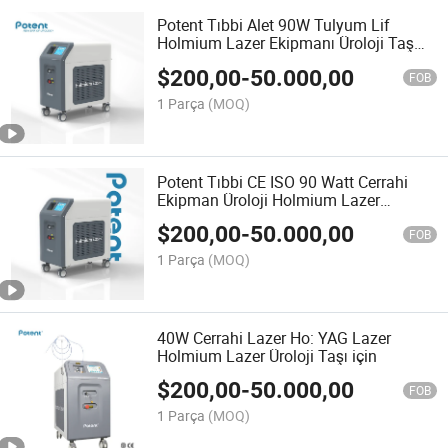
Potent Tıbbi Alet 90W Tulyum Lif
Holmium Lazer Ekipmanı Üroloji Taş
Tedavisi ve BPH Kesim Prostatı için
$
200,00
-
50.000,00
FOB
1 Parça
(MOQ)
Potent Tıbbi CE ISO 90 Watt Cerrahi
Ekipman Üroloji Holmium Lazer
Litotripsi Tümör Resepsiyonu Holep
$
200,00
-
50.000,00
Bph
FOB
1 Parça
(MOQ)
40W Cerrahi Lazer Ho: YAG Lazer
Holmium Lazer Üroloji Taşı için
$
200,00
-
50.000,00
FOB
1 Parça
(MOQ)