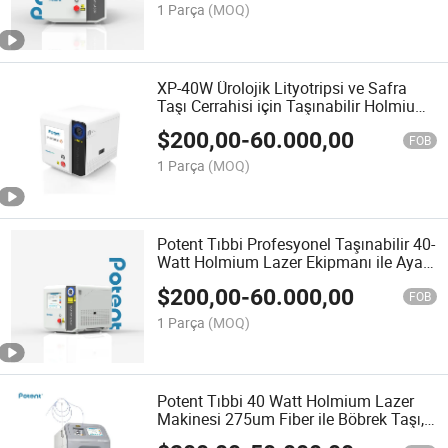
1 Parça
(MOQ)
XP-40W Ürolojik Lityotripsi ve Safra
Taşı Cerrahisi için Taşınabilir Holmium
Lazer Ekipmanı
$
200,00
-
60.000,00
FOB
1 Parça
(MOQ)
Potent Tıbbi Profesyonel Taşınabilir 40-
Watt Holmium Lazer Ekipmanı ile Ayak
Anahtarı Çin Üroloji lazer Litotripsi
$
200,00
-
60.000,00
FOB
1 Parça
(MOQ)
Potent Tıbbi 40 Watt Holmium Lazer
Makinesi 275um Fiber ile Böbrek Taşı,
Üreter Taşı için