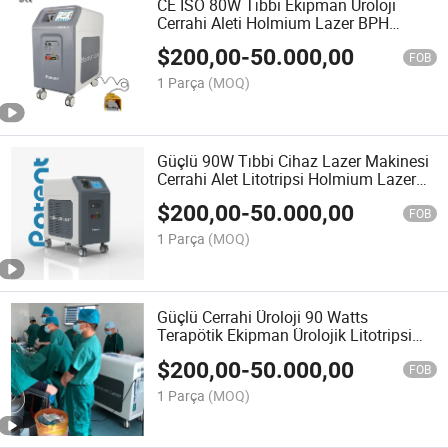
CE ISO 80W Tıbbi Ekipman Üroloji
Cerrahi Aleti Holmium Lazer BPH
Prostat Üroloji Mesane Taşları için
$
200,00
-
50.000,00
FOB
1 Parça
(MOQ)
Güçlü 90W Tıbbi Cihaz Lazer Makinesi
Cerrahi Alet Litotripsi Holmium Lazer
Holep Üroloji Taşı
$
200,00
-
50.000,00
FOB
1 Parça
(MOQ)
Güçlü Cerrahi Üroloji 90 Watts
Terapötik Ekipman Ürolojik Litotripsi
Prostat Tedavisi Holmium Lazer Tıbbi
$
200,00
-
50.000,00
Ekipman
FOB
1 Parça
(MOQ)