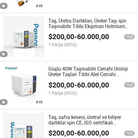
Taş, Üretra Darlıkları, Üreter Taşı için
Taşınabilir Tıbbi Ekipman Holmium
Lazer, CE, ISO, XP-40 Watt
$
200,00
-
60.000,00
FOB
1 Parça
(MOQ)
Güçlü 40W Taşınabilir Cerrahi Üroloji
Üreter Taşları Tıbbi Alet Cerrahi
Ekipman Holmium Lazer
$
200,00
-
60.000,00
FOB
1 Parça
(MOQ)
Taş, safra kesesi, üretral ve biliyer
darlıklar için CE, ISO sertifikalı
taşınabilir XP40 Watt Holmium Lazer
$
200,00
-
60.000,00
ile Potent Tıbbi Cerrahi Aletler
FOB