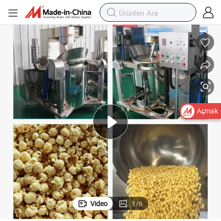
Açmak
Video
1
/
6