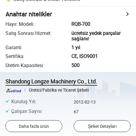
Anahtar nitelikler
Hayır. Modeli.
:
RQB-700
Satış Sonrası Hizmet
:
ücretsiz yedek parçalar
sağlanır
Garanti
:
1 yıl
Sertifika
:
CE, ISO9001
Üretim Kapasitesi
:
500
Shandong Longze Machinery Co., Ltd.
Üretici/Fabrika ve Ticaret Şirketi
Kuruluş Yılı
:
2012-02-13
Çalışan Sayısı
:
67
Daha fazla ürün
Şirket Detayları