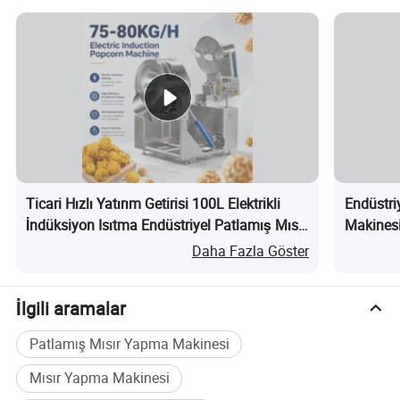
Ticari Hızlı Yatırım Getirisi 100L Elektrikli
Endüstri
İndüksiyon Isıtma Endüstriyel Patlamış Mısır
Makinesi
Makinesi nedir?
Patlamış
Daha Fazla Göster
İlgili aramalar
Patlamış Mısır Yapma Makinesi
Mısır Yapma Makinesi