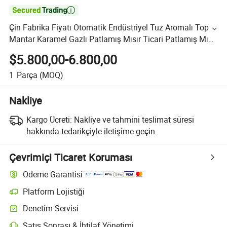

Çin Fabrika Fiyatı Otomatik Endüstriyel Tuz Aromalı Top
Mantar Karamel Gazlı Patlamış Mısır Ticari Patlamış Mısır
Yapma Makinesi Üreticisi
$5.800,00-6.800,00
1
Parça
(MOQ)
Nakliye
Kargo Ücreti:
Nakliye ve tahmini teslimat süresi
hakkında tedarikçiyle iletişime geçin.
Çevrimiçi Ticaret Koruması
Ödeme Garantisi
Platform Lojistiği
Denetim Servisi
Satış Sonrası & İhtilaf Yönetimi