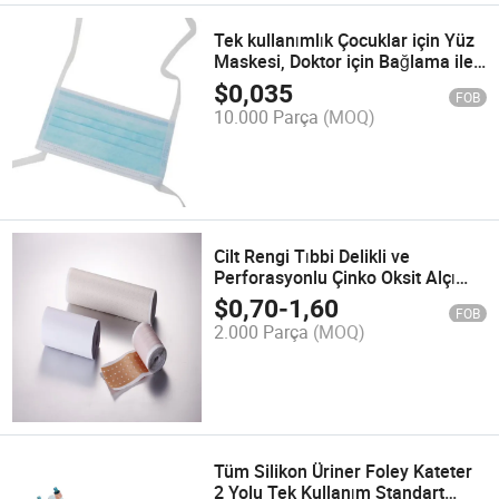
Tek kullanımlık Çocuklar için Yüz
Maskesi, Doktor için Bağlama ile
Vizörlü Anti Penetrasyon
$
0,035
FOB
10.000 Parça
(MOQ)
Cilt Rengi Tıbbi Delikli ve
Perforasyonlu Çinko Oksit Alçı
Punching Alçı
$
0,70
-
1,60
FOB
2.000 Parça
(MOQ)
Tüm Silikon Üriner Foley Kateter
2 Yolu Tek Kullanım Standart