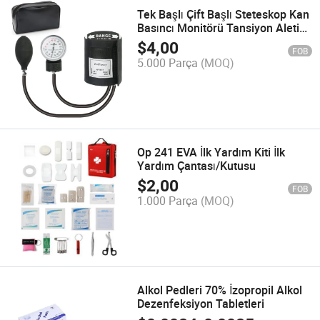
Tek Başlı Çift Başlı Steteskop Kan
Basıncı Monitörü Tansiyon Aleti
Manuel Tansiyometre
$
4,00
FOB
5.000 Parça
(MOQ)
Op 241 EVA İlk Yardım Kiti İlk
Yardım Çantası/Kutusu
$
2,00
FOB
1.000 Parça
(MOQ)
Alkol Pedleri 70% İzopropil Alkol
Dezenfeksiyon Tabletleri