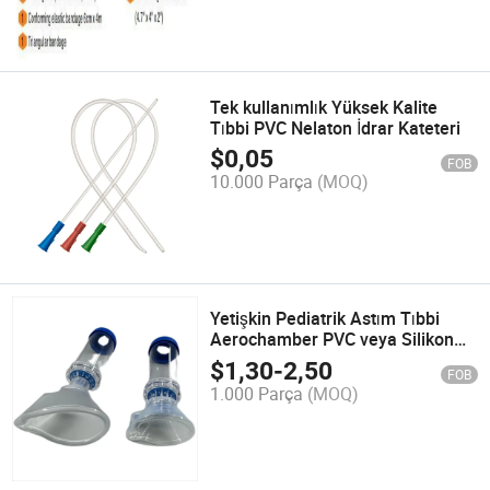
Tek kullanımlık Yüksek Kalite
Tıbbi PVC Nelaton İdrar Kateteri
$
0,05
FOB
10.000 Parça
(MOQ)
Yetişkin Pediatrik Astım Tıbbi
Aerochamber PVC veya Silikon
Maske ile
$
1,30
-
2,50
FOB
1.000 Parça
(MOQ)