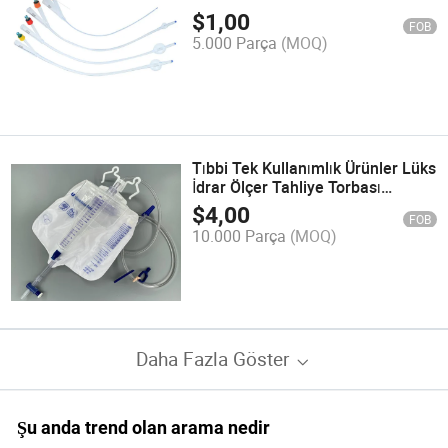
Balon Üretral Süprapubik
$
1,00
FOB
Kullanım
5.000 Parça
(MOQ)
Tıbbi Tek Kullanımlık Ürünler Lüks
İdrar Ölçer Tahliye Torbası
500ml+2600ml
$
4,00
FOB
10.000 Parça
(MOQ)
Daha Fazla Göster
Şu anda trend olan arama nedir