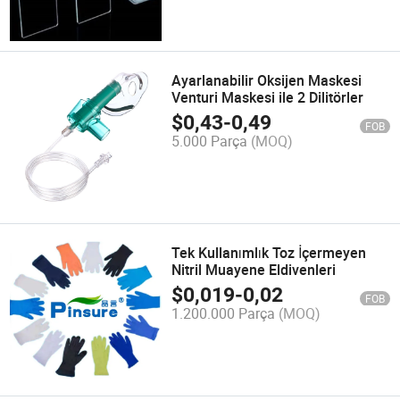
Ayarlanabilir Oksijen Maskesi
Venturi Maskesi ile 2 Dilitörler
$
0,43
-
0,49
FOB
5.000 Parça
(MOQ)
Tek Kullanımlık Toz İçermeyen
Nitril Muayene Eldivenleri
$
0,019
-
0,02
FOB
1.200.000 Parça
(MOQ)