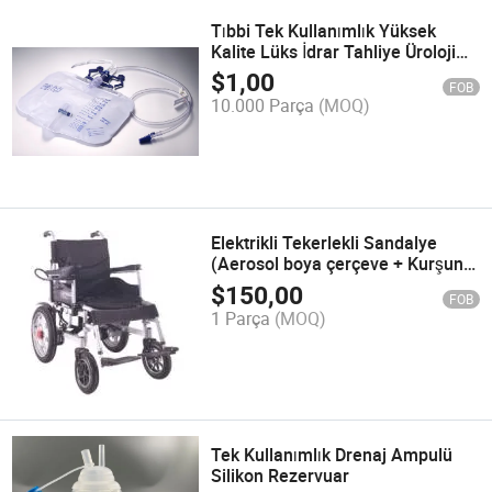
Tıbbi Tek Kullanımlık Yüksek
Kalite Lüks İdrar Tahliye Üroloji
CE ile
$
1,00
FOB
10.000 Parça
(MOQ)
Elektrikli Tekerlekli Sandalye
(Aerosol boya çerçeve + Kurşun
asit akü)
$
150,00
FOB
1 Parça
(MOQ)
Tek Kullanımlık Drenaj Ampulü
Silikon Rezervuar