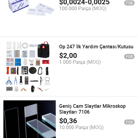
$
0,0024
-
0,0025
FOB
100.000 Parça
(MOQ)
Op 247 İlk Yardım Çantası/Kutusu
$
2,00
FOB
1.000 Parça
(MOQ)
Geniş Cam Slaytlar Mikroskop
Slaytları 7106
$
0,36
FOB
10.000 Parça
(MOQ)