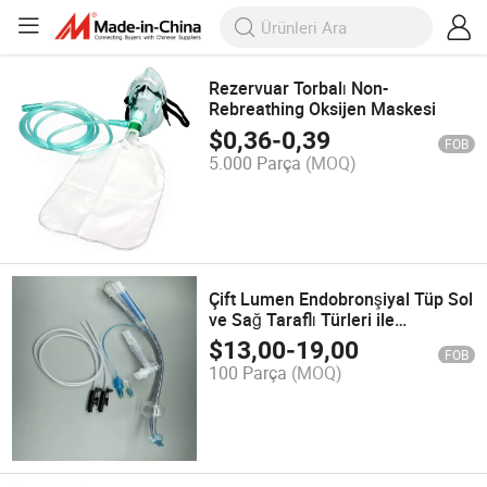
Rezervuar Torbalı Non-
Rebreathing Oksijen Maskesi
$
0,36
-
0,39
FOB
5.000 Parça
(MOQ)
Çift Lumen Endobronşiyal Tüp Sol
ve Sağ Taraflı Türleri ile
Mevcuttur
$
13,00
-
19,00
FOB
100 Parça
(MOQ)