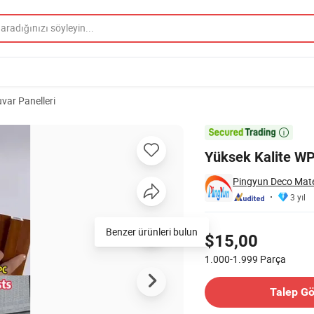
var Panelleri
çin

Yüksek Kalite WP
Pingyun Deco Mater
3 yıl
Fiyatlandırma
Benzer ürünleri bulun
$15,00
1.000-1.999
Parça
İletişim Tedarikçi
Talep G