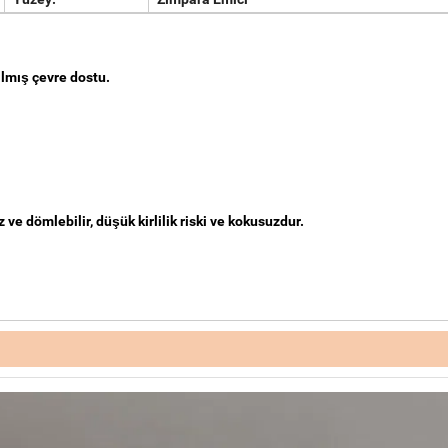
lmış çevre dostu.
ve dömlebilir, düşük kirlilik riski ve kokusuzdur.