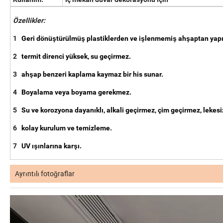
Özellikler:
1
Geri dönüştürülmüş plastiklerden ve işlenmemiş ahşaptan yapı
2
termit direnci yüksek, su geçirmez.
3
ahşap benzeri kaplama kaymaz bir his sunar.
4
Boyalama veya boyama gerekmez.
5
Su ve korozyona dayanıklı, alkali geçirmez, çim geçirmez, lekesiz 
6
kolay kurulum ve temizleme.
7
UV ışınlarına karşı.
Ayrıntılı fotoğraflar