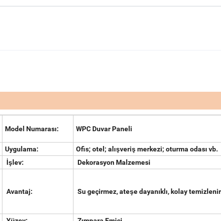
Model Numarası:
WPC Duvar Paneli
Uygulama:
Ofis; otel; alışveriş merkezi; oturma odası vb.
İşlev:
Dekorasyon Malzemesi
Avantaj:
Su geçirmez, ateşe dayanıklı, kolay temizlenir
Yüzey:
Zımpara Emici