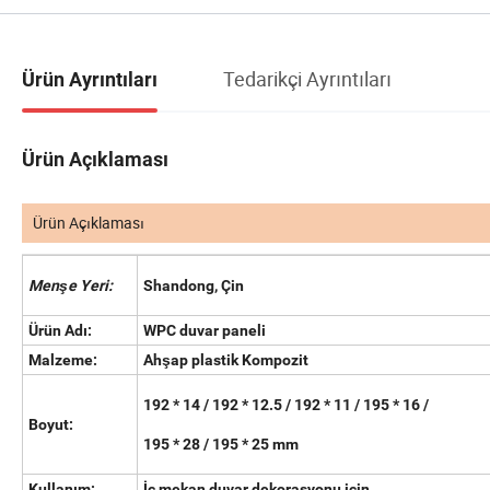
Tedarikçi Ayrıntıları
Ürün Ayrıntıları
Ürün Açıklaması
Ürün Açıklaması
Menşe Yeri:
Shandong, Çin
Ürün Adı:
WPC duvar paneli
Malzeme:
Ahşap plastik Kompozit
192 * 14 / 192 * 12.5 / 192 * 11 / 195 * 16 /
Boyut:
195 * 28 / 195 * 25 mm
Kullanım:
İç mekan duvar dekorasyonu için