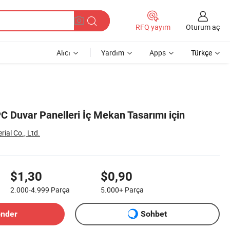
Oturum aç
RFQ yayım
Alıcı
Yardım
Apps
Türkçe
C Duvar Panelleri İç Mekan Tasarımı için
ial Co., Ltd.
$1,30
$0,90
2.000-4.999
Parça
5.000+
Parça
önder
Sohbet