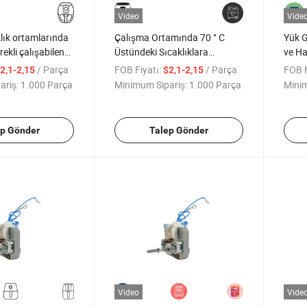
Video
Vide
lık ortamlarında
Çalışma Ortamında 70 ° C
Yük G
ekli çalışabilen
Üstündeki Sıcaklıklara
ve Ha
motoru
Dayanabilen Hava Fritöz
Motor
/ Parça
FOB Fiyatı:
/ Parça
FOB F
2,1-2,15
$2,1-2,15
Motoru
ariş:
1.000 Parça
Minimum Sipariş:
1.000 Parça
Minim
ep Gönder
Talep Gönder
Video
Vide