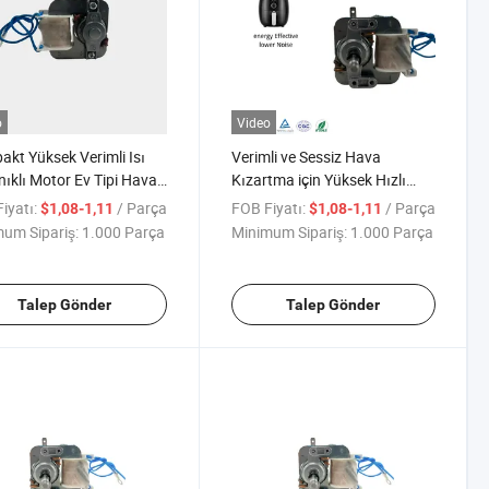
o
Video
kt Yüksek Verimli Isı
Verimli ve Sessiz Hava
ıklı Motor Ev Tipi Hava
Kızartma için Yüksek Hızlı
ıcıları için
Fırçasız Motor
iyatı:
/ Parça
FOB Fiyatı:
/ Parça
$1,08-1,11
$1,08-1,11
um Sipariş:
1.000 Parça
Minimum Sipariş:
1.000 Parça
Talep Gönder
Talep Gönder