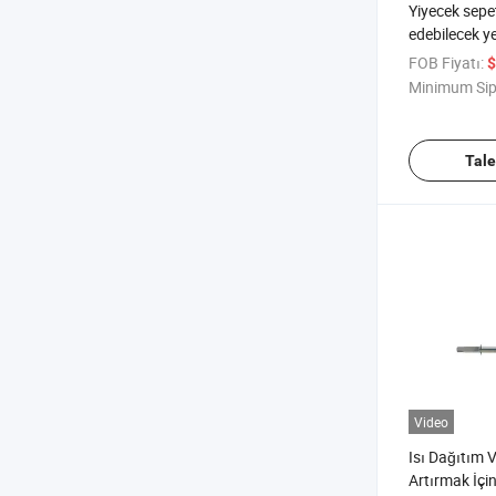
Yiyecek sepe
edebilecek y
ve basıncı ü
FOB Fiyatı:
$
fritöz motor
Minimum Sip
Tal
Video
Isı Dağıtım Ve
Artırmak İçin