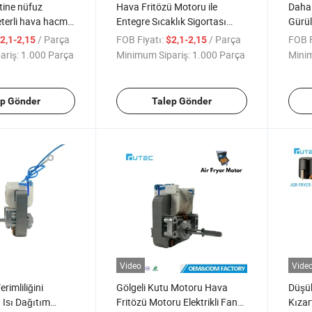
tine nüfuz
Hava Fritözü Motoru ile
Daha 
eterli hava hacmi
Entegre Sıcaklık Sigortası
Gürül
retebilen hava
veya Termal Koruyucu
Fritö
/ Parça
FOB Fiyatı:
/ Parça
FOB F
2,1-2,15
$2,1-2,15
u
ariş:
1.000 Parça
Minimum Sipariş:
1.000 Parça
Minim
ep Gönder
Talep Gönder
Video
Vide
rimliliğini
Gölgeli Kutu Motoru Hava
Düşük
 Isı Dağıtım
Fritözü Motoru Elektrikli Fan
Kızar