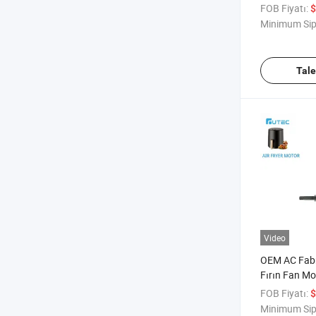
Kanatçıkları 
FOB Fiyatı:
$
Motoru
Minimum Sip
Tal
Video
OEM AC Fabr
Fırın Fan Mo
Gölgelikli Ku
FOB Fiyatı:
$
Motoru
Minimum Sip