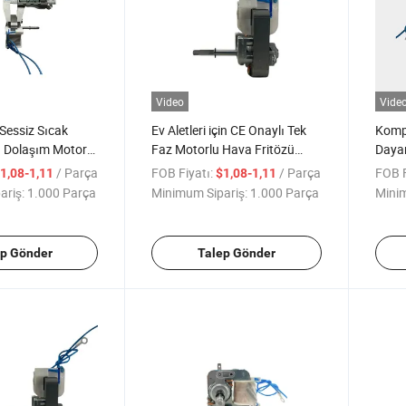
Video
Vide
 Sessiz Sıcak
Ev Aletleri için CE Onaylı Tek
Kompa
ü Dolaşım Motoru
Faz Motorlu Hava Fritözü
Dayan
in
Motoru Üretimi
Kızart
/ Parça
FOB Fiyatı:
/ Parça
FOB F
1,08-1,11
$1,08-1,11
ariş:
1.000 Parça
Minimum Sipariş:
1.000 Parça
Minim
ep Gönder
Talep Gönder