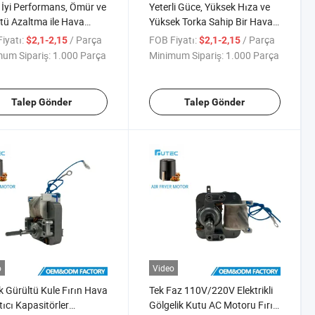
İyi Performans, Ömür ve
Yeterli Güce, Yüksek Hıza ve
tü Azaltma ile Hava
Yüksek Torka Sahip Bir Hava
z Motoru
Fritözü Motoru
iyatı:
/ Parça
FOB Fiyatı:
/ Parça
$2,1-2,15
$2,1-2,15
um Sipariş:
1.000 Parça
Minimum Sipariş:
1.000 Parça
Talep Gönder
Talep Gönder
o
Video
 Gürültü Kule Fırın Hava
Tek Faz 110V/220V Elektrikli
tıcı Kapasitörler
Gölgelik Kutu AC Motoru Fırın