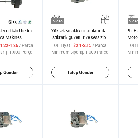
Video
Vide
Aletleri için Üretim
Yüksek sıcaklık ortamlarında
Bir H
ma Makinesi
istikrarlı, güvenilir ve sessiz bir
Motor
 Elektrik Motoru
şekilde çalışabilen bir Hava
Isıtm
/ Parça
FOB Fiyatı:
/ Parça
FOB F
1,22-1,26
$2,1-2,15
13mm
Fritözü Motoru
Üreti
ariş:
1.000 Parça
Minimum Sipariş:
1.000 Parça
Minim
Bir Fa
ep Gönder
Talep Gönder