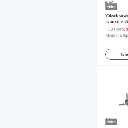
Video
Yüksek sıcak
uzun süre sür
hava fritöz 
FOB Fiyatı:
$
Minimum Sip
Tal
Video