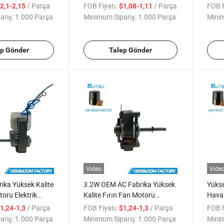
ile Hava Fritöz
Motoru Mutfak Aletleri için
İndük
/ Parça
FOB Fiyatı:
/ Parça
FOB F
2,1-2,15
$1,08-1,11
Kızar
ariş:
1.000 Parça
Minimum Sipariş:
1.000 Parça
Minim
ep Gönder
Talep Gönder
Video
Vide
ika Yüksek Kalite
3.2W OEM AC Fabrika Yüksek
Yükse
toru Elektrik
Kalite Fırın Fan Motoru
Hava F
tu Motoru Elektrik
Elektrikli Gölgelik Kutu Hava
Moto
/ Parça
FOB Fiyatı:
/ Parça
FOB F
1,24-1,3
$1,24-1,3
Fritözü Motoru
3.2W
ariş:
1.000 Parça
Minimum Sipariş:
1.000 Parça
Minim