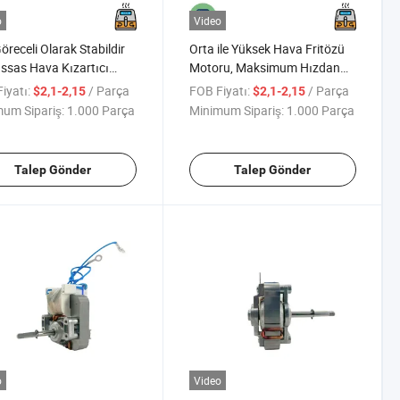
o
Video
öreceli Olarak Stabildir
Orta ile Yüksek Hava Fritözü
ssas Hava Kızartıcı
Motoru, Maksimum Hızdan
unu Kontrol Edebilir
Çok Hava Hacmine Odaklanır
iyatı:
/ Parça
FOB Fiyatı:
/ Parça
$2,1-2,15
$2,1-2,15
um Sipariş:
1.000 Parça
Minimum Sipariş:
1.000 Parça
Talep Gönder
Talep Gönder
o
Video