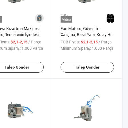
o
Video
ava Kızartma Makinesi
Fan Motoru, Güvenilir
u, Tencerenin İçindeki
Çalışma, Basit Yapı, Kolay Hız
a Tüpü Tarafından
Ayarı Hava Kızartma
iyatı:
/ Parça
FOB Fiyatı:
/ Parça
$2,1-2,15
$2,1-2,15
len Isıyı Dolaştırmak İçin
Makinesi
um Sipariş:
1.000 Parça
Minimum Sipariş:
1.000 Parça
nı Hareket Ettirir
Talep Gönder
Talep Gönder