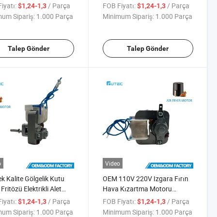
siyon AC Elektrikli Hava
ve Hava Kızartma Fırını için
iyatı:
/ Parça
FOB Fiyatı:
/ Parça
$1,24-1,3
$1,24-1,3
tıcı Motor
um Sipariş:
1.000 Parça
Minimum Sipariş:
1.000 Parça
Talep Gönder
Talep Gönder
o
Video
k Kalite Gölgelik Kutu
OEM 110V 220V Izgara Fırın
ritözü Elektrikli Alet
Hava Kızartma Motoru
ru Mikrodalga Motoru
Gölgelik Direk Motoru AC
iyatı:
/ Parça
FOB Fiyatı:
/ Parça
$1,24-1,3
$1,24-1,3
Motor Hava Kızartma için
um Sipariş:
1.000 Parça
Minimum Sipariş:
1.000 Parça