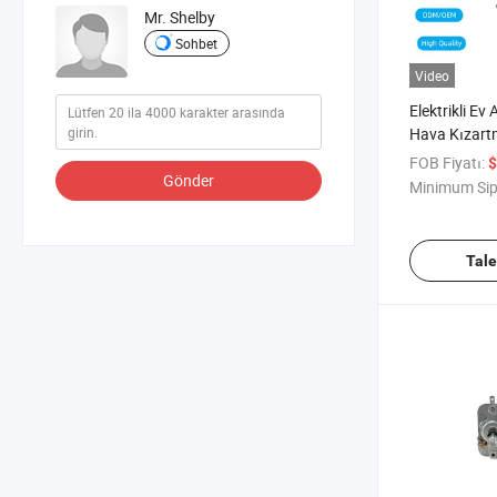
Mr. Shelby
Sohbet
Video
Elektrikli Ev 
Hava Kızart
Gölgeli Kutu
FOB Fiyatı:
$
Boyut 60X
Gönder
Minimum Sip
Tal