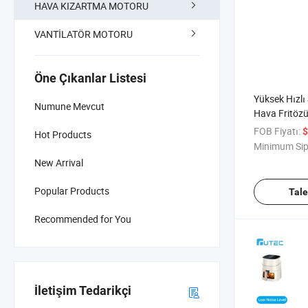
HAVA KIZARTMA MOTORU
VANTİLATÖR MOTORU
Öne Çıkanlar Listesi
Yüksek Hızlı
Numune Mevcut
Hava Fritöz
Ev Fritözü iç
FOB Fiyatı:
$
Hot Products
Minimum Sip
New Arrival
Popular Products
Tal
Recommended for You
İletişim Tedarikçi