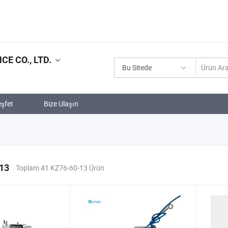
E CO., LTD.
Bu Sitede
şfet
Bize Ulaşın
13
Toplam 41 KZ76-60-13 Ürün