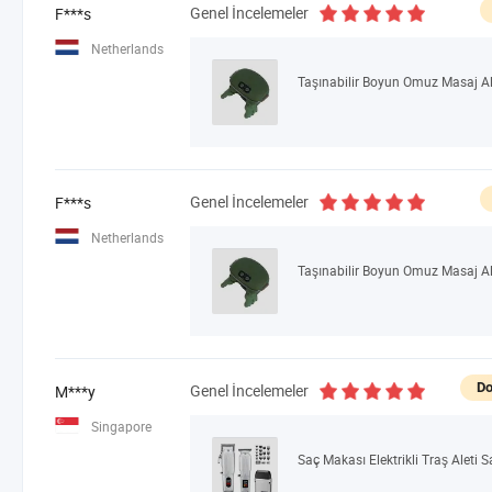
Genel İncelemeler
F***s
Netherlands
Genel İncelemeler
F***s
Netherlands
Do
Genel İncelemeler
M***y
Singapore