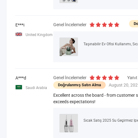
Do
Genel İncelemeler
E***i
United Kingdom
Genel İncelemeler
Yanıt
A***d
August 20, 20
Doğrulanmış Satın Alma
Saudi Arabia
Excellent across the board - from customer se
exceeds expectations!