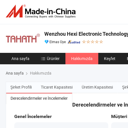
Wenzhou Hexi Electronic Technology 
Elmas Üye
Ana sayfa
Ürünler
Hakkımızda
Keşfet
Ana sayfa
Hakkımızda
Şirket Profili
Ticaret Kapasitesi
Üretim Kapasitesi
Şir
Derecelendirmeler ve İncelemeler
Derecelendirmeler ve İ
Genel İncelemeler
Müşteri