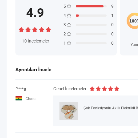
5
9
4.9
4
1
3
0
2
0
10
İncelemeler
1
0
Yanı
Ayrıntıları İncele
Genel İncelemeler
P***a
Ghana
Çok Fonksiyonlu Akıllı Elektrikli