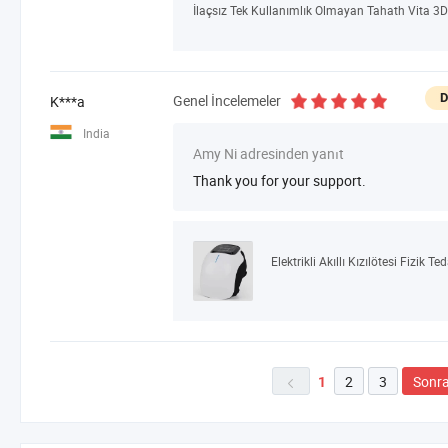
İlaçsız Tek Kullanımlık Olmayan Tahath Vita 3D 
D
Genel İncelemeler
K***a
India
Amy Ni adresinden yanıt
Thank you for your support.
2
3
Sonra
1
