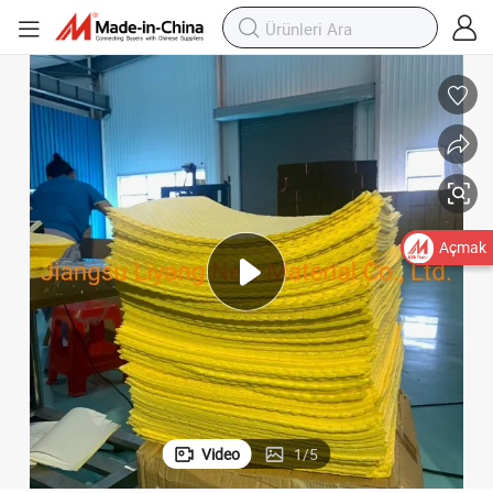
Açmak
Video
1
/
5