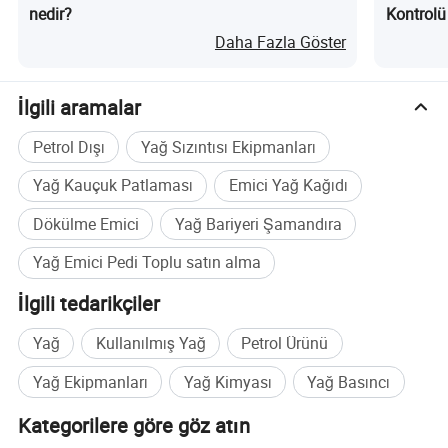
nedir?
Kontrolü 
Daha Fazla Göster
İlgili aramalar
Petrol Dışı
Yağ Sızıntısı Ekipmanları
Yağ Kauçuk Patlaması
Emici Yağ Kağıdı
Dökülme Emici
Yağ Bariyeri Şamandıra
Yağ Emici Pedi Toplu satın alma
İlgili tedarikçiler
Yağ
Kullanılmış Yağ
Petrol Ürünü
Yağ Ekipmanları
Yağ Kimyası
Yağ Basıncı
Kategorilere göre göz atın
Ayrıca kimyasal emici rulolar da tedarik ediyoruz: