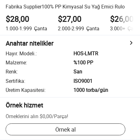
Fabrika Supplier100% PP Kimyasal Su Yağ Emici Rulo
$28,00
$27,00
$26,00
1.000-1.999
Çanta
2.000-2.999
Çanta
3.000+
Çant
Anahtar nitelikler
Hayır. Modeli.
:
HOS-LMTR
Malzeme
:
%100 PP
Renk
:
Sarı
Sertifika
:
ISO9001
Üretim Kapasitesi
:
1000 torba/gün
Örnek hizmet
Örneklerini alın
$0,00
/
Parça
!
Örnek al