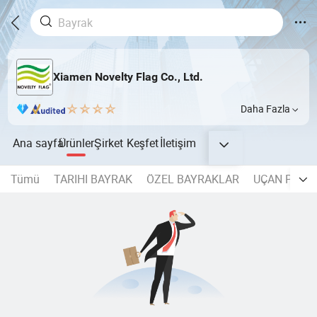
Xiamen Novelty Flag Co., Ltd.
Daha Fazla
Ana sayfa
Ürünler
Şirket
Keşfet
İletişim
Tümü
TARIHI BAYRAK
ÖZEL BAYRAKLAR
UÇAN PLAJ 