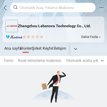
Zhengzhou Labsnova Technology Co., Ltd.
Daha Fazla
Ana sayfa
Ürünler
Şirket
Keşfet
İletişim
Tümü
Kask temizleme makinesi
Otomatik araba yıkama 