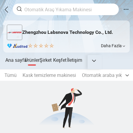
Zhengzhou Labsnova Technology Co., Ltd.
Daha Fazla
Ana sayfa
Ürünler
Şirket
Keşfet
İletişim
Tümü
Kask temizleme makinesi
Otomatik araba yıkama 