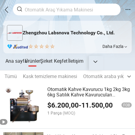
Zhengzhou Labsnova Technology Co., Ltd.
Daha Fazla
Ana sayfa
Ürünler
Şirket
Keşfet
İletişim
Tümü
Kask temizleme makinesi
Otomatik araba yıkama 
Otomatik Kahve Kavurucu 1kg 2kg 3kg
6kg Satılık Kahve Kavurucuları
Otomatik Kahve Fasulyesi Kavurucuları
$
6.200,00
-
11.500,00
FOB
1 Parça
(MOQ)