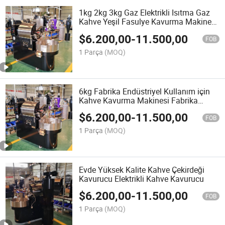
1kg 2kg 3kg Gaz Elektrikli Isıtma Gaz
Kahve Yeşil Fasulye Kavurma Makinesi
Kahve Kavurucu
$
6.200,00
-
11.500,00
FOB
1 Parça
(MOQ)
6kg Fabrika Endüstriyel Kullanım için
Kahve Kavurma Makinesi Fabrika
Doğrudan Satış
$
6.200,00
-
11.500,00
FOB
1 Parça
(MOQ)
Evde Yüksek Kalite Kahve Çekirdeği
Kavurucu Elektrikli Kahve Kavurucu
$
6.200,00
-
11.500,00
FOB
1 Parça
(MOQ)