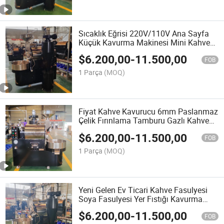
Sıcaklık Eğrisi 220V/110V Ana Sayfa
Küçük Kavurma Makinesi Mini Kahve
Kavurma Makinesi
$
6.200,00
-
11.500,00
FOB
1 Parça
(MOQ)
Fiyat Kahve Kavurucu 6mm Paslanmaz
Çelik Fırınlama Tamburu Gazlı Kahve
Çekirdek Kavurucu
$
6.200,00
-
11.500,00
FOB
1 Parça
(MOQ)
Yeni Gelen Ev Ticari Kahve Fasulyesi
Soya Fasulyesi Yer Fıstığı Kavurma
Makinesi Fındık Pişirme Makinesi
$
6.200,00
-
11.500,00
Kahve Fasulyesi Kavurma Makinesi
FOB