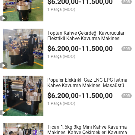
$
6.200,00
-
11.500,00
FOB
1 Parça
(MOQ)
Toptan Kahve Çekirdeği Kavurucuları
Elektrikli Kahve Kavurma Makinesi
Gazlı Kahve Kavurma Makinesi
$
6.200,00
-
11.500,00
FOB
1 Parça
(MOQ)
Popüler Elektrikli Gaz LNG LPG Isıtma
Kahve Kavurma Makinesi Masaüstü
Kahve Çekirdeği Kavurma Makinesi
$
6.200,00
-
11.500,00
FOB
1 Parça
(MOQ)
Ticari 1.5kg 3kg Mini Kahve Kavurma
Makinesi Kahve Çekirdekleri Kavurma