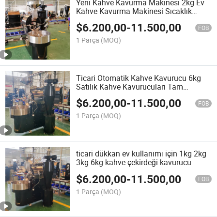
Yeni Kahve Kavurma Makinesi 2kg Ev
Kahve Kavurma Makinesi Sıcaklık
Kontrolü Kahve Kavurma Makinesi
$
6.200,00
-
11.500,00
FOB
1 Parça
(MOQ)
Ticari Otomatik Kahve Kavurucu 6kg
Satılık Kahve Kavurucuları Tam
Endüstriyel Otomatik Kahve Çekirdeği
$
6.200,00
-
11.500,00
Kavurucuları
FOB
1 Parça
(MOQ)
ticari dükkan ev kullanımı için 1kg 2kg
3kg 6kg kahve çekirdeği kavurucu
$
6.200,00
-
11.500,00
FOB
1 Parça
(MOQ)