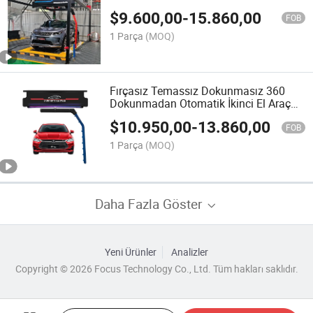
Yüksek Basınçlı Pompa ile
$
9.600,00
-
15.860,00
FOB
1 Parça
(MOQ)
Fırçasız Temassız Dokunmasız 360
Dokunmadan Otomatik İkinci El Araç
Yıkama Makinesi ile Hava Kurutucu
$
10.950,00
-
13.860,00
FOB
1 Parça
(MOQ)
Daha Fazla Göster
Yeni Ürünler
Analizler
Copyright © 2026 Focus Technology Co., Ltd. Tüm hakları saklıdır.