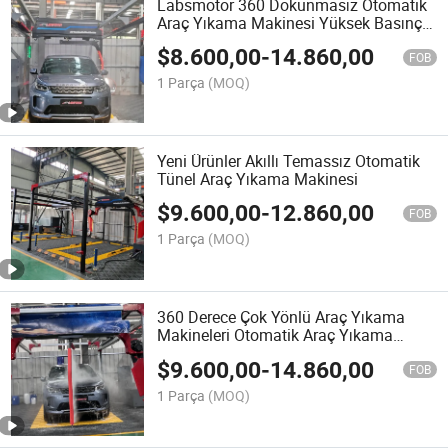
Labsmotor 360 Dokunmasız Otomatik
Araç Yıkama Makinesi Yüksek Basınçlı
Pompa ile
$
8.600,00
-
14.860,00
FOB
1 Parça
(MOQ)
Yeni Ürünler Akıllı Temassız Otomatik
Tünel Araç Yıkama Makinesi
$
9.600,00
-
12.860,00
FOB
1 Parça
(MOQ)
360 Derece Çok Yönlü Araç Yıkama
Makineleri Otomatik Araç Yıkama
Makineleri Yıkama
$
9.600,00
-
14.860,00
FOB
1 Parça
(MOQ)