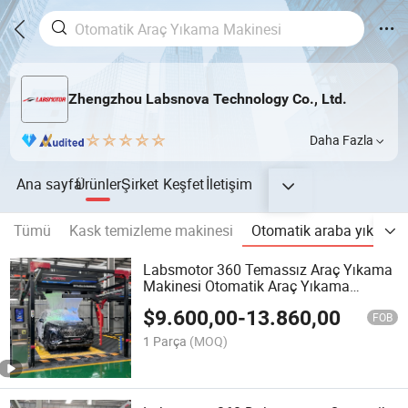
Zhengzhou Labsnova Technology Co., Ltd.
Daha Fazla
Ana sayfa
Ürünler
Şirket
Keşfet
İletişim
Tümü
Kask temizleme makinesi
Otomatik araba yıkama 
Labsmotor 360 Temassız Araç Yıkama
Makinesi Otomatik Araç Yıkama
Makinesi Araç Yıkama Makineleri
$
9.600,00
-
13.860,00
FOB
1 Parça
(MOQ)