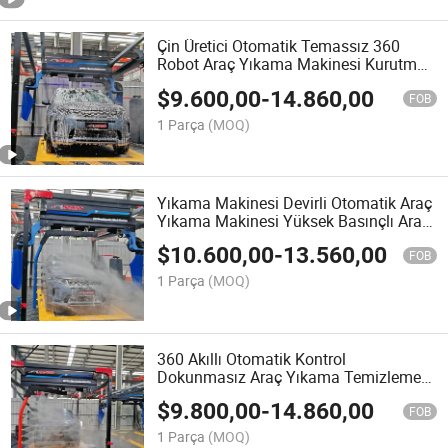
Çin Üretici Otomatik Temassız 360
Robot Araç Yıkama Makinesi Kurutma
Sistemi Köpük Cila Şasi Yıkama CE
$
9.600,00
-
14.860,00
ISO9001
FOB
1 Parça
(MOQ)
Yıkama Makinesi Devirli Otomatik Araç
Yıkama Makinesi Yüksek Basınçlı Araç
Yıkama Makineleri
$
10.600,00
-
13.560,00
FOB
1 Parça
(MOQ)
360 Akıllı Otomatik Kontrol
Dokunmasız Araç Yıkama Temizleme
Elektrikli Yıkama Makinesi Fabrika
$
9.800,00
-
14.860,00
Fiyatı
FOB
1 Parça
(MOQ)