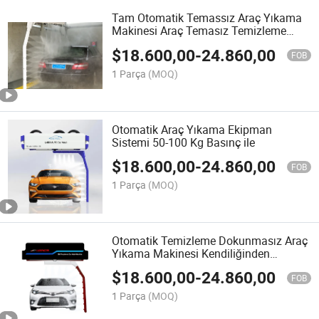
Tam Otomatik Temassız Araç Yıkama
Makinesi Araç Temasız Temizleme
Ekipman Sistemi Oto Dükkanı/Benzin
$
18.600,00
-
24.860,00
İstasyonu için
FOB
1 Parça
(MOQ)
Otomatik Araç Yıkama Ekipman
Sistemi 50-100 Kg Basınç ile
$
18.600,00
-
24.860,00
FOB
1 Parça
(MOQ)
Otomatik Temizleme Dokunmasız Araç
Yıkama Makinesi Kendiliğinden
Yıkama Aracı
$
18.600,00
-
24.860,00
FOB
1 Parça
(MOQ)