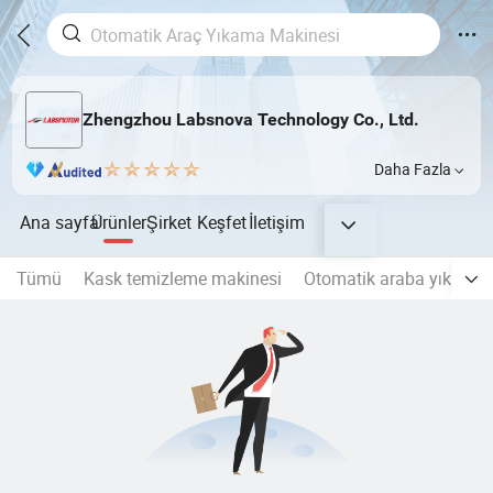
Zhengzhou Labsnova Technology Co., Ltd.
Daha Fazla
Ana sayfa
Ürünler
Şirket
Keşfet
İletişim
Tümü
Kask temizleme makinesi
Otomatik araba yıkama 