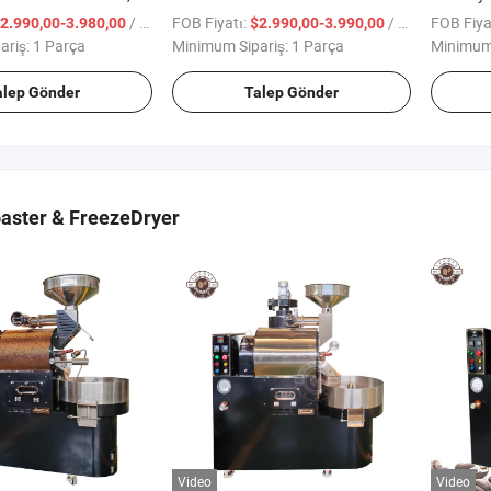
ektrikli Golf Aracı, Golf
Buggy Av Kulübü Araba
Elektrikl
/ Parça
FOB Fiyatı:
/ Parça
FOB Fiya
2.990,00-3.980,00
$2.990,00-3.990,00
sesuar
ariş:
1 Parça
Minimum Sipariş:
1 Parça
Minimum 
alep Gönder
Talep Gönder
aster & FreezeDryer
Video
Video