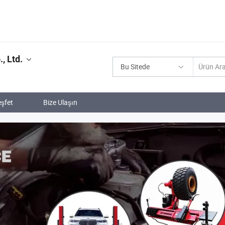
, Ltd.
Bu Sitede
şfet
Bize Ulaşın