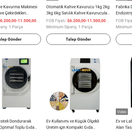
ve Kavurma Makinesi
Otomatik Kahve Kavurucu 1kg 2kg
Fabrika 
hve Çekirdekleri
3kg 6kg Satılık Kahve Kavurucuları
Endüstri
inesi Küçük Kahve
Otomatik Kahve Fasulyesi
Kavuruc
/ Parça
FOB Fiyatı:
/ Parça
FOB Fiya
6.200,00-11.500,00
$6.200,00-11.500,00
nesi Ticari Kullanım
Kavurucuları
ariş:
1 Parça
Minimum Sipariş:
1 Parça
Minimum 
lanmaz Çelik ile Kahve
kinesi
alep Gönder
Talep Gönder
Video
siteli Dondurarak
Ev Kullanımı ve Küçük Ölçekli
Ev ve La
 Optimal Toplu Gıda
Üretim için Kompakt Gıda
Alan Tas