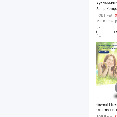
Ayarlanabilir
Sahip Kompa
Makinesi Özel
FOB Fiyatı:
$
Minimum Sip
T
Güvenli Hipe
Oturma Tipi 
Oksijen Kabin
FOB Fiyatı:
$