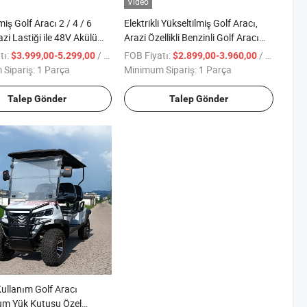
Video
miş Golf Aracı 2 / 4 / 6
Elektrikli Yükseltilmiş Golf Aracı,
razi Lastiği ile 48V Akülü
Arazi Özellikli Benzinli Golf Aracı
ları
Satılık
tı:
/ Parça
FOB Fiyatı:
/ Parça
$3.999,00-5.299,00
$2.899,00-3.960,00
Sipariş:
1 Parça
Minimum Sipariş:
1 Parça
Talep Gönder
Talep Gönder
Kullanım Golf Aracı
um Yük Kutusu Özel