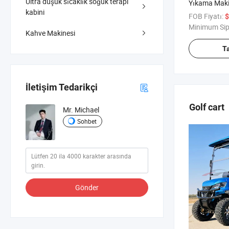
Ultra düşük sıcaklık soğuk terapi
Yıkama Maki
kabini
Yıkama Maki
FOB Fiyatı:
$
Minimum Sip
Kahve Makinesi
T
İletişim Tedarikçi
Golf cart
Mr. Michael
Sohbet
Gönder