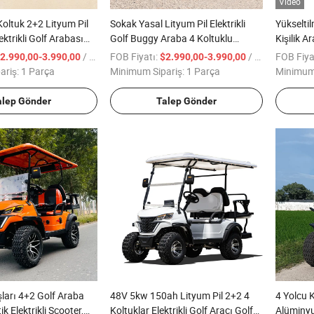
Video
Koltuk 2+2 Lityum Pil
Sokak Yasal Lityum Pil Elektrikli
Yükseltil
lektrikli Golf Arabası
Golf Buggy Araba 4 Koltuklu
Kişilik A
Yükseltilmiş Golf Arabaları
Golf Araç
/ Parça
FOB Fiyatı:
/ Parça
FOB Fiya
2.990,00-3.990,00
$2.990,00-3.990,00
ariş:
1 Parça
Minimum Sipariş:
1 Parça
Minimum 
alep Gönder
Talep Gönder
şları 4+2 Golf Araba
48V 5kw 150ah Lityum Pil 2+2 4
4 Yolcu 
ik Elektrikli Scooter,
Koltuklar Elektrikli Golf Aracı Golf
Alüminy