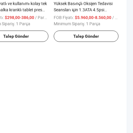
atlı ve kullanımı kolay tek
Yüksek Basınçlı Oksijen Tedavisi
alka kranklı tablet pres
Seansları için 1.3ATA 4.5psi
Hiperbarik Oksijen Odası Hbot
tı:
/ Parça
FOB Fiyatı:
/ Parça
$298,00-386,00
$5.960,00-8.560,00
Odası Dalış Odası Tekerlekli
Sipariş:
1 Parça
Minimum Sipariş:
1 Parça
Sandalye için
Talep Gönder
Talep Gönder