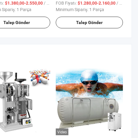
cu
Dondurarak Kurutma Makinesi
tı:
/ Parça
FOB Fiyatı:
/ Parça
$1.380,00-2.550,00
$1.280,00-2.160,00
Endüstriyel Meyve Kurutucu
Sipariş:
1 Parça
Minimum Sipariş:
1 Parça
Talep Gönder
Talep Gönder
Video