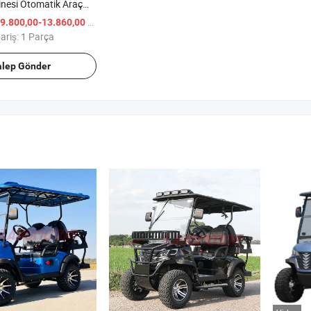
nesi Otomatik Araç
nesi
/ Parça
9.800,00-13.860,00
ariş:
1 Parça
alep Gönder