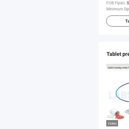
Koruma Çöz
FOB Fiyatı:
$
Minimum Sip
T
Tablet p
Video