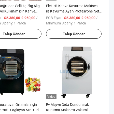
Doğrudan Sell1kg 2kg 6kg
Elektrik Kahve Kavurma Makinesi
yel Kullanım için Kahve
ile Kavurma Ayarı Profesyonel Set
u
Ticari Elektrik Gazlı Tost Makinesi
tı:
/ Parça
FOB Fiyatı:
/ Parça
$2.380,00-2.960,00
$2.380,00-2.960,00
Kahve Çekirdek Makinesi Satılık
Sipariş:
1 Parça
Minimum Sipariş:
1 Parça
Kahve Kavurucular
Talep Gönder
Talep Gönder
Video
boratuvar Ortamları için
Ev Meyve Gıda Dondurarak
arrufu Sağlayan Mini Gıda
Kurutma Makinesi Vakumlu