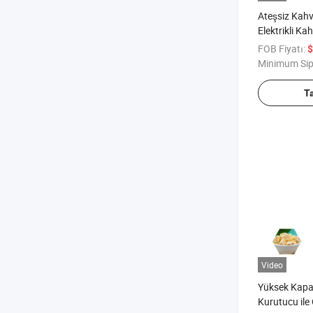
Ateşsiz Kah
Elektrikli Ka
Kavurma Mak
FOB Fiyatı:
$
Kavurma Maki
Minimum Sip
için 304 Pas
Kavurma Ma
T
Video
Yüksek Kapa
Kurutucu ile