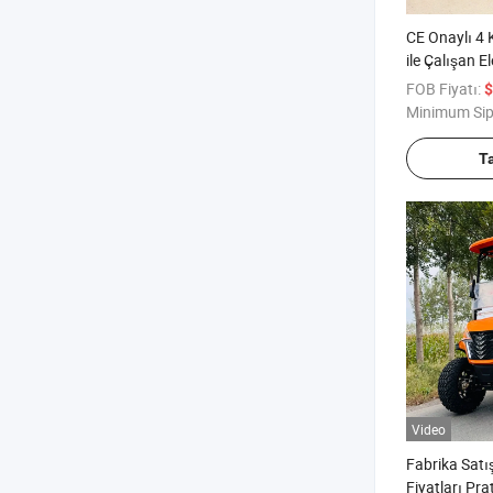
CE Onaylı 4 
ile Çalışan E
Satışta
FOB Fiyatı:
$
Minimum Sip
T
Video
Fabrika Satı
Fiyatları Prat