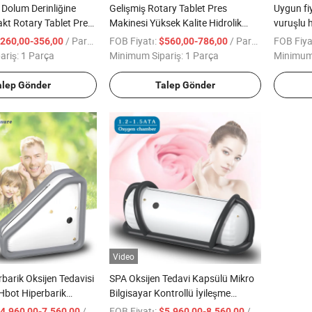
 Dolum Derinliğine
Gelişmiş Rotary Tablet Pres
Uygun fiy
kt Rotary Tablet Pres
Makinesi Yüksek Kalite Hidrolik
vuruşlu h
likleri
Otomatik Tuz Bloku Tablet Presi
makinesi
/ Parça
FOB Fiyatı:
/ Parça
FOB Fiya
260,00-356,00
$560,00-786,00
Vurma Kabartma Makinesi
ariş:
1 Parça
Minimum Sipariş:
1 Parça
Minimum 
alep Gönder
Talep Gönder
Video
rbarik Oksijen Tedavisi
SPA Oksijen Tedavi Kapsülü Mikro
Hbot Hiperbarik
Bilgisayar Kontrollü İyileşme
i Sert Tip Hiperbarik
Terapisi Hiperbarik Hafif Oksijen
/ Parça
FOB Fiyatı:
/ Parça
4.960,00-7.560,00
$5.960,00-8.560,00