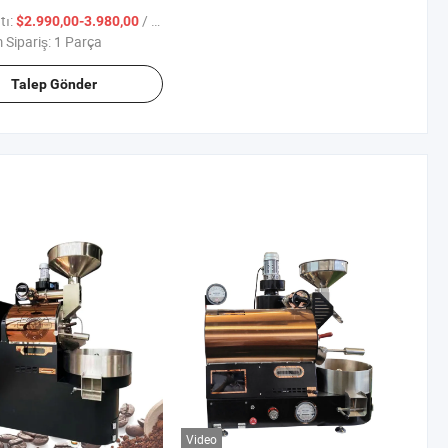
i Golf Aracı
tı:
/ Parça
$2.990,00-3.980,00
Sipariş:
1 Parça
Talep Gönder
Video