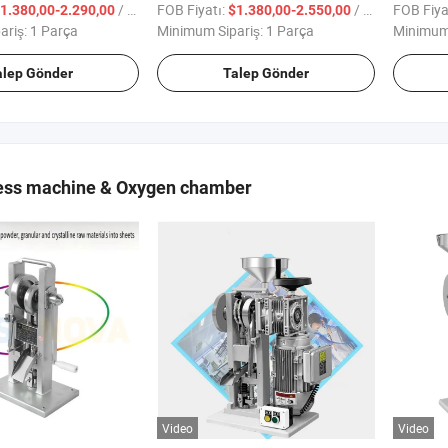
ümleri
Dondurucu
Donduru
/ Parça
FOB Fiyatı:
/ Parça
FOB Fiya
1.380,00-2.290,00
$1.380,00-2.550,00
ariş:
1 Parça
Minimum Sipariş:
1 Parça
Minimum 
alep Gönder
Talep Gönder
ress machine & Oxygen chamber
Video
Video