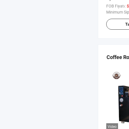
Golf Aracı, El
FOB Fiyatı:
$
Arabası, Ak
Minimum Sip
T
Coffee Ro
Video