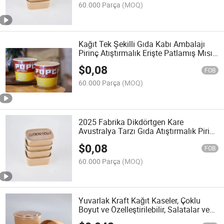
60.000 Parça
(MOQ)
Kağıt Tek Şekilli Gıda Kabı Ambalajı
Pirinç Atıştırmalık Erişte Patlamış Mısır
Salata Kasesi PE PLA Su Bazlı
$
0,08
Kaplama Kova Kase
FOB
60.000 Parça
(MOQ)
2025 Fabrika Dikdörtgen Kare
Avustralya Tarzı Gıda Atıştırmalık Pirinç
Ambalajı Tek Duvar El Yapımı Kağıt
$
0,08
Gıda Kasesi ve Kabı
FOB
60.000 Parça
(MOQ)
Yuvarlak Kraft Kağıt Kaseler, Çoklu
Boyut ve Özelleştirilebilir, Salatalar ve
Bento için Gıda Sınıfı 500-1000ml