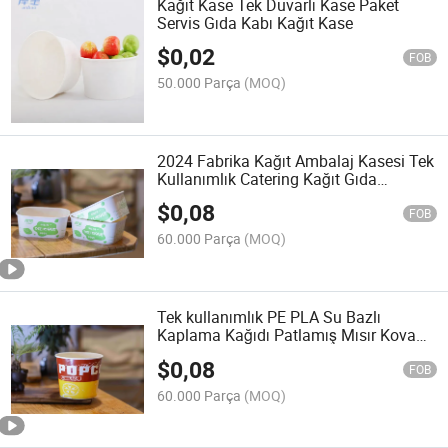
Kağıt Kase Tek Duvarlı Kase Paket
Servis Gıda Kabı Kağıt Kase
$
0,02
FOB
50.000 Parça
(MOQ)
2024 Fabrika Kağıt Ambalaj Kasesi Tek
Kullanımlık Catering Kağıt Gıda
Konteyneri Salata Kasesi
$
0,08
FOB
60.000 Parça
(MOQ)
Tek kullanımlık PE PLA Su Bazlı
Kaplama Kağıdı Patlamış Mısır Kova
Gıda Ambalaj Kağıdı
$
0,08
FOB
60.000 Parça
(MOQ)