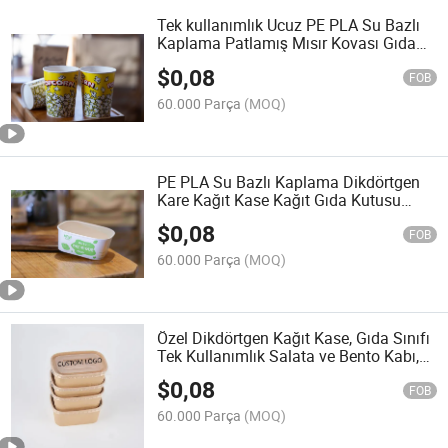
Tek kullanımlık Ucuz PE PLA Su Bazlı
Kaplama Patlamış Mısır Kovası Gıda
Kağıt Ambalajı
$
0,08
FOB
60.000 Parça
(MOQ)
PE PLA Su Bazlı Kaplama Dikdörtgen
Kare Kağıt Kase Kağıt Gıda Kutusu
Ambalajı
$
0,08
FOB
60.000 Parça
(MOQ)
Özel Dikdörtgen Kağıt Kase, Gıda Sınıfı
Tek Kullanımlık Salata ve Bento Kabı,
Logo ile
$
0,08
FOB
60.000 Parça
(MOQ)