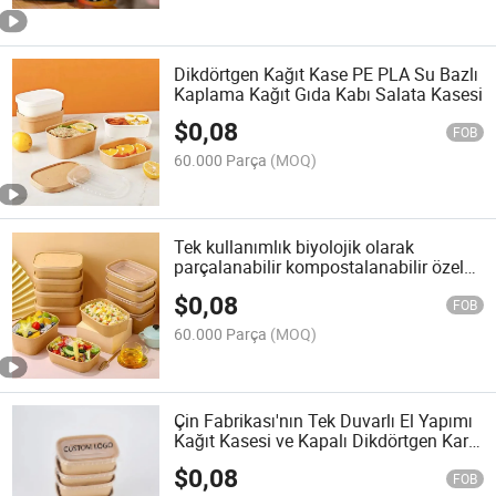
Dikdörtgen Kağıt Kase PE PLA Su Bazlı
Kaplama Kağıt Gıda Kabı Salata Kasesi
$
0,08
FOB
60.000 Parça
(MOQ)
Tek kullanımlık biyolojik olarak
parçalanabilir kompostalanabilir özel
baskılı karton kağıt gıda kabı, paket
$
0,08
servis kağıt kasesi
FOB
60.000 Parça
(MOQ)
Çin Fabrikası'nın Tek Duvarlı El Yapımı
Kağıt Kasesi ve Kapalı Dikdörtgen Kare
Avustralya Tarzı Gıda Atıştırmalık Pirinç
$
0,08
Ambalajı
FOB