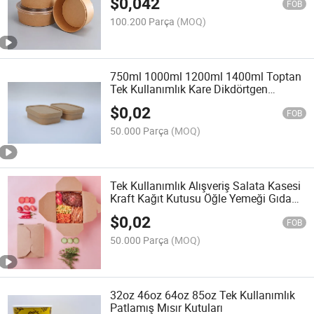
$
0,042
FOB
100.200 Parça
(MOQ)
750ml 1000ml 1200ml 1400ml Toptan
Tek Kullanımlık Kare Dikdörtgen
Isıtılabilir Özelleştirilebilir Salata Kasesi
$
0,02
PP Kapak ile
FOB
50.000 Parça
(MOQ)
Tek Kullanımlık Alışveriş Salata Kasesi
Kraft Kağıt Kutusu Öğle Yemeği Gıda
Kabı Kutusu
$
0,02
FOB
50.000 Parça
(MOQ)
32oz 46oz 64oz 85oz Tek Kullanımlık
Patlamış Mısır Kutuları