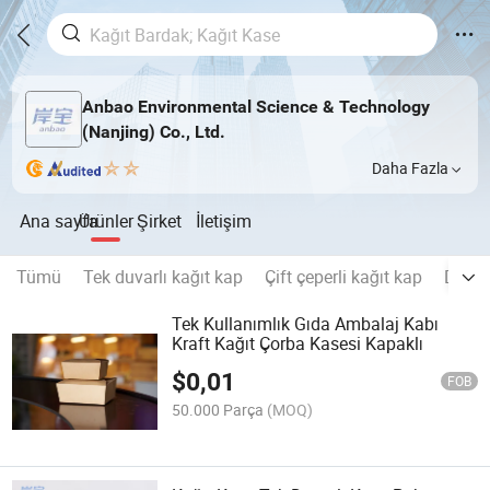
Anbao Environmental Science & Technology
(Nanjing) Co., Ltd.
Daha Fazla
Ana sayfa
Ürünler
Şirket
İletişim
Tümü
Tek duvarlı kağıt kap
Çift çeperli kağıt kap
Dalgal
Tek Kullanımlık Gıda Ambalaj Kabı
Kraft Kağıt Çorba Kasesi Kapaklı
$
0,01
FOB
50.000 Parça
(MOQ)