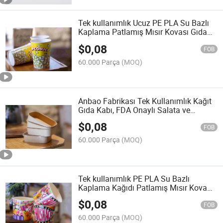
Tek kullanımlık Ucuz PE PLA Su Bazlı
Kaplama Patlamış Mısır Kovası Gıda
Kağıt Ambalaj Kasesi
$
0,08
FOB
60.000 Parça
(MOQ)
Anbao Fabrikası Tek Kullanımlık Kağıt
Gıda Kabı, FDA Onaylı Salata ve
Catering Kasesi, ISO Sertifikalı Üretim
$
0,08
FOB
60.000 Parça
(MOQ)
Tek kullanımlık PE PLA Su Bazlı
Kaplama Kağıdı Patlamış Mısır Kova
Gıda Ambalaj Kasesi Kağıt Konteyner
$
0,08
Kutusu
FOB
60.000 Parça
(MOQ)