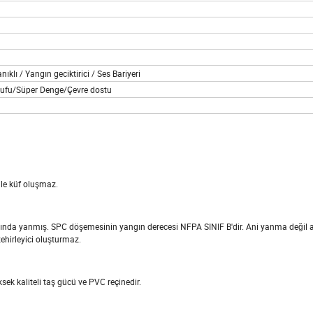
lı / Yangın geciktirici / Ses Bariyeri
rrufu/Süper Denge/Çevre dostu
ile küf oluşmaz.
angında yanmış. SPC döşemesinin yangın derecesi NFPA SINIF B'dir. Ani yanma değil ale
ehirleyici oluşturmaz.
ek kaliteli taş gücü ve PVC reçinedir.