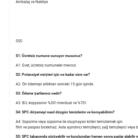
Ambalaj ve Nakliye
SSS
S1: Ücretsiz numune sunuyor musunuz?
A1: Evet, ücretsiz numuneler mevcut.
S2: Potansiyel müşteri için ne kadar süre var?
A2: Ön ödemeyi aldıktan sonraki 15 gün içinde.
S3: Ödeme şartlarınız nedir?
A3: B/L kopyasının %30'i mevduat ve %70'i
S4: SPC döşemeyi nasıl düzgün temizlerim ve koruyabilirim?
A4: Süpürme veya süpürme ile oluşmayan kirleri temizlemek için
film ve paspas bırakmaz. Asla aşındırıcı temizleyici, yağ temizleyici veya 
S5: SPC tabanımda yürüyebilir ve kurulumdan hemen sonra paslar alabilir 