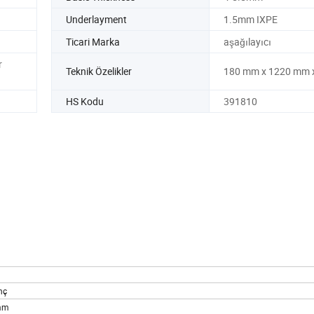
Underlayment
1.5mm IXPE
Ticari Marka
aşağılayıcı
r
Teknik Özelikler
180 mm x 1220 mm 
a
HS Kodu
391810
nç
mm