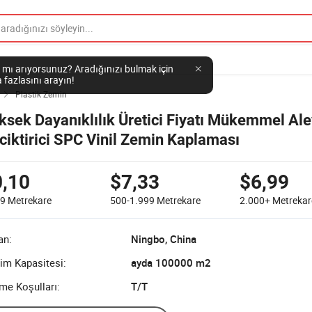
 mı arıyorsunuz? Aradığınızı bulmak için
 fazlasını arayın!
Plastik Zemin

ksek Dayanıklılık Üretici Fiyatı Mükemmel Ale
ciktirici SPC Vinil Zemin Kaplaması
0,10
$7,33
$6,99
99
Metrekare
500-1.999
Metrekare
2.000+
Metrekar
an:
Ningbo, China
im Kapasitesi:
ayda 100000 m2
me Koşulları:
T/T