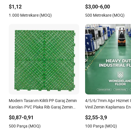
Kaymaz Özelliklere Sahip
Karoları İç Mekan Dekora
$1,12
$3,00-6,00
Konut ile CE&Floorscore S
1.000 Metrekare (MOQ)
500 Metrekare (MOQ)
4mm 5mm
Modern Tasarım Kilitli PP Garaj Zemin
4/5/6/7mm Ağır Hizmet I
Karoları PVC Plaka Rib Garaj Zemin
Vinil Zemin Kaplaması En
Matı
Alanlar Atölye Depo Gıda 
$0,87-0,91
$2,55-3,9
500 Parça (MOQ)
100 Parça (MOQ)