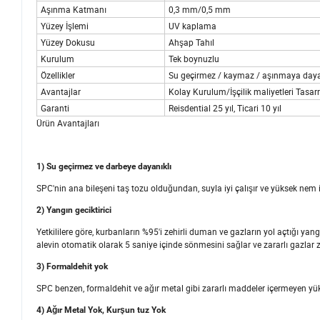
Aşınma Katmanı
0,3 mm/0,5 mm
Yüzey İşlemi
UV kaplama
Yüzey Dokusu
Ahşap Tahıl
Kurulum
Tek boynuzlu
Özellikler
Su geçirmez / kaymaz / aşınmaya dayanık
Avantajlar
Kolay Kurulum/İşçilik maliyetleri Tasa
Garanti
Reisdential 25 yıl, Ticari 10 yıl
Ürün Avantajları
1) Su geçirmez ve darbeye dayanıklı
SPC'nin ana bileşeni taş tozu olduğundan, suyla iyi çalışır ve yüksek nem 
2) Yangın geciktirici
Yetkililere göre, kurbanların %95'i zehirli duman ve gazların yol açtığı y
alevin otomatik olarak 5 saniye içinde sönmesini sağlar ve zararlı gazlar z
3) Formaldehit yok
SPC benzen, formaldehit ve ağır metal gibi zararlı maddeler içermeyen yüks
4) Ağır Metal Yok, Kurşun tuz Yok