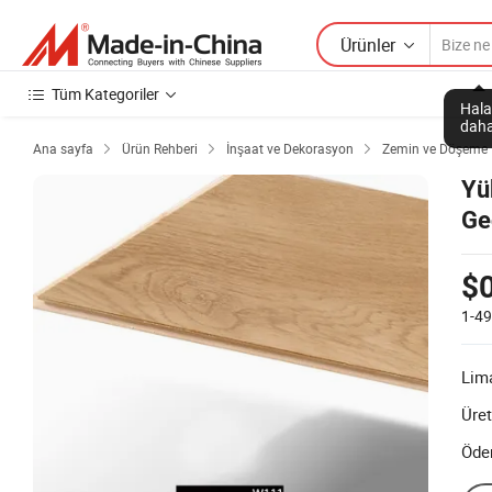
Ürünler
Tüm Kategoriler
Hala
daha
Ana sayfa
Ürün Rehberi
İnşaat ve Dekorasyon
Zemin ve Döşeme



Yü
Ge
$
1-4
Lim
Üret
Öde