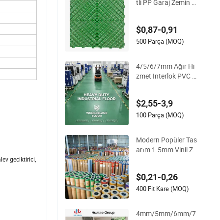
tli PP Garaj Zemin K
aroları PVC Plaka Ri
b Garaj Zemin Matı
$0,87-0,91
500 Parça (MOQ)
4/5/6/7mm Ağır Hi
zmet Interlok PVC V
inil Zemin Kaplamas
ı Endüstriyel Alanlar
$2,55-3,9
Atölye Depo Gıda Te
sisi
100 Parça (MOQ)
Modern Popüler Tas
arım 1.5mm Vinil Ze
min Okullar Ofis Ev
v geciktirici,
Dekorasyonu
$0,21-0,26
400 Fit Kare (MOQ)
4mm/5mm/6mm/7