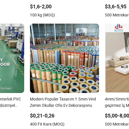
syonu için
Koruma Matı
4mm-6mm Pla
$1,6-2,00
$3,6-5,95
ertifikası
Spc Zemin İç
100 kg (MOQ)
500 Metreka
nterlok PVC
Modern Popüler Tasarım 1.5mm Vinil
4mm/5mm/6
düstriyel
Zemin Okullar Ofis Ev Dekorasyonu
geçirmez İç 
Tesisi
Zemin Kaplam
$0,21-0,26
$5,00-8,0
Kaplaması/P
400 Fit Kare (MOQ)
500 Metreka