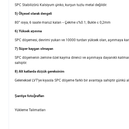
SPC Stabilizörü Kalsiyum çinko, kurşun tuzlu metal değildir.
5) Ölçesel olarak dengeli
80° ısıya, 6 saate maruz kalan -- Çekme ≤%0.1; Bukle ≤ 0,2mm
6) Yüksek aşınma
SPC döşemesi, devrimi yukarı ve 10000 turdan yüksek olan, aşınmaya karşı
7) Süper kaygan olmayan
SPC döşemenin zemine özel kayma direnci ve aşınmaya dayanıklı katmanı 
sahiptir.
8) Alt katlarda düşük gereksinim
Geleneksel LVT'ye kıyasla SPC döşeme farklı bir avantaja sahiptir çünkü alt
Şantiye fotoğrafları
Yükleme Talimatları