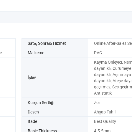
Satış Sonrası Hizmet
Online After-Sales Se
e
Malzeme
PVC
Kayma Önleyici, Ne
dayanıklı, Çürümeye
dayanıklı, Aşınmaya
İşlev
dayanıklı, Ateşe daya
geçirmez, Ses geçirm
Antistatik
Kurşun Sertliği
Zor
Desen
Ahşap Tahıl
Ifade
Best Quality
Basic Thickness
4-5.5mm