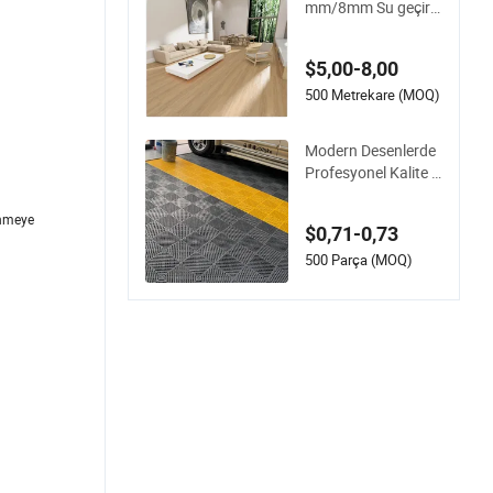
mm/8mm Su geçir
mez İç Mekan Dekor
asyonu Spc Zemin K
$5,00-8,00
aplaması Vinil Zemi
n Kaplaması/PVC Z
500 Metrekare (MOQ)
emin Kaplaması
Modern Desenlerde
Profesyonel Kalite Z
emin için Birbirine G
eçmeli Garaj Zemin
ünmeye
$0,71-0,73
Karoları
500 Parça (MOQ)