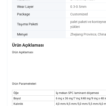
Wear Layer
0.3-0.5mm
Package
Customized
palet paketi ve konteyne
Taşıma Paketi
yükleri
Menşei
Zhejiang Province, Chin
Ürün Açıklaması
Ürün Açıklaması
Ürün Parametreleri
Öğe
İç mekan SPC laminant döşemesi
Boyut
6 inç x 36 inç/7 inç X48 inç/9 inç x 48 i
Kalınlık
4,0 mm/4,5 mm/5,0 mm/5,5 mm/6,0 