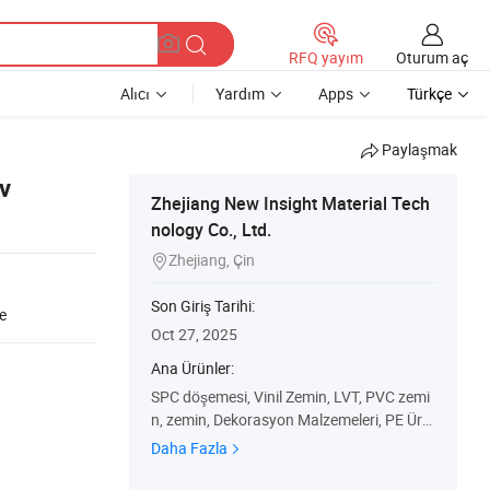
Oturum aç
RFQ yayım
Alıcı
Yardım
Apps
Türkçe
Paylaşmak
v
Zhejiang New Insight Material Tech
nology Co., Ltd.
Zhejiang, Çin

Son Giriş Tarihi:
e
Oct 27, 2025
Ana Ürünler:
SPC döşemesi, Vinil Zemin, LVT, PVC zemi
n, zemin, Dekorasyon Malzemeleri, PE Ürü
nleri, PVC Ürünleri
Daha Fazla