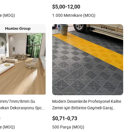
nk Vinil Lvt WPC Espc
$5,00-12,00
 Mekan Konut için
re (MOQ)
1.000 Metrekare (MOQ)
mm/7mm/8mm Su
Modern Desenlerde Profesyonel Kalite
Mekan Dekorasyonu Spc
Zemin için Birbirine Geçmeli Garaj
ası Vinil Zemin
Zemin Karoları
0
$0,71-0,73
VC Zemin Kaplaması
re (MOQ)
500 Parça (MOQ)