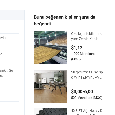
Bunu beğenen kişiler şunu da
beğendi
Özelleştirilebilir Linol
rvice
yum Zemin Kaplam
ası, Aşınmaya Daya
$1,12
nıklı ve Kaymaz Öze
1.000 Metrekare
lliklere Sahip
me
(MOQ)
nıklı, Su
Su geçirmez Piso Sp
ez,
c /Vinil Zemin /PVC
Zemin Piso Vinilico
Plastik Zemin Karol
$3,00-6,00
arı İç Mekan Dekora
syonu için Konut ile
500 Metrekare (MOQ)
CE&Floorscore Serti
fikası 4mm 5mm
4X8 FT Ağı Heavy D