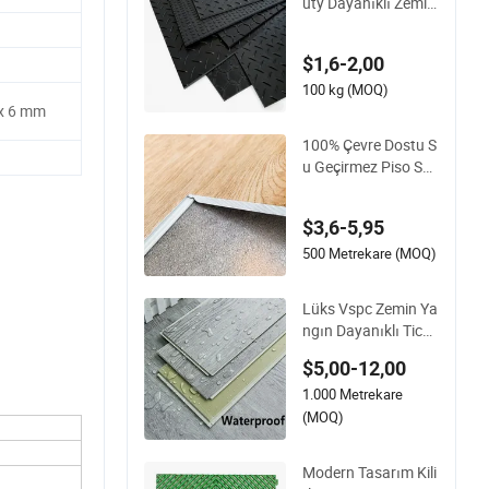
uty Dayanıklı Zemin
Koruma Matı HDPE
Zemin Koruma Matı
$1,6-2,00
100 kg (MOQ)
x 6 mm
100% Çevre Dostu S
u Geçirmez Piso Spc
Vinil PVC Zemin Kar
osu Plank 4mm-6m
$3,6-5,95
m Plank Vinil Lvt WP
C Espc Spc Zemin İç
500 Metrekare (MOQ)
Mekan Konut için
Lüks Vspc Zemin Ya
ngın Dayanıklı Ticar
i Alan Kullanımı için
$5,00-12,00
1.000 Metrekare
(MOQ)
Modern Tasarım Kili