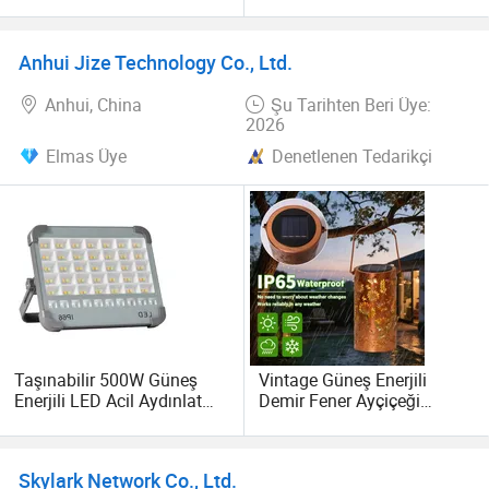
Işığı Okuma, Kamp, Dağ
Renk Ayarlanabilir LED
Yürüyüşü, Dış Mekan Acil
Masa Işığı Bar Restoran
Aydınlatma için
için
Anhui Jize Technology Co., Ltd.
Anhui, China
Şu Tarihten Beri Üye:
2026
Elmas Üye
Denetlenen Tedarikçi
Taşınabilir 500W Güneş
Vintage Güneş Enerjili
Enerjili LED Acil Aydınlatma
Demir Fener Ayçiçeği
IP66 ABS Gövde Dış Mekan
Desenli Projeksiyon Işığı
USB Şarjlı Kamp Sel Işığı
Dekoratif Bahçe Dış Mekan
Depo Tezgahı Kullanımı
Asma Lamba Düğün Parti
Skylark Network Co., Ltd.
Arka Bahçe