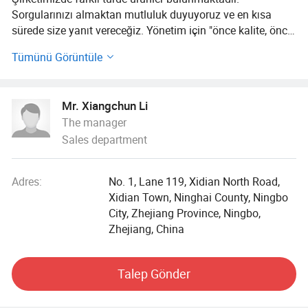
Sorgularınızı almaktan mutluluk duyuyoruz ve en kısa
sürede size yanıt vereceğiz. Yönetim için "önce kalite, önce
hizmet, sürekli gelişim ve müşterileri karşılamak için
Tümünü Görüntüle
yenilik" ve kalite hedefi olarak "sıfır hata, sıfır şikayet"
ilkesine bağlı kalırız.
Mr. Xiangchun Li
The manager
Sales department
Adres:
No. 1, Lane 119, Xidian North Road,
Xidian Town, Ninghai County, Ningbo
City, Zhejiang Province, Ningbo,
Zhejiang, China
Talep Gönder