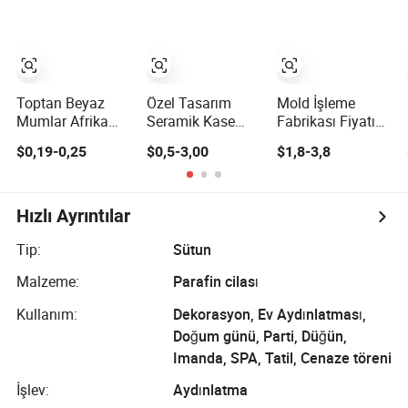
Parfüm Mum
Toptan Beyaz
Toptan OEM
Mum
ODM
Toptan Beyaz
Özel Tasarım
Mold İşleme
Mumlar Afrika
Seramik Kase
Fabrikası Fiyatı
Bougies 18g
Kapaklı Otomatik
Yenilenebilir Bitki
$0,19-0,25
$0,5-3,00
$1,8-3,8
Sütun Dekoratif
Sitrus Mumlar
Bazlı Parfüm
Ev Mumları
Sütun Mum
Hızlı Ayrıntılar
Tip:
Sütun
Malzeme:
Parafin cilası
Kullanım:
Dekorasyon, Ev Aydınlatması,
Doğum günü, Parti, Düğün,
Imanda, SPA, Tatil, Cenaze töreni
İşlev:
Aydınlatma