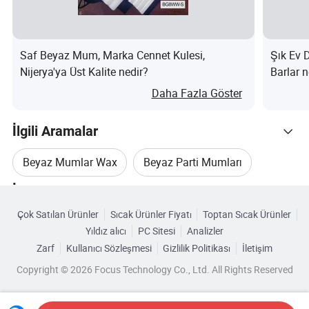
Şirket Profili
Ambalaj ve Nakliye
Saf Beyaz Mum, Marka Cennet Kulesi,
Şık Ev 
SSS
Nijerya'ya Üst Kalite nedir?
Barlar n
S: Şirket veya üretici ticareti yapıyor musunuz?
Daha Fazla Göster
Y: Biz bir ticari şirketiz ve aynı zamanda kanlımıza sahibiz
İlgili Aramalar
S: Teslimat zamanınız ne kadar?
Beyaz Mumlar Wax
Beyaz Parti Mumları
Y: Yaklaşık 30 gün
İlgili Kategoriler
Mum Kalıbı
Ağaç Mum Sütunları
S: Örnek sağlıyor musunuz? ücretsiz mi yoksa ekstra mı?
Çok Satılan Ürünler
Sıcak Ürünler Fiyatı
Toptan Sıcak Ürünler
Kategorilere Göre Gözat
Y: Evet, örneği ücretsiz olarak sunabiliriz ancak açık
Yıldız alıcı
PC Sitesi
Analizler
Büyük Mumlar
Beyaz Kokulu Mumlar
maliyet alıcıların ödemesidir
Zarf
Kullanıcı Sözleşmesi
Gizlilik Politikası
İletişim
Copyright © 2026 Focus Technology Co., Ltd. All Rights Reserved