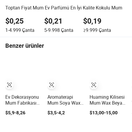
Toptan Fiyat Mum Ev Parfümü En İyi Kalite Kokulu Mum
$0,25
$0,21
$0,19
1-4.999
Çanta
5-9.998
Çanta
≥9.999
Çanta
Benzer ürünler
Ev Dekorasyonu
Aromaterapi
Huaming Kilisesi
Mum Fabrikası
Mum Soya Wax
Mum Wax Beyaz
Paraffin Wax
Dikdörtgen Mum
Çubuk Uzun
$5,9-8,26
$3,5-4,2
$13,00-15,00
Beyaz Sütun
El Yapımı
Yanma Pillar
Kokusuz Mumlar
Dekoratif Mum
Çubuğu Paraffin
Ev Dekorasyonu
Wax Ev Mum