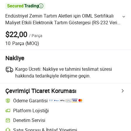

Endüstriyel Zemin Tartım Aletleri için OIML Sertifikalı
Maliyet Etkili Elektronik Tartım Göstergesi (RS-232 Veri
Arayüzü)
$22,00
/
Parça
10
Parça
(MOQ)
Nakliye
Kargo Ücreti:
Nakliye ve tahmini teslimat süresi
hakkında tedarikçiyle iletişime geçin.
Çevrimiçi Ticaret Koruması
Ödeme Garantisi
Platform Lojistiği
Denetim Servisi
Satış Sonrası & İhtilaf Yönetimi