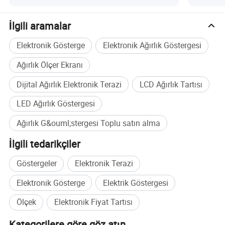
Aşırı yük/düşük yük alarmı
Uzak ekrana bağlanır
İlgili aramalar
> OPTIMA yazıcılara bağlanır
Elektronik Gösterge
Elektronik Ağırlık Göstergesi
> en fazla 50,000 derece görüntüler
> Montaj braketi ve donanım dahildir
Ağırlık Ölçer Ekranı
110 V AC adaptörle çalışır (dahildir)
Dijital Ağırlık Elektronik Terazi
LCD Ağırlık Tartısı
Tam Çift Yönlü RS-232 Seri Bağlantı Noktası
LED Ağırlık Göstergesi
6 350 Ω'a kadar yük hücresini yönlendirir
> İsteğe bağlı çift yük hücresi portları
Ağırlık G&ouml;stergesi Toplu satın alma
İlgili tedarikçiler
- Teknik Özellikler -
Göstergeler
Elektronik Terazi
Ekran:
LCD; 1 inç x 6 basamaklı sayısal
Elektronik Gösterge
Elektrik Göstergesi
Birimler:
lb, kg
Doğruluk Sınıfı:
5,000 e
Ölçek
Elektronik Fiyat Tartısı
Sıfır stabilite hatası:
TK0 0,1µV//K
Açıklık stabilite hatası:
TKspn ± 6 ppm//K
Kategorilere göre göz atın