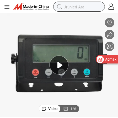
Açmak
Video
1
/
6