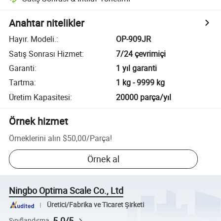
Anahtar nitelikler
Hayır. Modeli.
:
OP-909JR
Satış Sonrası Hizmet
:
7/24 çevrimiçi
Garanti
:
1 yıl garanti
Tartma
:
1 kg - 9999 kg
Üretim Kapasitesi
:
20000 parça/yıl
Örnek hizmet
Örneklerini alın
$50,00
/
Parça
!
Örnek al
Ningbo Optima Scale Co., Ltd
Üretici/Fabrika ve Ticaret Şirketi
5.0/5
Sınıflandırma