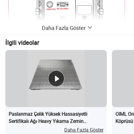
Daha Fazla Göster
İlgili videolar
- Özellikler -
Arkadan aydınlatmalı > 1 inç LCD ekran
Ağırlık birimleri lb/kg
> Brüt/Dare/Ön Ayar/Sıfır/Baskı
Çoklu tutma işlevleri
> Güç tasarrufu modu
Paslanmaz Çelik Yüksek Hassasiyetli
OIML Ona
%100 manuel sıfır aralığı ayarı
Sertifikalı Ağı Heavy Yıkama Zemin
Köprüsü 
Farklı coğrafi konumlara göre yerçekimini değiştirme özelliği
Platformu Tartısı nedir?
Uygulama
Daha Fazla Göster
Otomatik hata uyarı alarmı