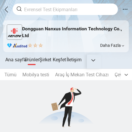
Dongguan Nanxus Information Technology Co.,
Ltd
Daha Fazla
Ana sayfa
Ürünler
Şirket
Keşfet
İletişim
Tümü
Mobilya testi
Araç İç Mekan Test Cihazı
Çevresel