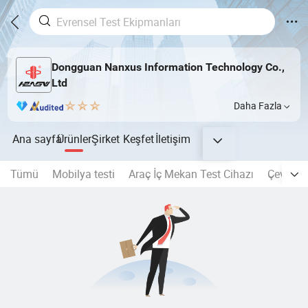
Dongguan Nanxus Information Technology Co.,
Ltd
Daha Fazla
Ana sayfa
Ürünler
Şirket
Keşfet
İletişim
Tümü
Mobilya testi
Araç İç Mekan Test Cihazı
Çevresel