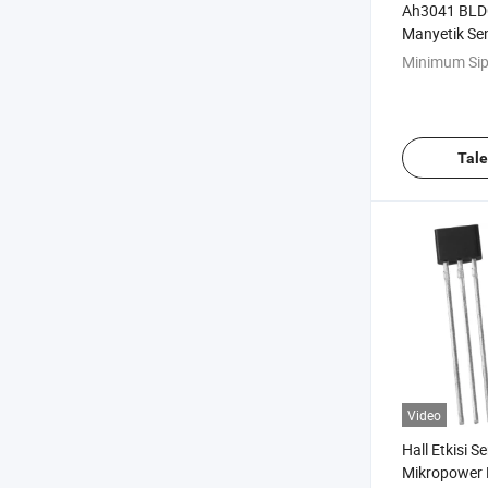
Ah3041 BLD
Manyetik Sen
Sensör Tran
Minimum Sip
Tal
Video
Hall Etkisi 
Mikropower 