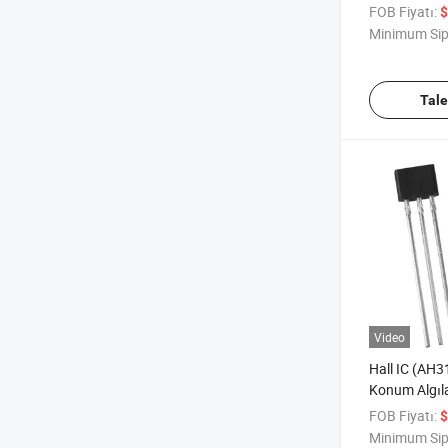
Omnipolar L
FOB Fiyatı:
$
Minimum Sip
Tal
Video
Hall IC (AH3
Konum Algıl
FOB Fiyatı:
$
Minimum Sip