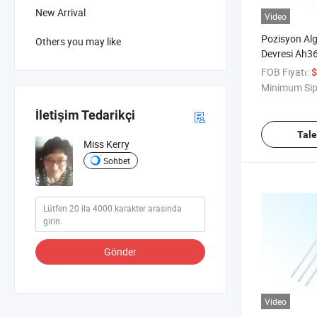
New Arrival
Video
Pozisyon Al
Others you may like
Devresi Ah36
Güç Omnipola
FOB Fiyatı:
$
Anahtarı BL
Minimum Sip
Cihazları
İletişim Tedarikçi
Tal
Miss Kerry
Sohbet
Gönder
Video