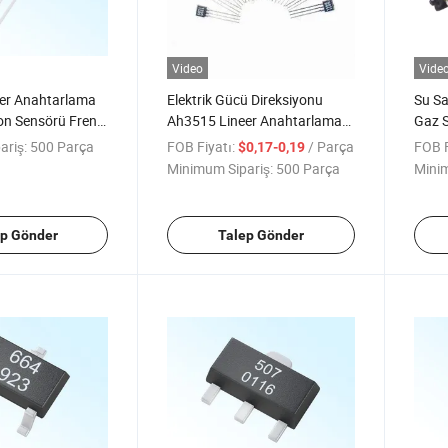
Video
Vide
er Anahtarlama
Elektrik Gücü Direksiyonu
Su S
on Sensörü Fren
Ah3515 Lineer Anahtarlama
Gaz S
rma Anahtarı
Çıkışı Hall Etkisi Entegre
Wieg
ariş:
500 Parça
FOB Fiyatı:
/ Parça
FOB F
$0,17-0,19
Devresi
Minimum Sipariş:
500 Parça
Minim
ep Gönder
Talep Gönder