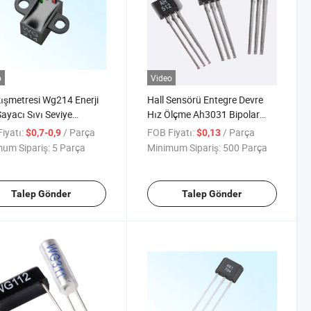
o
Video
ışmetresi Wg214 Enerji
Hall Sensörü Entegre Devre
ayacı Sıvı Seviye
Hız Ölçme Ah3031 Bipolar
örü
Hall Entegre Devresi Fırçasız
iyatı:
/ Parça
FOB Fiyatı:
/ Parça
$0,7-0,9
$0,13
Motor için
um Sipariş:
5 Parça
Minimum Sipariş:
500 Parça
Talep Gönder
Talep Gönder