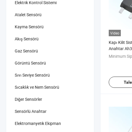
Elektrik Kontrol Sistemi
Atalet Sensörü
Kayma Sensörü
Video
Akış Sensörü
Kapı Kilit Si
Anahtar Ah3
Gaz Sensörü
Hassasiyetli 
Minimum Sip
Hall Entegre
Görüntü Sensörü
Sıvı Seviye Sensörü
Tal
Sıcaklık ve Nem Sensörü
Diğer Sensörler
Sensörlü Anahtar
Elektromanyetik Ekipman