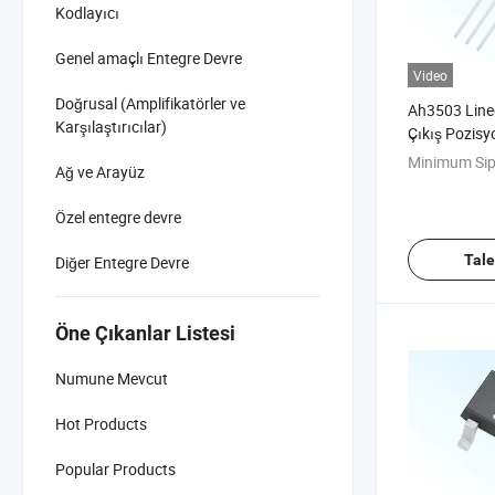
Kodlayıcı
Genel amaçlı Entegre Devre
Video
Doğrusal (Amplifikatörler ve
Ah3503 Line
Karşılaştırıcılar)
Çıkış Pozisy
Işığı Uyandı
Minimum Sip
Ağ ve Arayüz
Özel entegre devre
Tal
Diğer Entegre Devre
Öne Çıkanlar Listesi
Numune Mevcut
Hot Products
Popular Products