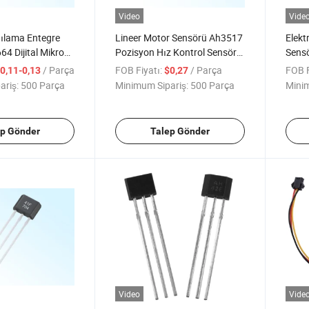
Video
Vide
gılama Entegre
Lineer Motor Sensörü Ah3517
Elekt
64 Dijital Mikro
Pozisyon Hız Kontrol Sensörü
Sens
r Hall Etkisi
BLDC Motor için
Elekt
/ Parça
FOB Fiyatı:
/ Parça
FOB F
0,11-0,13
$0,27
DC Kontrol
ariş:
500 Parça
Minimum Sipariş:
500 Parça
Minim
ep Gönder
Talep Gönder
Video
Vide