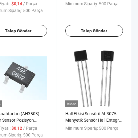
Anahtarı
Latching Sensörü
iyatı:
/ Parça
Minimum Sipariş:
500 Parça
$0,14
um Sipariş:
500 Parça
Talep Gönder
Talep Gönder
o
Video
Anahtarları (AH3503)
Hall Etkisi Sensörü Ah3075
r Sensör Pozisyon
Manyetik Sensör Hall Entegre
örü
Devre Hız Sensörü BLDC
iyatı:
/ Parça
Minimum Sipariş:
500 Parça
$0,12
Motor Pozisyon Sensörü
um Sipariş:
500 Parça