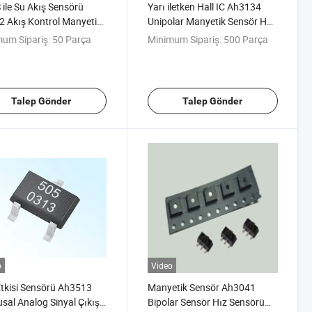
ile Su Akış Sensörü
Yarı iletken Hall IC Ah3134
 Akış Kontrol Manyetik
Unipolar Manyetik Sensör Hall
örü
Anahtarı
um Sipariş:
50 Parça
Minimum Sipariş:
500 Parça
Talep Gönder
Talep Gönder
o
Video
Etkisi Sensörü Ah3513
Manyetik Sensör Ah3041
sal Analog Sinyal Çıkışı
Bipolar Sensör Hız Sensörü