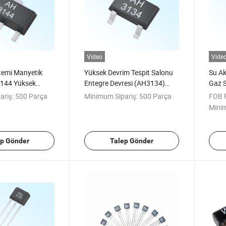
Video
Vide
stemi Manyetik
Yüksek Devrim Tespit Salonu
Su Ak
144 Yüksek
Entegre Devresi (AH3134)
Gaz S
Dijital Unipolar
Unipolar Pozisyon Kontrol
Sens
ariş:
500 Parça
Minimum Sipariş:
500 Parça
FOB F
 Devresi
Sensörü
Minim
ep Gönder
Talep Gönder