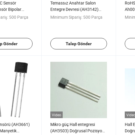
C Sensör
Temassız Anahtar Salon
RoHS 
sör Bipolar
Entegre Devresi (AH3142)
Ah002
sdüktör
Otomotiv Ateşleyici Otomatik
Sens
ariş:
500 Parça
Minimum Sipariş:
500 Parça
Minim
Kapı Algılama
ep Gönder
Talep Gönder
Video
Vide
Sensörü (AH3661)
Mikro güç Hall entegresi
Hall 
Manyetik
(AH3503) Doğrusal Pozisyon
Doğru