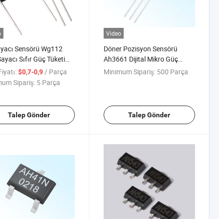
o
Video
ayacı Sensörü Wg112
Döner Pozisyon Sensörü
ayacı Sıfır Güç Tüketimi
Ah3661 Dijital Mikro Güç
and Sensörü
Omnipolar Pozisyon Algılama
iyatı:
/ Parça
Minimum Sipariş:
500 Parça
$0,7-0,9
um Sipariş:
5 Parça
Talep Gönder
Talep Gönder