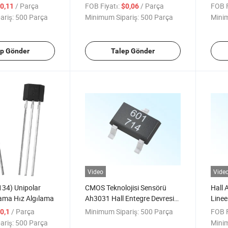
atch Sensörü
Sensörü Manyetik Sensör
Hall 
/ Parça
FOB Fiyatı:
/ Parça
FOB F
0,11
$0,06
Fırçasız Motor için
ariş:
500 Parça
Minimum Sipariş:
500 Parça
Minim
ep Gönder
Talep Gönder
Video
Vide
134) Unipolar
CMOS Teknolojisi Sensörü
Hall 
ama Hız Algılama
Ah3031 Hall Entegre Devresi
Linee
Bipolar Hız Algılama
Sens
/ Parça
Minimum Sipariş:
500 Parça
FOB F
0,1
ariş:
500 Parça
Minim