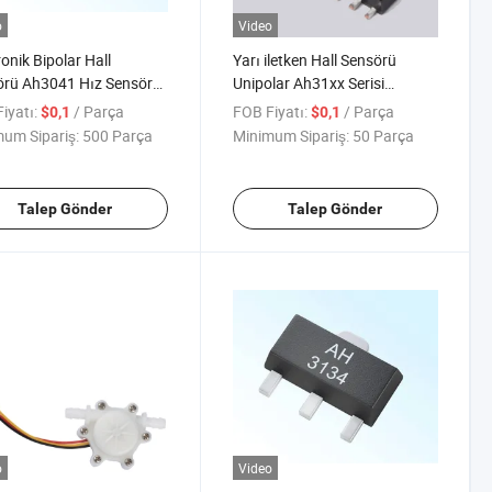
o
Video
ronik Bipolar Hall
Yarı iletken Hall Sensörü
örü Ah3041 Hız Sensörü
Unipolar Ah31xx Serisi
ronik Bileşen
Elektronik
iyatı:
/ Parça
FOB Fiyatı:
/ Parça
$0,1
$0,1
um Sipariş:
500 Parça
Minimum Sipariş:
50 Parça
Talep Gönder
Talep Gönder
o
Video