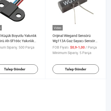
o
Video
l Küçük Boyutlu Yakınlık
Orijinal Wiegand Sensörü
rü Ah-Sf166c Yakınlık
Wg113A Gaz Sayacı Sensörü
arı Unipolar Otomotiv
Enerji Sayacı Sensörü
um Sipariş:
500 Parça
FOB Fiyatı:
/ Parça
$0,9-1,00
ları Anahtarı
Minimum Sipariş:
5 Parça
Talep Gönder
Talep Gönder