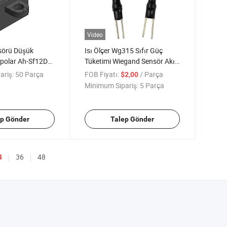
Video
nsörü Düşük
Isı Ölçer Wg315 Sıfır Güç
ipolar Ah-Sf12D
Tüketimi Wiegand Sensör Akış
sek Hassasiyet
Ölçer
ariş:
50 Parça
FOB Fiyatı:
/ Parça
$2,00
Minimum Sipariş:
5 Parça
ep Gönder
Talep Gönder
36
48
4