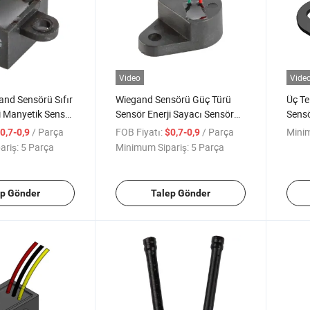
Video
Vide
nd Sensörü Sıfır
Wiegand Sensörü Güç Türü
Üç Te
i Manyetik Sensör
Sensör Enerji Sayacı Sensör
Sensö
Sensörü
Wg214
Anaht
/ Parça
FOB Fiyatı:
/ Parça
Minim
0,7-0,9
$0,7-0,9
Parça
ariş:
5 Parça
Minimum Sipariş:
5 Parça
ep Gönder
Talep Gönder