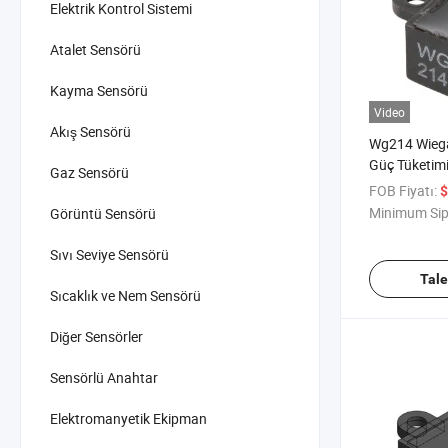
Elektrik Kontrol Sistemi
Atalet Sensörü
Kayma Sensörü
Video
Akış Sensörü
Wg214 Wiega
Güç Tüketim
Gaz Sensörü
Gaz Sayacı 
FOB Fiyatı:
$
Minimum Sip
Görüntü Sensörü
Sıvı Seviye Sensörü
Tal
Sıcaklık ve Nem Sensörü
Diğer Sensörler
Sensörlü Anahtar
Elektromanyetik Ekipman