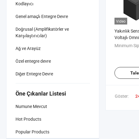
Kodlayıcı
Genel amaçlı Entegre Devre
Video
Doğrusal (Amplifikatörler ve
Yakınlık Se
Karşılaştırıcılar)
Voltajlı Omn
Anahtar Yük
Minimum Sip
Ağ ve Arayüz
Özel entegre devre
Tal
Diğer Entegre Devre
Öne Çıkanlar Listesi
Göster:
2
Numune Mevcut
Hot Products
Popular Products