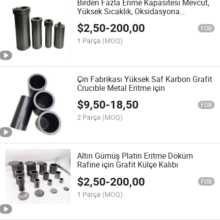
Birden Fazla Erime Kapasitesi Mevcut,
Yüksek Sıcaklık, Oksidasyona
Dayanıklılık, Grafit Crucible
$
2,50
-
200,00
FOB
1 Parça
(MOQ)
Çin Fabrikası Yüksek Saf Karbon Grafit
Crucible Metal Eritme için
$
9,50
-
18,50
FOB
2 Parça
(MOQ)
Altın Gümüş Platin Eritme Döküm
Rafine için Grafit Külçe Kalıbı
$
2,50
-
200,00
FOB
1 Parça
(MOQ)