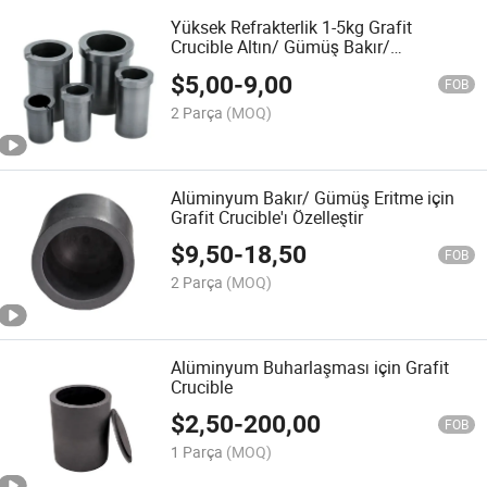
Yüksek Refrakterlik 1-5kg Grafit
Crucible Altın/ Gümüş Bakır/
Alüminyum Pirinç Eritme/ Döküm
$
5,00
-
9,00
Kalıbı
FOB
2 Parça
(MOQ)
Alüminyum Bakır/ Gümüş Eritme için
Grafit Crucible'ı Özelleştir
$
9,50
-
18,50
FOB
2 Parça
(MOQ)
Alüminyum Buharlaşması için Grafit
Crucible
$
2,50
-
200,00
FOB
1 Parça
(MOQ)