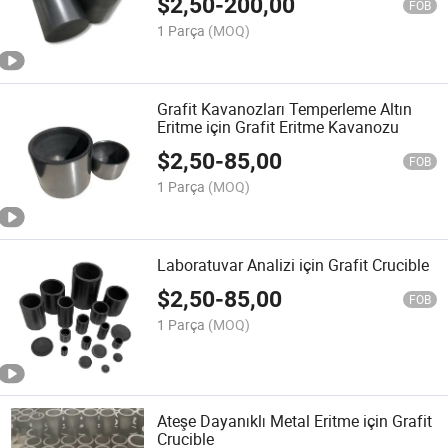
$
2,50
-
200,00
FOB
1 Parça
(MOQ)
Grafit Kavanozları Temperleme Altın
Eritme için Grafit Eritme Kavanozu
$
2,50
-
85,00
FOB
1 Parça
(MOQ)
Laboratuvar Analizi için Grafit Crucible
$
2,50
-
85,00
FOB
1 Parça
(MOQ)
Ateşe Dayanıklı Metal Eritme için Grafit
Crucible