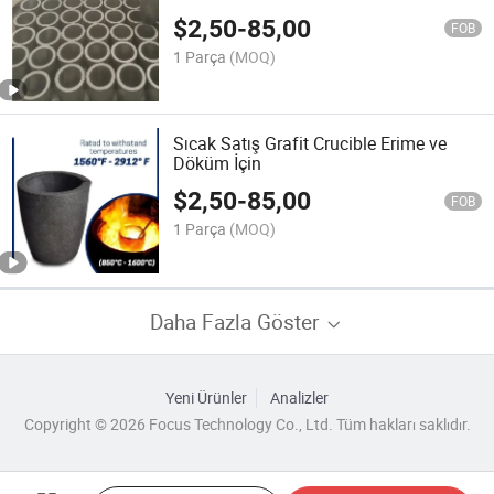
$
2,50
-
85,00
FOB
1 Parça
(MOQ)
Sıcak Satış Grafit Crucible Erime ve
Döküm İçin
$
2,50
-
85,00
FOB
1 Parça
(MOQ)
Daha Fazla Göster
Yeni Ürünler
Analizler
Copyright © 2026 Focus Technology Co., Ltd. Tüm hakları saklıdır.