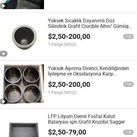
Yüksek Sıcaklık Dayanımlı Düz
Silindirik Grafit Crucible Altın/ Gümüş
Eritme için
$
2,50
-
200,00
FOB
1 Parça
(MOQ)
Yüksek Aşınma Direnci, Kendiliğinden
İyileşme ve Oksidasyona Karşı
Kaplamalı Grafit Crucible Metal Eritme
$
2,50
-
200,00
için
FOB
1 Parça
(MOQ)
LFP Lityum Demir Fosfat Katot
Bataryası için Grafit Kruzibıl Sagger
$
2,50
-
79,00
FOB