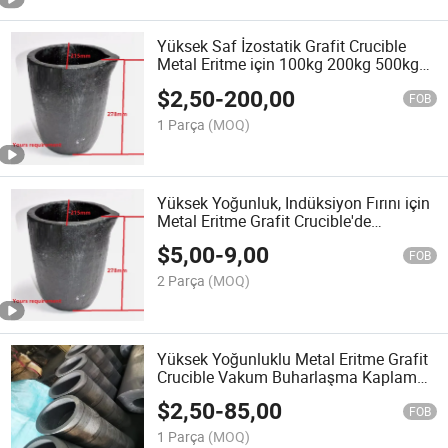
Yüksek Saf İzostatik Grafit Crucible
Metal Eritme için 100kg 200kg 500kg
1000kg
$
2,50
-
200,00
FOB
1 Parça
(MOQ)
Yüksek Yoğunluk, Indüksiyon Fırını için
Metal Eritme Grafit Crucible'de
Kullanılır
$
5,00
-
9,00
FOB
2 Parça
(MOQ)
Yüksek Yoğunluklu Metal Eritme Grafit
Crucible Vakum Buharlaşma Kaplama
için
$
2,50
-
85,00
FOB
1 Parça
(MOQ)