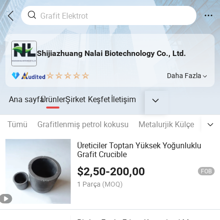
Shijiazhuang Nalai Biotechnology Co., Ltd.
Daha Fazla
Ana sayfa
Ürünler
Şirket
Keşfet
İletişim
Tümü
Grafitlenmiş petrol kokusu
Metalurjik Külçe
Graf
Üreticiler Toptan Yüksek Yoğunluklu
Grafit Crucible
$
2,50
-
200,00
FOB
1 Parça
(MOQ)