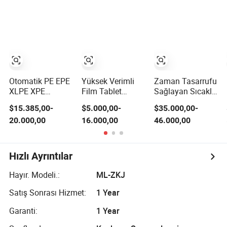
Çözünebilen
Flop Ünitesi
Ambalaj
Solventsiz
Laminasyon
Makinesi Hızı
300mpm
Otomatik PE EPE
Yüksek Verimli
Zaman Tasarrufu
XLPE XPE
Film Tablet
Sağlayan Sıcaklık
Polietilen Köpük
Kaplama
Kontrol Sistemi
$15.385,00-
$5.000,00-
$35.000,00-
Ambalajlama
Makinesi
Otomatik Film
20.000,00
16.000,00
46.000,00
Sıcak Presleme
Laminasyon
Laminasyon
Bağlama
Laminasyon
Makinesi
Ekipmanı Isı
Pürüzsüz Yüzey
Plakası Kaynağı
Finisajı ile
Hızlı Ayrıntılar
Laminasyon
Makineleri
Hayır. Modeli.:
ML-ZKJ
Laminatör Sıcak
Plaka Kaynağı
Satış Sonrası Hizmet:
1 Year
Makinesi
Garanti:
1 Year