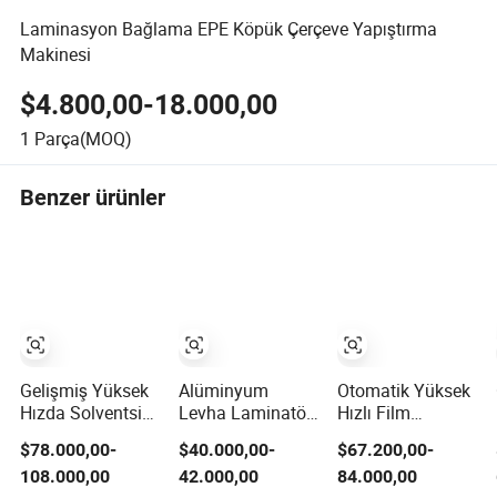
Laminasyon Bağlama EPE Köpük Çerçeve Yapıştırma
Makinesi
$4.800,00-18.000,00
1
Parça(MOQ)
Benzer ürünler
Gelişmiş Yüksek
Alüminyum
Otomatik Yüksek
Hızda Solventsiz
Levha Laminatör
Hızlı Film
Laminasyon
Metal PUR
Laminasyon
$78.000,00-
$40.000,00-
$67.200,00-
Makinesi
Laminasyon
Makinesi ile
108.000,00
42.000,00
84.000,00
Biyolojik Olarak
Makinesi
Otomatik Flip