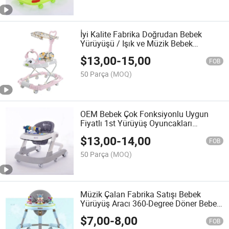
İyi Kalite Fabrika Doğrudan Bebek
Yürüyüşü / Işık ve Müzik Bebek
Yürüyüşü
$
13,00
-
15,00
FOB
50 Parça
(MOQ)
OEM Bebek Çok Fonksiyonlu Uygun
Fiyatlı 1st Yürüyüş Oyuncakları
Tekerlekli Bebek Yürüyüşü
$
13,00
-
14,00
FOB
50 Parça
(MOQ)
Müzik Çalan Fabrika Satışı Bebek
Yürüyüş Aracı 360-Degree Döner Bebek
Yürüyüş Aracı
$
7,00
-
8,00
FOB