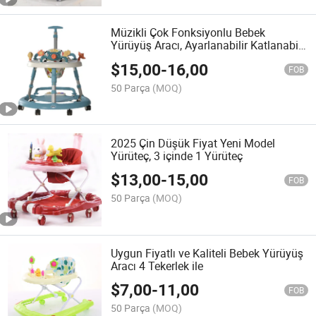
Müzikli Çok Fonksiyonlu Bebek
Yürüyüş Aracı, Ayarlanabilir Katlanabilir
Tekerlekli Çocuk Yürüyüşü
$
15,00
-
16,00
FOB
50 Parça
(MOQ)
2025 Çin Düşük Fiyat Yeni Model
Yürüteç, 3 içinde 1 Yürüteç
$
13,00
-
15,00
FOB
50 Parça
(MOQ)
Uygun Fiyatlı ve Kaliteli Bebek Yürüyüş
Aracı 4 Tekerlek ile
$
7,00
-
11,00
FOB
50 Parça
(MOQ)