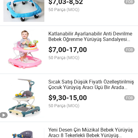
$
7,03
-
8,52
FOB
50 Parça
(MOQ)
Katlanabilir Ayarlanabilir Anti Devrilme
Bebek Öğrenme Yürüyüş Sandalyesi
Bebek Yürüyüşü
$
7,00
-
17,00
FOB
50 Parça
(MOQ)
Sıcak Satış Düşük Fiyatlı Özelleştirilmiş
Çocuk Yürüyüş Aracı Üçü Bir Arada
İtme Kolu ile Bebek Yürüyüş Aracı
$
9,30
-
15,00
FOB
50 Parça
(MOQ)
Yeni Desen Çin Müzikal Bebek Yürüyüş
Aracı 8 Tekerlekli Bebek Yürüyüş