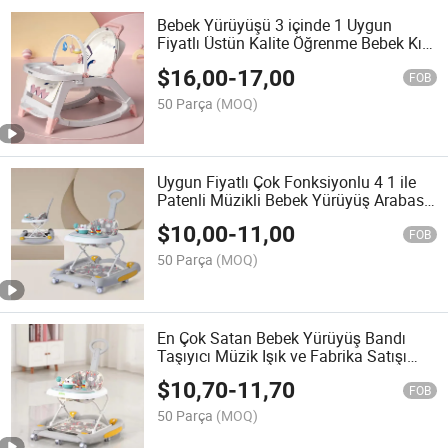
Bebek Yürüyüşü 3 içinde 1 Uygun
Fiyatlı Üstün Kalite Öğrenme Bebek Kız
Yürüyüşü
$
16,00
-
17,00
FOB
50 Parça
(MOQ)
Uygun Fiyatlı Çok Fonksiyonlu 4 1 ile
Patenli Müzikli Bebek Yürüyüş Arabası
Tekerlekli ve Koltuklu Bebek Yürüyüş
$
10,00
-
11,00
Arabası
FOB
50 Parça
(MOQ)
En Çok Satan Bebek Yürüyüş Bandı
Taşıyıcı Müzik Işık ve Fabrika Satışı
Bebek Yürüyüş Bantları
$
10,70
-
11,70
FOB
50 Parça
(MOQ)