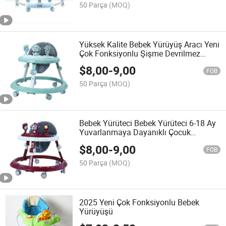
50 Parça
(MOQ)
Yüksek Kalite Bebek Yürüyüş Aracı Yeni
Çok Fonksiyonlu Şişme Devrilmez
Yürüyüş Aracı 3 içinde 1 Bebek Yürüyüş
$
8,00
-
9,00
Aracı
FOB
50 Parça
(MOQ)
Bebek Yürüteci Bebek Yürüteci 6-18 Ay
Yuvarlanmaya Dayanıklı Çocuk
Erkek/Kız Çok Fonksiyonlu Bebek
$
8,00
-
9,00
Yürüteci
FOB
50 Parça
(MOQ)
2025 Yeni Çok Fonksiyonlu Bebek
Yürüyüşü