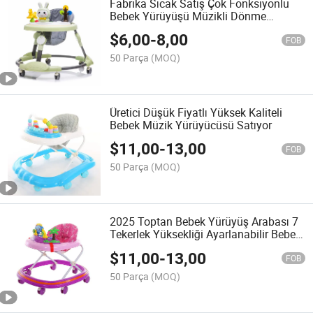
Fabrika Sıcak Satış Çok Fonksiyonlu
Bebek Yürüyüşü Müzikli Dönme
Tekerlekli Bebek Yürüyüşü
$
6,00
-
8,00
FOB
50 Parça
(MOQ)
Üretici Düşük Fiyatlı Yüksek Kaliteli
Bebek Müzik Yürüyücüsü Satıyor
$
11,00
-
13,00
FOB
50 Parça
(MOQ)
2025 Toptan Bebek Yürüyüş Arabası 7
Tekerlek Yüksekliği Ayarlanabilir Bebek
Yürüyüş Arabası
$
11,00
-
13,00
FOB
50 Parça
(MOQ)