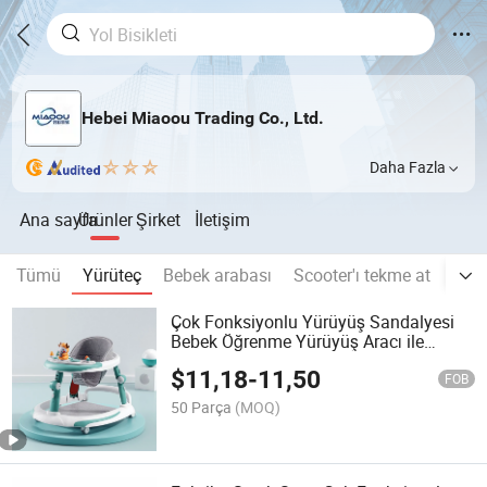
Hebei Miaoou Trading Co., Ltd.
Daha Fazla
Ana sayfa
Ürünler
Şirket
İletişim
Tümü
Yürüteç
Bebek arabası
Scooter'ı tekme at
Elek
Çok Fonksiyonlu Yürüyüş Sandalyesi
Bebek Öğrenme Yürüyüş Aracı ile
Oyuncak
$
11,18
-
11,50
FOB
50 Parça
(MOQ)