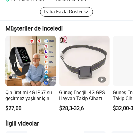
Daha Fazla Göster
İsteğe bağlı Aksesuarlar
Röle (12 V/24 V)
A52 dijital sıcaklık sensörü
A53 yakıt seviyesi sensörü
Müşteriler de inceledi
Sesli alarm
IButton okuyucu
USB kablosu
SERTIFIKALAR: CE, CITC, IP67
Çin üretimi 4G IP67 su
Güneş Enerjili 4G GPS
Güneş Ene
geçirmez yaşlılar için
Hayvan Takip Cihazı
Takip Cih
akıllı saat GPS takip
Akıllı Çiftlik Hayvan
Zamanlı T
$27,00
$28,3-32,6
$32,00-
cihazı düşme alarmı HR
Yönetimi için
Koyun Ha
BP vücut sıcaklığı
Y6Pro
İlgili videolar