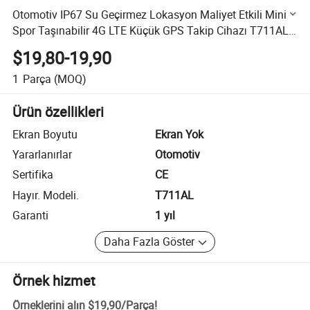
Otomotiv IP67 Su Geçirmez Lokasyon Maliyet Etkili Mini
Spor Taşınabilir 4G LTE Küçük GPS Takip Cihazı T711AL
Araçlar için
$19,80-19,90
1
Parça
(MOQ)
Ürün özellikleri
Ekran Boyutu
Ekran Yok
Yararlanırlar
Otomotiv
Sertifika
CE
Hayır. Modeli.
T711AL
Garanti
1 yıl
Daha Fazla Göster
Örnek hizmet
Örneklerini alın
$19,90
/
Parça
!