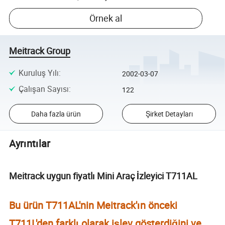
Örnek al
Meitrack Group
Kuruluş Yılı
:
2002-03-07
Çalışan Sayısı
:
122
Daha fazla ürün
Şirket Detayları
Ayrıntılar
Meitrack uygun fiyatlı Mini Araç İzleyici T711AL
Bu ürün T711AL'nin Meitrack'ın önceki
T711L'den farklı olarak işlev gösterdiğini ve