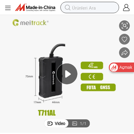
 4G LTE Küçük GPS Takip Cihazı T711AL Araçlar için
Otomotiv IP67 Su Geçirmez Lokasyon Maliyet Etkili Mini Spor Taşınabilir
Açmak
Video
1
/
1