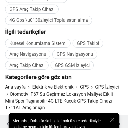
T333L | Tayland
GPS Araç Takip Cihazı
Meitrack, taksi hizmetini geliştirirken sürücülerin ve yolcuların
4G Gps \u0130zleyici Toplu satın alma
güvenliğini artırmak amacıyla Tayland hükümetine taksi GPS
izleme çözümünü sunuyor. Taksiler T333L takipçi, manyetik kart
İlgili tedarikçiler
okuyucu, taksimetre ve kamera ile donatılmıştır. Bu taksiler
Küresel Konumlama Sistemi
GPS Takibi
yalnızca yetkili sürücüler tarafından sürülebilir. Acil bir durumda,
hükümet izleme merkezi konumu hızlı ve verimli bir şekilde tespit
Araç Navigasyonu
GPS Navigasyonu
edebilir ve derhal harekete geçebilirler.
Araç Takip Cihazı
GPS GSM İzleyici
Kategorilere göre göz atın
Ana sayfa
Elektrik ve Elektronik
GPS
GPS İzleyici
Otomotiv IP67 Su Geçirmez Lokasyon Maliyet Etkili
Mini Spor Taşınabilir 4G LTE Küçük GPS Takip Cihazı
T711AL Araçlar için
Merhaba
,
Daha fazla bilgi almak üzere tedarikçiyle
Çok Satılan Ürünler
Sıcak Ürünler Fiyatı
Toptan Sıcak Ürünler
iletişime geçmek için lütfen burayı tıklayın.