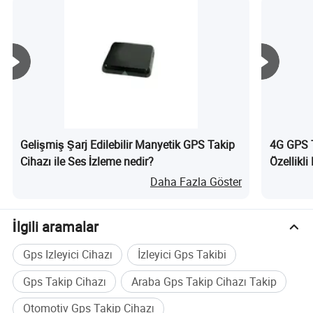
Meitrack MS06
Gelişmiş GPS İzleme Yazılımı
MMS06
, işletmeleri ve sürdürülebilir platformları desteklemek
Gelişmiş Şarj Edilebilir Manyetik GPS Takip
4G GPS 
için özel olarak tasarlanmış, geliştiriciler için ideal, profesyonel ve
Cihazı ile Ses İzleme nedir?
Özellikl
merkezi bir yazılımdır. GPS İzleme, Video Gözetimi ve Alarm
Sistemleri gibi MS06 spot ışığı.
Daha Fazla Göster
Ücretsiz bir demo için bizimle iletişime geçin!
İlgili aramalar
Örnek Olay İncelemesi
Gps Izleyici Cihazı
İzleyici Gps Takibi
TAYLAND HÜKÜMEDE TAKSİ GPS TAKİP
Gps Takip Cihazı
Araba Gps Takip Cihazı Takip
Otomotiv Gps Takip Cihazı