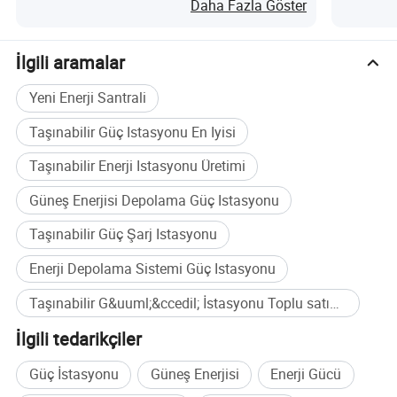
Daha Fazla Göster
10h için 100W TV, 16h için 60W araç buzdolabı, 10h için 100W
projektör ve 2942mAh akıllı telefonu 90 kez şarj eder.
İlgili aramalar
• Geniş Çevresel Uyum 0 - 40°C'de kararlı çalışma, normalde
Yeni Enerji Santrali
3000 m rakımın altında çalışır ve %10 - %90 nem koşullarına
Taşınabilir Güç Istasyonu En Iyisi
uyum sağlar.
• Dış mekan kampı, ev acil durum yedekleme, mobil ofis,
Taşınabilir Enerji Istasyonu Üretimi
karavan gezisinde, saha operasyonlarında mükemmel olan çok
Güneş Enerjisi Depolama Güç Istasyonu
yönlü uygulamalar, Ve kılavuzdan bağımsız PV sistemleri.
Taşınabilir Güç Şarj Istasyonu
Ayrıntılı fotoğraflar
Enerji Depolama Sistemi Güç Istasyonu
Taşınabilir G&uuml;&ccedil; İstasyonu Toplu satın alma
İlgili tedarikçiler
Güç İstasyonu
Güneş Enerjisi
Enerji Gücü