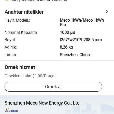
Anahtar nitelikler
Hayır. Modeli.
:
Meco 1kWh/Meco 1kWh
Pro
Nominal Kapasite
:
1000 μs
Boyut
:
l257*w210*h208.5 mm
Ağırlık
:
8,26 kg
Liman
:
Shenzhen, China
Örnek hizmet
Örneklerini alın
$1,00
/
Parça
!
Örnek al
Shenzhen Meco New Energy Co., Ltd