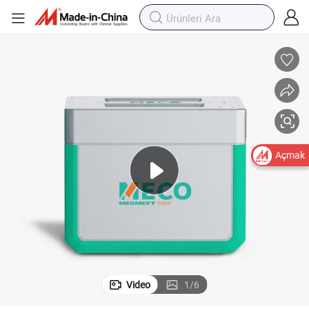
Açmak
Video
1
/
6