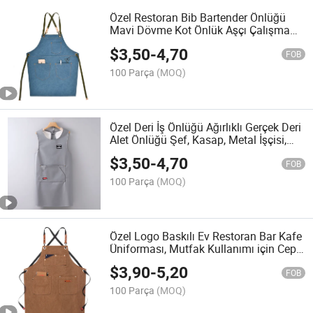
Özel Restoran Bib Bartender Önlüğü
Mavi Dövme Kot Önlük Aşçı Çalışma
Önlüğü Manikürcüler için
$
3,50
-
4,70
FOB
100 Parça
(MOQ)
Özel Deri İş Önlüğü Ağırlıklı Gerçek Deri
Alet Önlüğü Şef, Kasap, Metal İşçisi,
Marangoz için Çalışma Önlüğü
$
3,50
-
4,70
FOB
100 Parça
(MOQ)
Özel Logo Baskılı Ev Restoran Bar Kafe
Üniforması, Mutfak Kullanımı için Cepli
Pamuklu Kanvas Önlükler Mevcuttur
$
3,90
-
5,20
FOB
100 Parça
(MOQ)