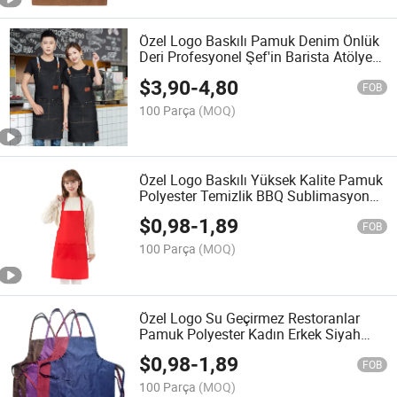
Özel Logo Baskılı Pamuk Denim Önlük
Deri Profesyonel Şef'in Barista Atölyesi
BBQ Siyah Önlük
$
3,90
-
4,80
FOB
100 Parça
(MOQ)
Özel Logo Baskılı Yüksek Kalite Pamuk
Polyester Temizlik BBQ Sublimasyon
Şef Mutfak Aşçı Pişirme Önlüğü
$
0,98
-
1,89
FOB
100 Parça
(MOQ)
Özel Logo Su Geçirmez Restoranlar
Pamuk Polyester Kadın Erkek Siyah
Boş Önlük Mutfak Şefi Pişirme
$
0,98
-
1,89
Önlükleri
FOB
100 Parça
(MOQ)