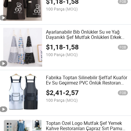
$
1,18
-
1,58
FOB
100 Parça
(MOQ)
Ayarlanabilir Bib Önlükler Su ve Yağ
Dayanıklı Şef Mutfak Önlükleri Erkek
Kadın için Cepli
$
1,18
-
1,58
FOB
100 Parça
(MOQ)
Fabrika Toptan Silinebilir Şeffaf Kuaför
Ev Su Geçirmez PVC Önlük Restoran
Garsonu için
$
2,41
-
2,57
FOB
100 Parça
(MOQ)
Toptan Özel Logo Mutfak Şef Yemek
Kahve Restoranları Çapraz Sırt Pamuk