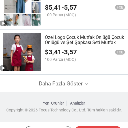
Önlük
$
5,41
-
5,57
FOB
100 Parça
(MOQ)
Özel Logo Çocuk Mutfak Önlüğü Çocuk
Önlüğü ve Şef Şapkası Seti Mutfak
Önlükleri
$
3,41
-
3,57
FOB
100 Parça
(MOQ)
Daha Fazla Göster
Yeni Ürünler
Analizler
Copyright © 2026 Focus Technology Co., Ltd. Tüm hakları saklıdır.