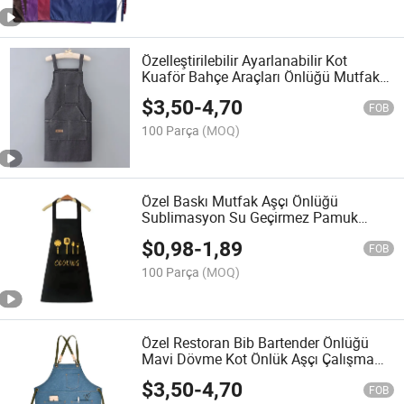
Özelleştirilebilir Ayarlanabilir Kot
Kuaför Bahçe Araçları Önlüğü Mutfak
Pişirme Önlüğü Tırnak Önlüğü Ceplerle
$
3,50
-
4,70
FOB
100 Parça
(MOQ)
Özel Baskı Mutfak Aşçı Önlüğü
Sublimasyon Su Geçirmez Pamuk
Polyester Önlük
$
0,98
-
1,89
FOB
100 Parça
(MOQ)
Özel Restoran Bib Bartender Önlüğü
Mavi Dövme Kot Önlük Aşçı Çalışma
Önlüğü Manikürcüler için
$
3,50
-
4,70
FOB