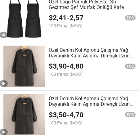
Özel Logo Pamuk Polyester Su
Geçirmez Şef Mutfak Önlüğü Kafe
Restoranları için Pişirme Önlükleri
$
2,41
-
2,57
FOB
100 Parça
(MOQ)
Özel Denim Kol Apronu Çalışma Yağ
Dayanıklı Kalın Aşınma Dirençli Uzun
Apron Bahçe Su Geçirmez Yağ
$
3,90
-
4,80
Geçirmez Kanvas Apron
FOB
100 Parça
(MOQ)
Özel Denim Kol Apronu Çalışma Yağ
Dayanıklı Kalın Aşınma Dirençli Uzun
Apron Bahçe Su Geçirmez Yağ
$
3,50
-
4,70
Geçirmez Kanvas Apron
FOB
100 Parça
(MOQ)