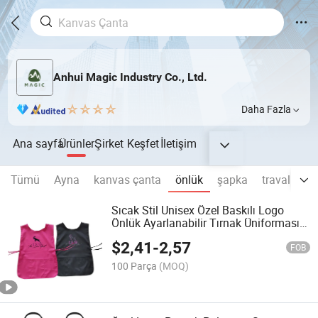
Anhui Magic Industry Co., Ltd.
Daha Fazla
Ana sayfa
Ürünler
Şirket
Keşfet
İletişim
Tümü
Ayna
kanvas çanta
önlük
şapka
traval çant
Sıcak Stil Unisex Özel Baskılı Logo
Önlük Ayarlanabilir Tırnak Üniforması
Üç Büyük Cep ile Marangoz Önlükleri
$
2,41
-
2,57
FOB
100 Parça
(MOQ)