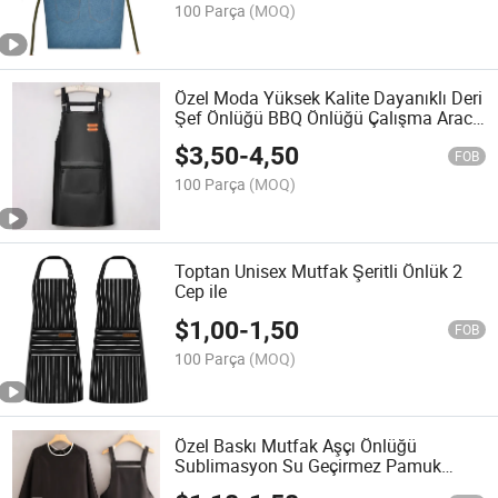
100 Parça
(MOQ)
Özel Moda Yüksek Kalite Dayanıklı Deri
Şef Önlüğü BBQ Önlüğü Çalışma Aracı
Önlüğü
$
3,50
-
4,50
FOB
100 Parça
(MOQ)
Toptan Unisex Mutfak Şeritli Önlük 2
Cep ile
$
1,00
-
1,50
FOB
100 Parça
(MOQ)
Özel Baskı Mutfak Aşçı Önlüğü
Sublimasyon Su Geçirmez Pamuk
Polyester Önlük Logo Seti