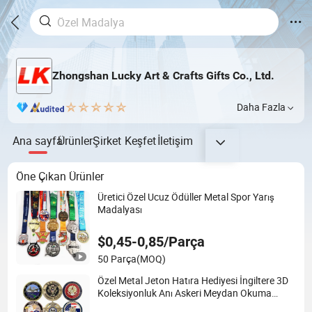
Zhongshan Lucky Art & Crafts Gifts Co., Ltd.
Daha Fazla
Ana sayfa
Ürünler
Şirket
Keşfet
İletişim
Öne Çıkan Ürünler
Üretici Özel Ucuz Ödüller Metal Spor Yarış
Madalyası
$0,45-0,85/Parça
50 Parça
(MOQ)
Özel Metal Jeton Hatıra Hediyesi İngiltere 3D
Koleksiyonluk Anı Askeri Meydan Okuma
Parası