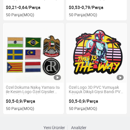
Demirle
Anime Yaması Giysi için
$0,21-0,64/Parça
$0,53-0,79/Parça
50 Parça
(MOQ)
50 Parça
(MOQ)
Özel Dokuma Nakış Yaması Isı
Özel Logo 3D PVC Yumuşak
ile Kesim Logo Özel Giysiler
Kauçuk Dikişli Giysi Bandı PVC
İçin Nakışlı Yamalar Siparişi
Silikon Yaması
$0,5-0,9/Parça
$0,5-0,9/Parça
50 Parça
(MOQ)
50 Parça
(MOQ)
Yeni Ürünler
Analizler