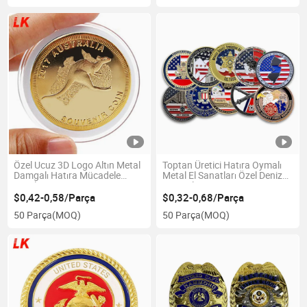
Özel Ucuz 3D Logo Altın Metal
Toptan Üretici Hatıra Oymalı
Damgalı Hatıra Mücadele
Metal El Sanatları Özel Deniz
Paraları
Kuvvetleri Anma Logosu
Yumuşak Emaye Metal 3D
$0,42-0,58/Parça
$0,32-0,68/Parça
Altın ABD Askeri Meydan
50 Parça
(MOQ)
50 Parça
(MOQ)
Okuma Paraları Tanıtım
Hediyesi için