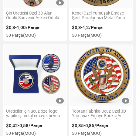
Çin Üreticisi Özel 3D Altın
Kendi Özel Yumuşak Emaye
Ödülü Souvenir Askeri Ödülü
Şerif Paralarınızı Metal Zanaat
Görev İbade
Anı Parası ile Yapın
$0,3-1,00/Parça
$0,3-1,2/Parça
50 Parça
(MOQ)
50 Parça
(MOQ)
Üreticiler için ucuz özel logo
Toptan Fabrika Ucuz Özel 3D
yapılmış metal emaye meydan
Yumuşak Emaye Epoksi Anı
okuma madalyaları hediye
Askeri Kartal Meydan Okuma
Madalyası
$0,42-0,58/Parça
$0,35-0,85/Parça
50 Parça
(MOQ)
50 Parça
(MOQ)