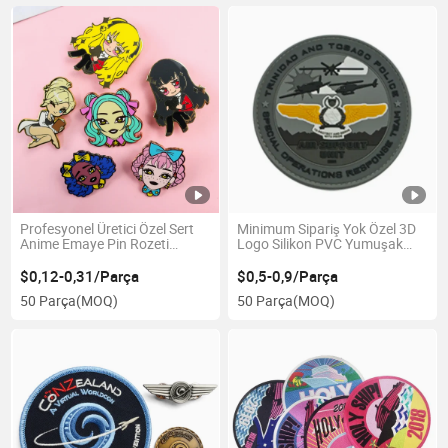
Profesyonel Üretici Özel Sert
Minimum Sipariş Yok Özel 3D
Anime Emaye Pin Rozeti
Logo Silikon PVC Yumuşak
Popüler Metal Yaka Pinleri
Kauçuk Yama Promosyon
Hediyesi için
$0,12-0,31/Parça
$0,5-0,9/Parça
50 Parça
(MOQ)
50 Parça
(MOQ)