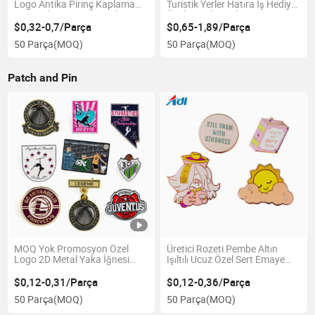
Logo Antika Pirinç Kaplama
Turistik Yerler Hatıra İş Hediye
Anı Madeni Para Üreticileri
Özel Metal Paralar
$0,32-0,7/Parça
$0,65-1,89/Parça
50 Parça
(MOQ)
50 Parça
(MOQ)
Patch and Pin
MOQ Yok Promosyon Özel
Üretici Rozeti Pembe Altın
Logo 2D Metal Yaka İğnesi
Işıltılı Ucuz Özel Sert Emaye
Futbol Beyzbol Kulübü
Pin
Yumuşak Sert Emaye Spor
$0,12-0,31/Parça
$0,12-0,36/Parça
Amblemi Rozeti Promosyon
50 Parça
(MOQ)
50 Parça
(MOQ)
Hediyesi için