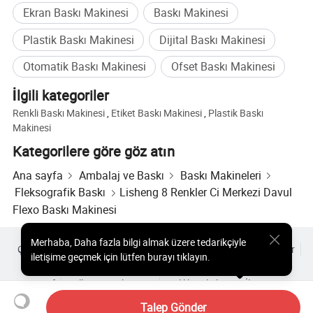
Ekran Baskı Makinesi
Baskı Makinesi
Plastik Baskı Makinesi
Dijital Baskı Makinesi
Otomatik Baskı Makinesi
Ofset Baskı Makinesi
İlgili kategoriler
Renkli Baskı Makinesi
,
Etiket Baskı Makinesi
,
Plastik Baskı
Makinesi
Kategorilere göre göz atın
Ana sayfa
Ambalaj ve Baskı
Baskı Makineleri
Fleksografik Baskı
Lisheng 8 Renkler Ci Merkezi Davul
Flexo Baskı Makinesi
Merhaba
,
Daha fazla bilgi almak üzere tedarikçiyle
Çok Satılan Ürünler
Sıcak Ürünler Fiyatı
Toptan Sıcak Ürünler
iletişime geçmek için lütfen burayı tıklayın.
Yıldız alıcı
PC Sitesi
Analizler
Zarf
Kullanıcı Sözleşmesi
Gizlilik Politikası
İletişim
Copyright © 2026 Focus Technology Co., Ltd. All Rights Reserved
Talep Gönder