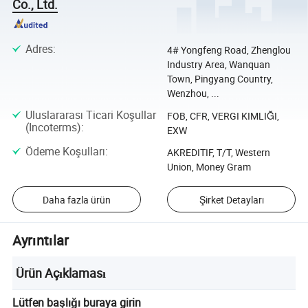
Co., Ltd.
Adres
:
4# Yongfeng Road, Zhenglou
Industry Area, Wanquan
Town, Pingyang Country,
Wenzhou, ...
Uluslararası Ticari Koşullar
FOB, CFR, VERGI KIMLIĞI,
(Incoterms)
:
EXW
Ödeme Koşulları
:
AKREDITIF, T/T, Western
Union, Money Gram
Daha fazla ürün
Şirket Detayları
Ayrıntılar
Ürün Açıklaması
Lütfen başlığı buraya girin