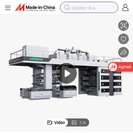
Lisheng 8 Renkler Ci Merkezi Davul Flexo Baskı Makinesi
Açmak
Video
1
/
6