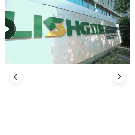
Sarma: kule tipi kesintisiz sarma
Makara çapı: maks 600 mm
Çekirdek iç çapı: 3 / 4/6 inç
Geri sarma: durmaksızın geri sarma
Makara çapı: maks 600 mm
Çekirdek iç çapı: 3 / 4/6 inç
Ağ gerilimi aralığı: Min. 20 N
maks 300 N
Servo motor kontrolü - Yüzen makara cihazı, düşük
sürtünmeli silindir ve enkoder kullanımı, sabit
gerginlik sağlar
Web kılavuzu: Yazdırma ve geri
sarmadan önce kenar kılavuz sistemi
tek ultrasonik tarama kafası ile