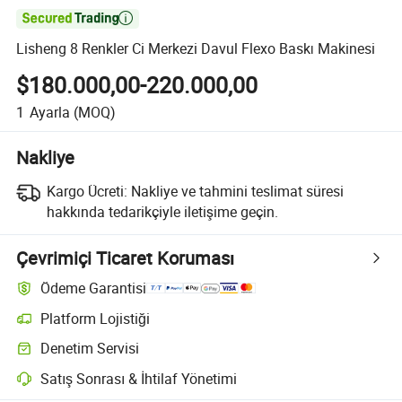

Lisheng 8 Renkler Ci Merkezi Davul Flexo Baskı Makinesi
$180.000,00-220.000,00
1
Ayarla
(MOQ)
Nakliye
Kargo Ücreti:
Nakliye ve tahmini teslimat süresi
hakkında tedarikçiyle iletişime geçin.
Çevrimiçi Ticaret Koruması
Ödeme Garantisi
Platform Lojistiği
Platform destekli lojistik ile daha net gönderi takibi
Denetim Servisi
Seçime bağlı ön sevkiyat denetimi kalite ve miktar kontrolleri için
Satış Sonrası & İhtilaf Yönetimi
Platform destekli uyuşmazlık çözümü, uygun olduğunda iade veya geri 