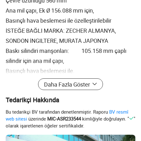
Çevre uzunluğu 560 mm
Ana mil çapı, Ek Ø 156.088 mm için,
Basınçlı hava beslemesi ile özelleştirilebilir
İSTEĞE BAĞLI MARKA: ZECHER ALMANYA,
SONDON İNGILTERE, MURATA JAPONYA
Baskı silindiri manşonları: 105.158 mm çaplı
silindir için ana mil çapı,
Basınçlı hava beslemesi ile.
Fiberglas baskı silindiri
Daha Fazla Göster
Tekrar uzunluğu: Min Ø360 mm, Maks. Ø1000 mm.
Tedarikçi Hakkında
Bu tedarikçi BV tarafından denetlenmiştir. Raporu
BV resmî
Sarım Sistemi:
web sitesi
üzerinde
MIC-ASR233544
kimliğiyle doğrulayın. "
"
olarak işaretlenen öğeler sertifikalıdır.