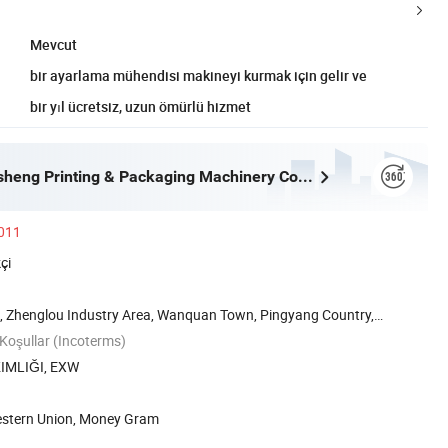
Mevcut
bir ayarlama mühendisi makineyi kurmak için gelir ve
bir yıl ücretsiz, uzun ömürlü hizmet
Wenzhou Lisheng Printing & Packaging Machinery Co., Ltd.
2011
çi
 Zhenglou Industry Area, Wanquan Town, Pingyang Country,
 Koşullar (Incoterms)
KIMLIĞI, EXW
estern Union, Money Gram