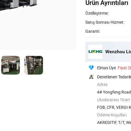
Ürün Ayrıntıları
Özelleştirme:
Satış Sonrası Hizmet:
Garanti:
Elmas Üye
Fiyat 
Denetlenen Tedarik
Adres
4# Yongfeng Road,
Wenzhou, ...
Uluslararası Ticari
FOB, CFR, VERGI 
Ödeme Koşulları
AKREDITIF, T/T, W