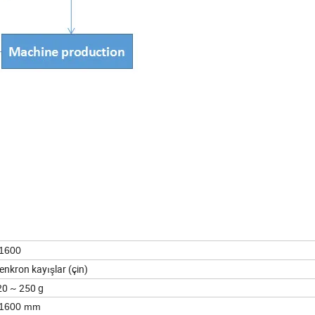
1600
enkron kayışlar (çin)
20 ~ 250 g
 1600 mm