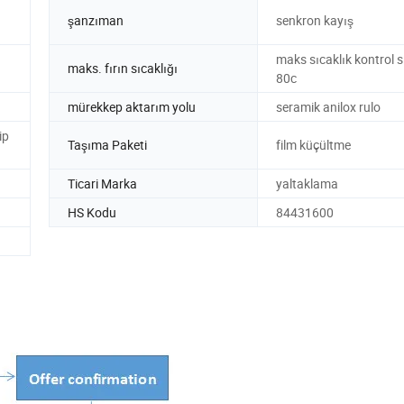
şanzıman
senkron kayış
maks sıcaklık kontrol s
maks. fırın sıcaklığı
80c
mürekkep aktarım yolu
seramik anilox rulo
ip
Taşıma Paketi
film küçültme
Ticari Marka
yaltaklama
HS Kodu
84431600