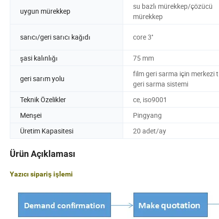
su bazlı mürekkep/çözücü
uygun mürekkep
mürekkep
sarıcı/geri sarıcı kağıdı
core 3''
şasi kalınlığı
75 mm
film geri sarma için merkezi t
geri sarım yolu
geri sarma sistemi
Teknik Özelikler
ce, iso9001
Menşei
Pingyang
Üretim Kapasitesi
20 adet/ay
Ürün Açıklaması
Yazıcı sipariş işlemi