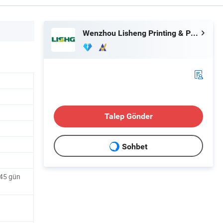
Wenzhou Lisheng Printing & Packaging Machinery Co., Ltd.
Talep Gönder
Sohbet
 45 gün