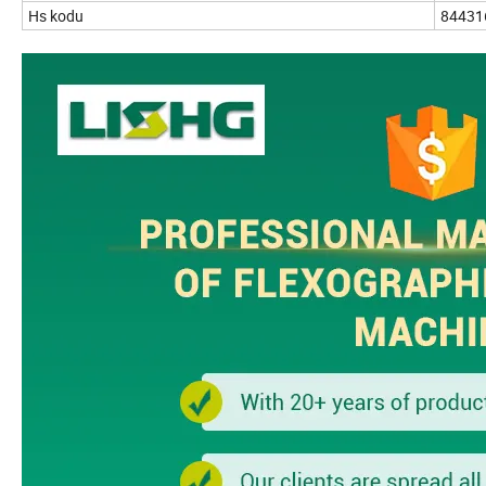
Hs kodu
84431