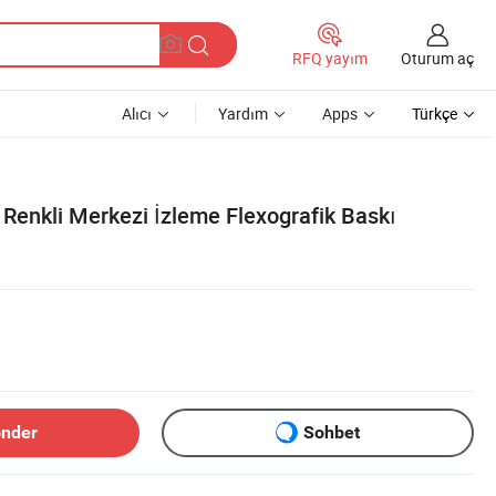
Oturum aç
RFQ yayım
Alıcı
Yardım
Apps
Türkçe
n Renkli Merkezi İzleme Flexografik Baskı
önder
Sohbet