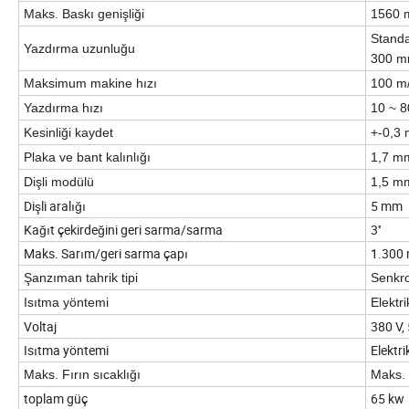
Maks. Baskı genişliği
1560
Stand
Yazdırma uzunluğu
300 mm
Maksimum makine hızı
100 m
Yazdırma hızı
10 ~ 8
Kesinliği kaydet
+-0,3
Plaka ve bant kalınlığı
1,7 mm
Dişli modülü
1,5 m
Dişli aralığı
5 mm
Kağıt çekirdeğini geri sarma/sarma
3''
Maks. Sarım/geri sarma çapı
1.300
Şanzıman tahrik tipi
Senkro
Isıtma yöntemi
Elektri
Voltaj
380 V,
Isıtma yöntemi
Elektri
Maks. Fırın sıcaklığı
Maks. 
toplam güç
65 kw