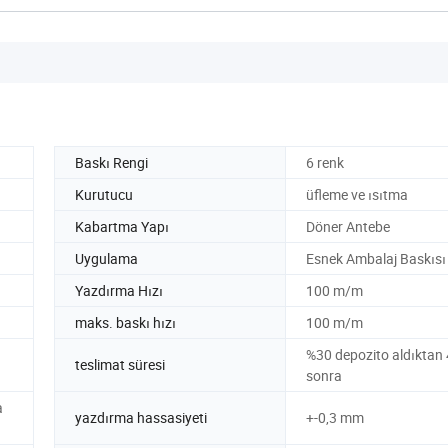
Baskı Rengi
6 renk
Kurutucu
üfleme ve ısıtma
Kabartma Yapı
Döner Antebe
Uygulama
Esnek Ambalaj Baskısı
Yazdırma Hızı
100 m/m
maks. baskı hızı
100 m/m
%30 depozito aldıktan
teslimat süresi
sonra
a
yazdırma hassasiyeti
+-0,3 mm