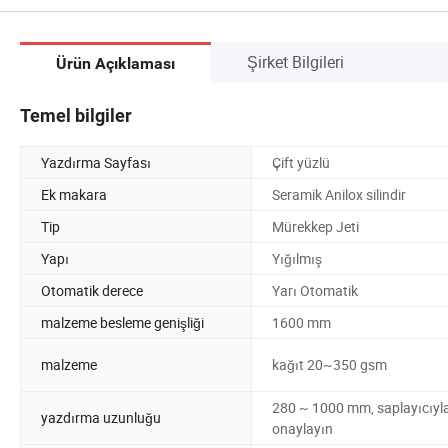
Şirket Bilgileri
Ürün Açıklaması
Temel bilgiler
Yazdırma Sayfası
Çift yüzlü
Ek makara
Seramik Anilox silindir
Tip
Mürekkep Jeti
Yapı
Yığılmış
Otomatik derece
Yarı Otomatik
malzeme besleme genişliği
1600 mm
malzeme
kağıt 20~350 gsm
280 ~ 1000 mm, saplayıcıyl
yazdırma uzunluğu
onaylayın