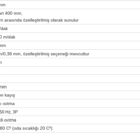
 mm
art 400 mm,
 arasında özelleştirilmiş olarak sunulur
/dak
0 m/dak
 mm
/0,38 mm, özelleştirilmiş seçeneği mevcuttur
m
 mm
n kayış
k ısıtma
 50 Hz, 3P
kli ısıtma
80 Cº (oda sıcaklığı 20 Cº)