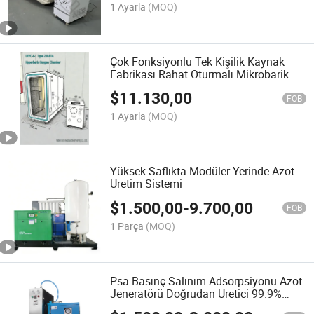
1 Ayarla
(MOQ)
Çok Fonksiyonlu Tek Kişilik Kaynak
Fabrikası Rahat Oturmalı Mikrobarik
Oksijen Odası
$
11.130,00
FOB
1 Ayarla
(MOQ)
Yüksek Saflıkta Modüler Yerinde Azot
Üretim Sistemi
$
1.500,00
-
9.700,00
FOB
1 Parça
(MOQ)
Psa Basınç Salınım Adsorpsiyonu Azot
Jeneratörü Doğrudan Üretici 99.9%
Saflık