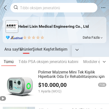
Hebei Lixin Medical Engineering Co., Ltd
Daha Fazla
Ana sayfa
Ürünler
Şirket
Keşfet
İletişim
Tümü
Tıbbi PSA oksijen jeneratörü kabini
Modüler emme
Polimer Malzeme Mini Tek Kişilik
Hiperbarik Oda Ev Rehabilitasyonu için
$
10.000,00
FOB
1 Ayarla
(MOQ)