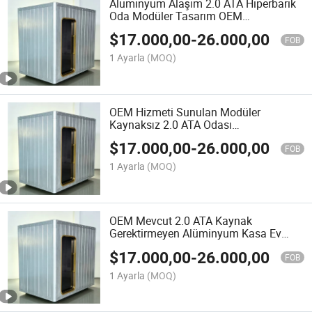
Alüminyum Alaşım 2.0 ATA Hiperbarik
Oda Modüler Tasarım OEM
Rehabilitasyon Cihazı
$
17.000,00
-
26.000,00
FOB
1 Ayarla
(MOQ)
OEM Hizmeti Sunulan Modüler
Kaynaksız 2.0 ATA Odası
Rehabilitasyon Kullanımı İçin
$
17.000,00
-
26.000,00
FOB
1 Ayarla
(MOQ)
OEM Mevcut 2.0 ATA Kaynak
Gerektirmeyen Alüminyum Kasa Ev
Tıbbi Terapisi için
$
17.000,00
-
26.000,00
FOB
1 Ayarla
(MOQ)