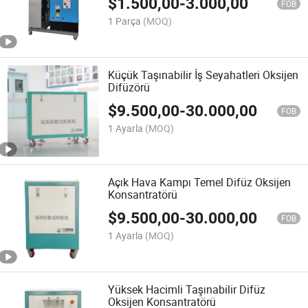
$
1.500,00
-
3.000,00
FOB
1 Parça
(MOQ)
Küçük Taşınabilir İş Seyahatleri Oksijen
Difüzörü
$
9.500,00
-
30.000,00
FOB
1 Ayarla
(MOQ)
Açık Hava Kampı Temel Difüz Oksijen
Konsantratörü
$
9.500,00
-
30.000,00
FOB
1 Ayarla
(MOQ)
Yüksek Hacimli Taşınabilir Difüz
Oksijen Konsantratörü