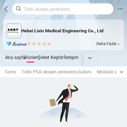
Hebei Lixin Medical Engineering Co., Ltd
Daha Fazla
Ana sayfa
Ürünler
Şirket
Keşfet
İletişim
Tümü
Tıbbi PSA oksijen jeneratörü kabini
Modüler emme