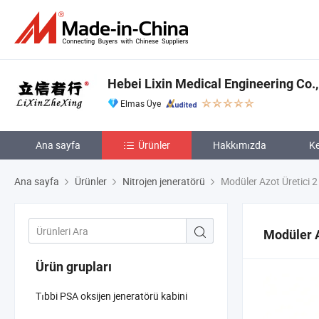
Hebei Lixin Medical Engineering Co.,
Elmas Üye
Ana sayfa
Ürünler
Hakkımızda
Ke
Ana sayfa
Ürünler
Nitrojen jeneratörü
Modüler Azot Üretici 2
Modüler A
Ürün grupları
Tıbbi PSA oksijen jeneratörü kabini