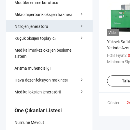
Modüler emme kurutucu
Mikro hiperbarik oksijen haznesi
Nitrojen jeneratörü
Video
Küçük oksijen toplayıcı
Yüksek Saflı
Yerinde Azot
Medikal merkez oksijen besleme
FOB Fiyatı:
$
sistemi
Minimum Sip
Arıtma mühendisliği
Hava dezenfeksiyon makinesi
Tal
Medikal oksijen jeneratörü
Göster:
2
Öne Çıkanlar Listesi
Numune Mevcut