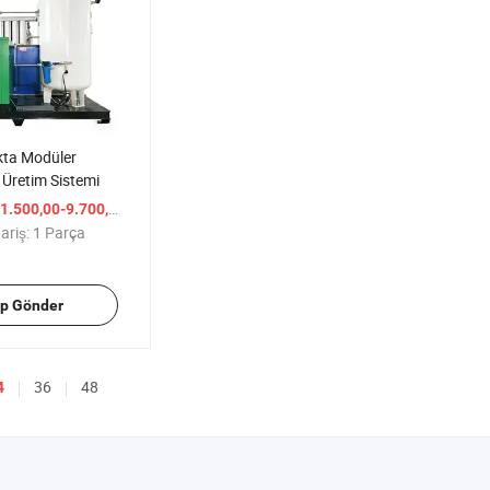
kta Modüler
 Üretim Sistemi
/ Parça
1.500,00-9.700,00
ariş:
1 Parça
ep Gönder
36
48
4