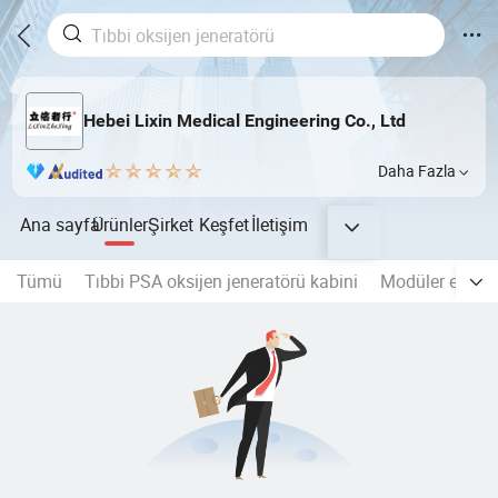
Hebei Lixin Medical Engineering Co., Ltd
Daha Fazla
Ana sayfa
Ürünler
Şirket
Keşfet
İletişim
Tümü
Tıbbi PSA oksijen jeneratörü kabini
Modüler emme