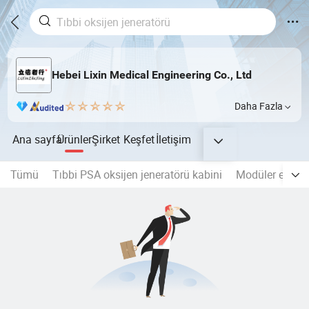
Hebei Lixin Medical Engineering Co., Ltd
Daha Fazla
Ana sayfa
Ürünler
Şirket
Keşfet
İletişim
Tümü
Tıbbi PSA oksijen jeneratörü kabini
Modüler emme